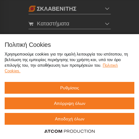
Καταστήματα
eMarket
Πολιτική Cookies
Χρησιμοποιούμε cookies για την ομαλή λειτουργία του ιστότοπου, τη
800 117 7777
(μόνο από σταθερό, χωρίς χρέωση)
,
βελτίωση της εμπειρίας περιήγησης του χρήστη και, υπό τον όρο
214 100 9999
(αστική χρέωση)
επιλογής του, την αποθήκευση των προτιμήσεών του.
Πολιτική
Cookies.
info@sklavenitis.gr
Ρυθμίσεις
©2026
Όροι Χρήσης
Πολιτική Απορρήτου
Πολιτική Cookies
CCTV
Sitemap
Απόρριψη όλων
Αποδοχή όλων