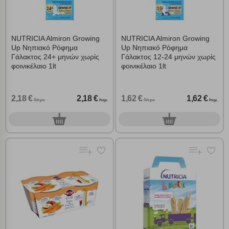
NUTRICIA Almiron Growing
NUTRICIA Almiron Growing
Up Νηπιακό Ρόφημα
Up Νηπιακό Ρόφημα
Γάλακτος 24+ μηνών χωρίς
Γάλακτος 12-24 μηνών χωρίς
φοινικέλαιο 1lt
φοινικέλαιο 1lt
2,18 €
2,18 €
1,62 €
1,62 €
/λίτρο
/τεμ.
/λίτρο
/τεμ.
0
0
τεμ.
τεμ.
Πολλαπλή αναζήτηση
Χρησιμοποιήστε τη για πιο γρήγορη αναζήτηση