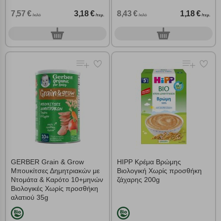
7,57 €
3,18 €
8,43 €
1,18 €
/κιλό
/τεμ.
/κιλό
/τεμ.
0
0
τεμ.
τεμ.
GERBER Grain & Grow
HIPP Κρέμα Βρώμης
Μπουκίτσες Δημητριακών με
Βιολογική Χωρίς προσθήκη
Ντομάτα & Καρότο 10+μηνών
ζάχαρης 200g
Βιολογικές Χωρίς προσθήκη
αλατιού 35g