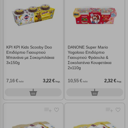
ΚΡΙ ΚΡΙ Kids Scooby Doo
DANONE Super Mario
Επιδόρπιο Γιαουρτιού
Yogoloso Επιδόρπιο
Μπανάνα με Σοκομπιλάκια
Γιαουρτιού Φράουλα &
3x150g
Σοκολατένια Κουφετάκια
2x110g
7,16 €
3,22 €
10,55 €
2,32 €
/κιλό
/τεμ.
/κιλό
/τεμ.
0
0
τεμ.
τεμ.