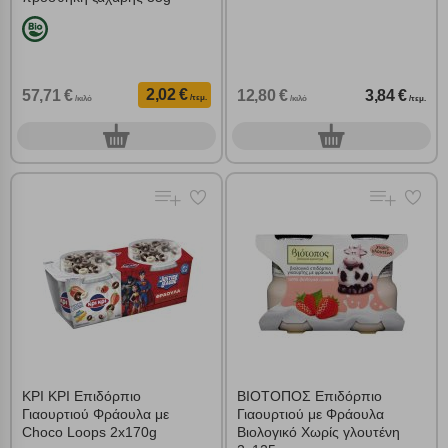
2,02 €
57,71 €
12,80 €
3,84 €
/τεμ.
/κιλό
/κιλό
/τεμ.
0
0
τεμ.
τεμ.
ΚΡΙ ΚΡΙ Επιδόρπιο
ΒΙΟΤΟΠΟΣ Επιδόρπιο
Γιαουρτιού Φράουλα με
Γιαουρτιού με Φράουλα
Choco Loops 2x170g
Βιολογικό Χωρίς γλουτένη