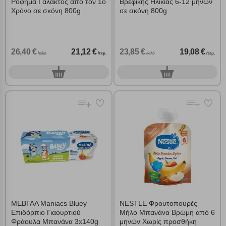
Ρόφημα Γάλακτος από τον 1ο
Βρεφικής Ηλικίας 6-12 μηνών
Χρόνο σε σκόνη 800g
σε σκόνη 800g
26,40 €
21,12 €
23,85 €
19,08 €
/κιλό
/τεμ.
/κιλό
/τεμ.
0
0
τεμ.
τεμ.
ΜΕΒΓΑΛ Maniacs Bluey
NESTLE Φρουτοπουρές
Επιδόρπιο Γιαουρτιού
Μήλο Μπανάνα Βρώμη από 6
Φράουλα Μπανάνα 3x140g
μηνών Χωρίς προσθήκη