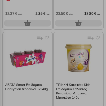
12,37 €
2,35 €
23,50 €
18,80 €
/κιλό
/τεμ.
/κιλό
/τεμ.
0
0
τεμ.
τεμ.
ΔΕΛΤΑ Smart Επιδόρπιο
ΤΡΙΚΚΗ Κατσικάκι Kids
Γιαουρτιού Φράουλα 3x140g
Επιδόρπιο Γάλακτος
Κατσικίσιο Μπανάνα
Μπισκότο 140g