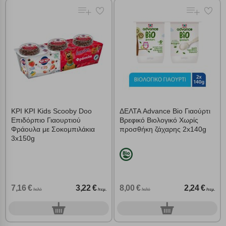
ΚΡΙ ΚΡΙ Kids Scooby Doo
ΔΕΛΤΑ Advance Bio Γιαούρτι
Επιδόρπιο Γιαουρτιού
Βρεφικό Βιολογικό Χωρίς
Φράουλα με Σοκομπιλάκια
προσθήκη ζάχαρης 2x140g
3x150g
7,16 €
3,22 €
8,00 €
2,24 €
/κιλό
/τεμ.
/κιλό
/τεμ.
0
0
τεμ.
τεμ.