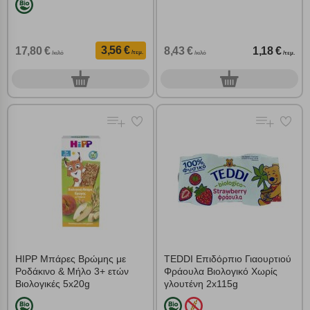
3,56 €
17,80 €
8,43 €
1,18 €
/τεμ.
/κιλό
/κιλό
/τεμ.
0
0
τεμ.
τεμ.
HIPP Μπάρες Βρώμης με
TEDDI Επιδόρπιο Γιαουρτιού
Ροδάκινο & Μήλο 3+ ετών
Φράουλα Βιολογικό Χωρίς
Βιολογικές 5x20g
γλουτένη 2x115g