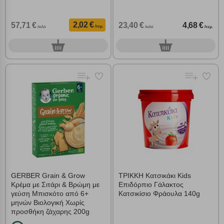
2,02 €
57,71 €
23,40 €
4,68 €
/τεμ.
/κιλό
/κιλό
/τεμ.
0
0
τεμ.
τεμ.
GERBER Grain & Grow
ΤΡΙΚΚΗ Κατσικάκι Kids
Κρέμα με Σιτάρι & Βρώμη με
Επιδόρπιο Γάλακτος
γεύση Μπισκότο από 6+
Κατσικίσιο Φράουλα 140g
μηνών Βιολογική Χωρίς
προσθήκη ζάχαρης 200g