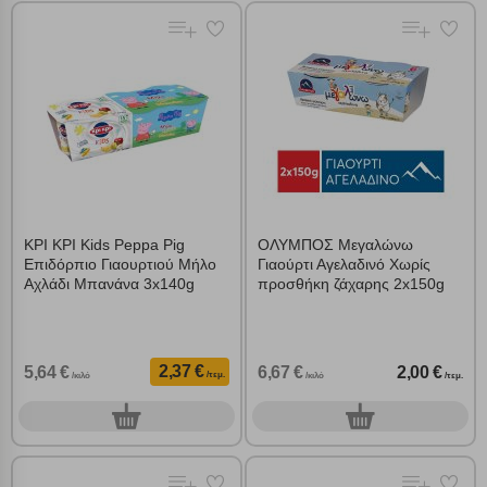
ΚΡΙ ΚΡΙ Kids Peppa Pig
ΟΛΥΜΠΟΣ Μεγαλώνω
Επιδόρπιο Γιαουρτιού Μήλο
Γιαούρτι Αγελαδινό Χωρίς
Αχλάδι Μπανάνα 3x140g
προσθήκη ζάχαρης 2x150g
2,37 €
5,64 €
6,67 €
2,00 €
/τεμ.
/κιλό
/κιλό
/τεμ.
0
0
τεμ.
τεμ.