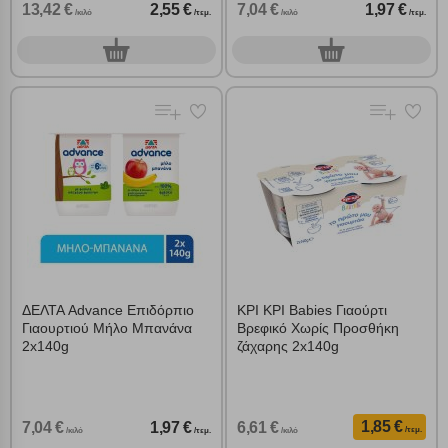
13,42 €
2,55 €
7,04 €
1,97 €
/κιλό
/τεμ.
/κιλό
/τεμ.
0
0
τεμ.
τεμ.
ΔΕΛΤΑ Advance Επιδόρπιο
ΚΡΙ ΚΡΙ Babies Γιαούρτι
Γιαουρτιού Μήλο Μπανάνα
Βρεφικό Χωρίς Προσθήκη
2x140g
ζάχαρης 2x140g
1,85 €
7,04 €
1,97 €
6,61 €
/τεμ.
/κιλό
/τεμ.
/κιλό