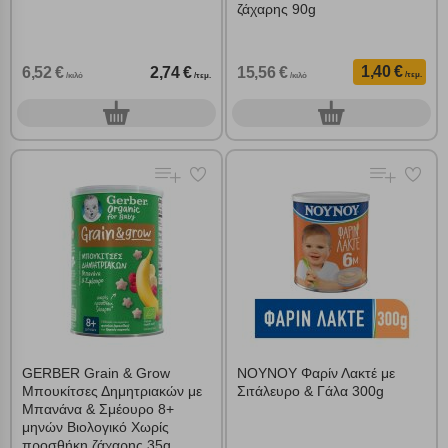
ζάχαρης 90g
1,40 €
6,52 €
2,74 €
15,56 €
/τεμ.
/κιλό
/τεμ.
/κιλό
0
0
τεμ.
τεμ.
GERBER Grain & Grow
ΝΟΥΝΟΥ Φαρίν Λακτέ με
Μπουκίτσες Δημητριακών με
Σιτάλευρο & Γάλα 300g
Μπανάνα & Σμέουρο 8+
μηνών Βιολογικό Χωρίς
προσθήκη ζάχαρης 35g