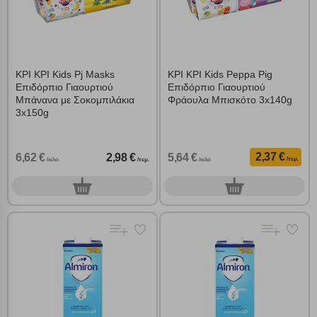
ΚΡΙ ΚΡΙ Kids Pj Masks
ΚΡΙ ΚΡΙ Kids Peppa Pig
Επιδόρπιο Γιαουρτιού
Επιδόρπιο Γιαουρτιού
Μπάνανα με Σοκομπιλάκια
Φράουλα Μπισκότο 3x140g
3x150g
2,37 €
6,62 €
2,98 €
5,64 €
/τεμ.
/κιλό
/τεμ.
/κιλό
0
0
τεμ.
τεμ.