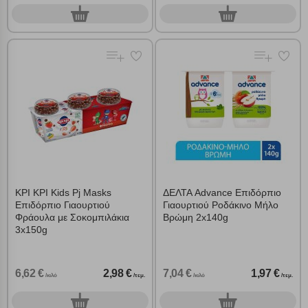
0
0
τεμ.
τεμ.
ΚΡΙ ΚΡΙ Kids Pj Masks
ΔΕΛΤΑ Advance Επιδόρπιο
Επιδόρπιο Γιαουρτιού
Γιαουρτιού Ροδάκινο Μήλο
Φράουλα με Σοκομπιλάκια
Βρώμη 2x140g
3x150g
6,62 €
2,98 €
7,04 €
1,97 €
/κιλό
/τεμ.
/κιλό
/τεμ.
0
0
τεμ.
τεμ.