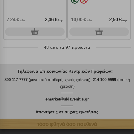
7,24 €
2,46 €
10,00 €
2,50 €
/κιλό
/τεμ.
/κιλό
/τεμ.
0
0
τεμ.
τεμ.
48 από τα 97 προϊόντα
Τηλέφωνα Επικοινωνίας Κεντρικών Γραφείων:
800 117 7777
(μόνο από σταθερό, χωρίς χρέωση),
214 100 9999
(αστική
χρέωση)
emarket@sklavenitis.gr
Απαντήσεις σε συχνές ερωτήσεις
τόσο φθηνά όσο πουθενά