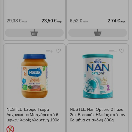
29,38 €
23,50 €
6,52 €
2,74 €
/κιλό
/τεμ.
/κιλό
/τεμ.
0
0
τεμ.
τεμ.
NESTLE Έτοιμο Γεύμα
NESTLE Nan Optipro 2 Γάλα
Λαχανικά με Μοσχάρι από 6
2ης Βρεφικής Ηλικίας από τον
μηνών Χωρίς γλουτένη 190g
6ο μήνα σε σκόνη 800g