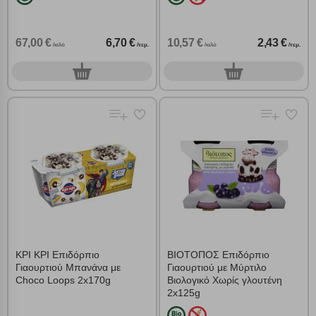
67,00 €
6,70 €
10,57 €
2,43 €
/κιλό
/τεμ.
/κιλό
/τεμ.
0
0
τεμ.
τεμ.
ΚΡΙ ΚΡΙ Επιδόρπιο
ΒΙΟΤΟΠΟΣ Επιδόρπιο
Γιαουρτιού Μπανάνα με
Γιαουρτιού με Μύρτιλο
Choco Loops 2x170g
Βιολογικό Χωρίς γλουτένη
2x125g