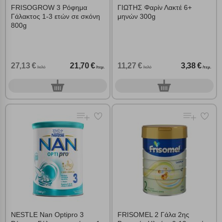
FRISOGROW 3 Ρόφημα
ΓΙΩΤΗΣ Φαρίν Λακτέ 6+
Γάλακτος 1-3 ετών σε σκόνη
μηνών 300g
Λειτουργικά cookies
800g
Cookies στόχευσης
27,13 €
21,70 €
11,27 €
3,38 €
/κιλό
/τεμ.
/κιλό
/τεμ.
Cookies απόδοσης
0
0
τεμ.
τεμ.
Απολύτως απαραίτητα cookies
Πάντα Ενεργό
Αποθήκευση ρυθμίσεων
Απόρριψη όλων
Αποδοχή όλων
NESTLE Nan Optipro 3
FRISOMEL 2 Γάλα 2ης