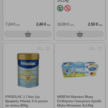
2x125g
7,24 €
2,46 €
10,00 €
2,50 €
/κιλό
/τεμ.
/κιλό
/τεμ.
0
0
τεμ.
τεμ.
FRISOLAC 1 Γάλα 1ης
ΜΕΒΓΑΛ Maniacs Bluey
Βρεφικής Ηλικίας 0-6 μηνών
Επιδόρπιο Γιαουρτιού Αχλάδι
σε σκόνη 800g
Μήλο Μπανάνα 3x140g