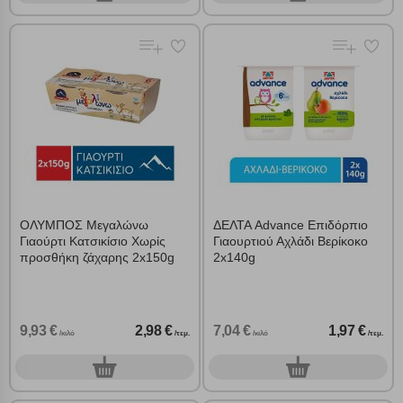
ΟΛΥΜΠΟΣ Μεγαλώνω
ΔΕΛΤΑ Advance Επιδόρπιο
Γιαούρτι Κατσικίσιο Χωρίς
Γιαουρτιού Αχλάδι Βερίκοκο
προσθήκη ζάχαρης 2x150g
2x140g
9,93 €
2,98 €
7,04 €
1,97 €
/κιλό
/τεμ.
/κιλό
/τεμ.
0
0
τεμ.
τεμ.