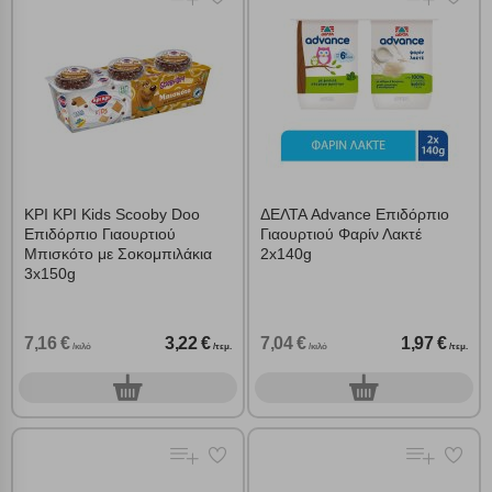
ΚΡΙ ΚΡΙ Kids Scooby Doo
ΔΕΛΤΑ Advance Επιδόρπιο
Επιδόρπιο Γιαουρτιού
Γιαουρτιού Φαρίν Λακτέ
Μπισκότο με Σοκομπιλάκια
2x140g
3x150g
7,16 €
3,22 €
7,04 €
1,97 €
/κιλό
/τεμ.
/κιλό
/τεμ.
0
0
τεμ.
τεμ.