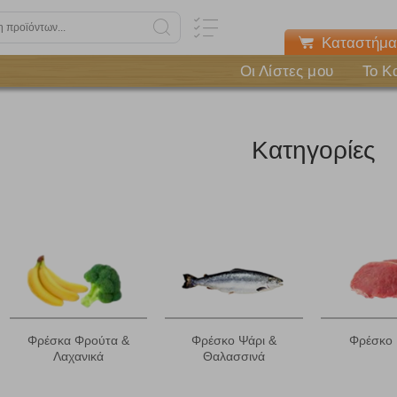
Καταστήμα
Οι Λίστες μου
Το Κ
Κατηγορίες
Πολλαπλή αναζήτηση
Φρέσκα Φρούτα &
Φρέσκο Ψάρι &
Φρέσκο 
Χρησιμοποιήστε τη για πιο γρήγορη αναζήτηση προϊόντων.
Λαχανικά
Θαλασσινά
Γράψτε τα προϊόντα που επιθυμείτε, με κόμμα ανάμεσά τους, και κάντ
κλικ στο κουμπί "Αναζήτηση". Θα εμφανιστούν αποτελέσματα από