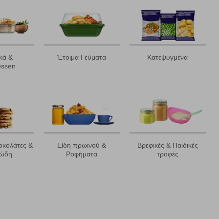
κά &
Έτοιμα Γεύματα
Κατεψυγμένα
essen
ήγησή σας, οι οποίες είναι μη εξατομικευμένες και σπάνια
ία, μέσω του προγράμματος περιήγησης εγκαθίστανται στον
ή, εφ΄ όσον το επιλέξετε, απομνημονεύοντας τις προτιμήσεις
τότητα να επιλέξετε τις λοιπές κατηγορίες κάνοντας κλικ στο
ν cookies, μπορεί να επηρεάσει την εμπειρία της περιήγησής
οκολάτες &
Είδη πρωινού &
Βρεφικές & Παιδικές
ρώδη
Ροφήματα
τροφές
να ορισθούν από εμάς ή /και από τρίτους παρόχους, των
ειτουργίες ενδέχεται να μην λειτουργούν σωστά.