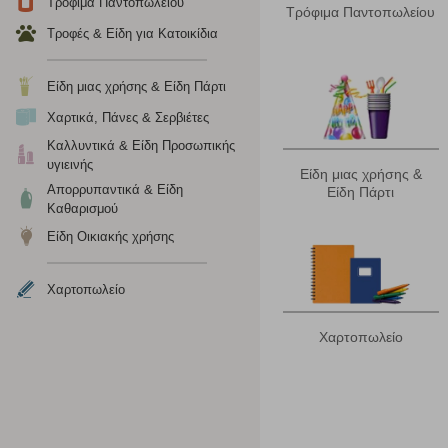
Τρόφιμα Παντοπωλείου
Τρόφιμα Παντοπωλείου
Η συγκεκριμένη κατηγορία cookies ρυθμίζεται από συνεργ
για τη δημιουργία ενός προφίλ των ενδιαφερόντων σας κα
Τροφές & Είδη για Κατοικίδια
το πρόγραμμα περιήγησης και τη συσκευή σας. Αν δεν επιλ
Είδη μιας χρήσης & Είδη Πάρτι
Cookies απόδοσης
Χαρτικά, Πάνες & Σερβιέτες
Καλλυντικά & Είδη Προσωπικής
Η συγκεκριμένη κατηγορία cookies μας δίνει τη δυνατότη
υγιεινής
να γνωρίζουμε ποιες σελίδες είναι περισσότερο, ή λιγότ
Είδη μιας χρήσης &
Απορρυπαντικά & Είδη
τα cookies είναι συγκεντρωτικές και, συνεπώς, ανώνυμες.
Είδη Πάρτι
Καθαρισμού
Είδη Οικιακής χρήσης
Απολύτως απαραίτητα cookies
Η συγκεκριμένη κατηγορία cookies είναι απαραίτητη για 
Χαρτοπωλείο
αποκλείει ή να σας ειδοποιεί σχετικά με αυτά τα cookies
Χαρτοπωλείο