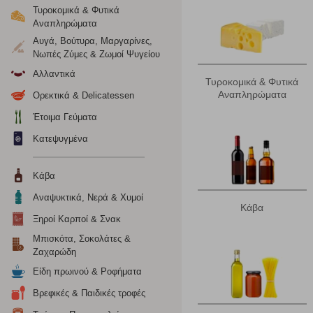
Ρυθμίσεις
Τυροκομικά & Φυτικά
Αναπληρώματα
Αυγά, Βούτυρα, Μαργαρίνες,
Νωπές Ζύμες & Ζωμοί Ψυγείου
Ενημέρωση
Αλλαντικά
Τυροκομικά & Φυτικά
Αναπληρώματα
Ορεκτικά & Delicatessen
Κατά την απλή περιήγηση ή/και χρήση του ιστότοπου συλλέ
περιέχουν προσωποποιημένα χαρακτηριστικά που υποδεικνύ
Έτοιμα Γεύματα
υπολογιστή ή την ηλεκτρονική συσκευή σας, προσθέτοντας λε
Κατεψυγμένα
σας. Η κατηγορία των απολύτως απαραίτητων cookies για την 
σχετικό κουμπί επάνω δεξιά, αφού ενημερωθείτε σχετικά. Ωσ
σας ή/και της χρήσης των υπηρεσιών μας.
Δείτε περισσότερα
Κάβα
Αναψυκτικά, Νερά & Χυμοί
Κάβα
Λειτουργικά cookies
Ξηροί Καρποί & Σνακ
Τα λειτουργικά cookies επιτρέπουν την παροχή βελτιωμέν
Μπισκότα, Σοκολάτες &
οποίων τις υπηρεσίες έχουμε επιλέξει. Αν δεν επιτρέψετε 
Ζαχαρώδη
Είδη πρωινού & Ροφήματα
Βρεφικές & Παιδικές τροφές
Cookies στόχευσης