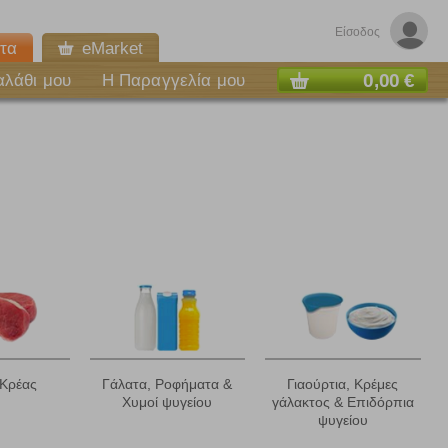
Είσοδος
τα
eMarket
0,00 €
αλάθι μου
Η Παραγγελία μου
Κρέας
Γάλατα, Ροφήματα &
Γιαούρτια, Κρέμες
Χυμοί ψυγείου
γάλακτος & Επιδόρπια
ε
ψυγείου