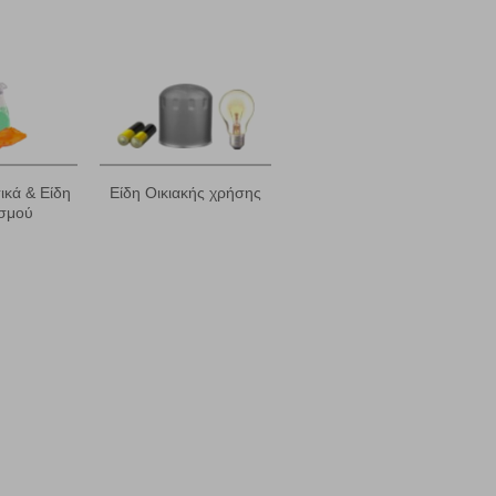
α επιλέξετε, μπορεί να χρησιμοποιηθούν από τους ανωτέρω
στόχευσης λειτουργούν αναγνωρίζοντας με μοναδικό τρόπο
αφημίσεις μας σε διαφορετικούς ιστότοπους.
μπορούμε να βελτιώσουμε την απόδοσή του. Μας βοηθούν
 παραμονής του. Οι πληροφορίες που συλλέγονται από αυτά
κά & Είδη
Είδη Οικιακής χρήσης
ζουμε πότε έχετε επισκεφθεί την τοποθεσία μας.
σμού
Πάντα Ενεργό
τα να ρυθμίσετε το πρόγραμμα περιήγησής σας ώστε να
να μη λειτουργούν.
πόρριψη όλων
Αποδοχή όλων