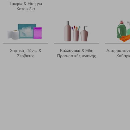
Τροφές & Είδη για
άτες μας (με αντικείμενο τη διαφήμιση) μέσω του ιστότοπού μας. Εφ’ όσον τ
Κατοικίδια
ι για την εμφάνιση σχετικών διαφημίσεων σε άλλες τοποθεσίες. Τα cookies 
έξετε τη συγκεκριμένη κατηγορία cookies, δεν θα λαμβάνετε στοχευμένες δι
τα να ενημερωνόμαστε για την επισκεψιμότητα του ιστότοπού μας, ώστε να 
ερο δημοφιλείς και να βλέπουμε την αλληλεπίδραση του χρήστη και το χρόνο
Χαρτικά, Πάνες &
Καλλυντικά & Είδη
Απορρυπαντι
 Αν δεν επιτρέψετε την αποδοχή αυτής της κατηγορίας cookies, δεν θα γνωρί
Σερβιέτες
Προσωπικής υγιεινής
Καθαρι
τη λειτουργία του ιστότοπου και ενεργοποιημένη. Έχετε ωστόσο τη δυνατότη
, με το ενδεχόμενο σε αυτήν την περίπτωση ορισμένα τμήματα του ιστότοπου 
Αποθήκευση ρυθμίσεων
Α