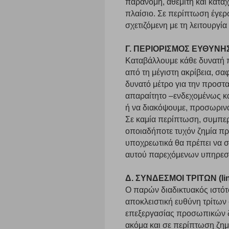
παράνομη, αθέμιτη και κατα
πλαίσιο. Σε περίπτωση έγε
Λειτουργικά cookies
σχετιζόμενη με τη λειτουργί
Τα λειτουργικά cookies επιτρέπουν την παροχή βελτιωμέν
οποίων τις υπηρεσίες έχουμε επιλέξει. Αν δεν επιτρέψετε 
Γ. ΠΕΡΙΟΡΙΣΜΟΣ ΕΥΘΥΝΗ
Καταβάλλουμε κάθε δυνατή π
από τη μέγιστη ακρίβεια, σα
Cookies στόχευσης
δυνατό μέτρο για την προστα
απαραίτητο –ενδεχομένως κα
Η συγκεκριμένη κατηγορία cookies ρυθμίζεται από συνεργ
ή να διακόψουμε, προσωρινά,
για τη δημιουργία ενός προφίλ των ενδιαφερόντων σας κα
το πρόγραμμα περιήγησης και τη συσκευή σας. Αν δεν επιλ
Σε καμία περίπτωση, συμπερ
οποιαδήποτε τυχόν ζημία πρ
υποχρεωτικά θα πρέπει να σ
Cookies απόδοσης
αυτού παρεχόμενων υπηρεσ
Η συγκεκριμένη κατηγορία cookies μας δίνει τη δυνατότη
Δ. ΣΥΝΔΕΣΜΟΙ ΤΡΙΤΩΝ (li
να γνωρίζουμε ποιες σελίδες είναι περισσότερο, ή λιγότ
Ο παρών διαδικτυακός ιστότ
τα cookies είναι συγκεντρωτικές και, συνεπώς, ανώνυμες.
αποκλειστική ευθύνη τρίτων 
επεξεργασίας προσωπικών δ
Απολύτως απαραίτητα cookies
ακόμα και σε περίπτωση ζημ