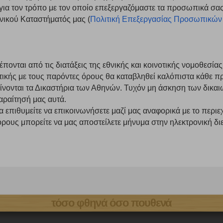
ια τον τρόπο με τον οποίο επεξεργαζόμαστε τα προσωπικά σας
τη λειτουργία του ιστότοπου και ενεργοποιημένη. Έχετε ωστόσο τη δυνατότη
, με το ενδεχόμενο σε αυτήν την περίπτωση ορισμένα τμήματα του ιστότοπου 
νικού Καταστήματός μας (
Πολιτική Επεξεργασίας Προσωπικών
Αποθήκευση ρυθμίσεων
Α
πονται από τις διατάξεις της εθνικής και κοινοτικής νομοθεσίας
ικής με τους παρόντες όρους θα καταβληθεί καλόπιστα κάθε 
ίνονται τα Δικαστήρια των Αθηνών. Τυχόν μη άσκηση των δικα
αραίτησή μας αυτά.
 επιθυμείτε να επικοινωνήσετε μαζί μας αναφορικά με το περιε
όρους μπορείτε να μας αποστείλετε μήνυμα στην ηλεκτρονική δ
τόσο φθηνά όσο πουθενά