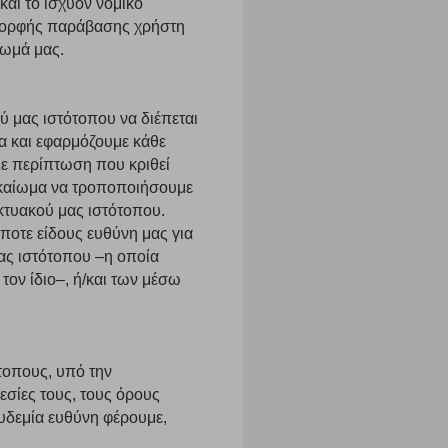
αι το ισχύον νομικό
 μορφής παράβασης χρήστη
ίωμά μας.
να ορισθούν από εμάς ή /και από τρίτους παρόχους, των
ειτουργίες ενδέχεται να μην λειτουργούν σωστά.
 μας ιστότοπου να διέπεται
τα και εφαρμόζουμε κάθε
Σε περίπτωση που κριθεί
δικαίωμα να τροποποιήσουμε
α επιλέξετε, μπορεί να χρησιμοποιηθούν από τους ανωτέρω
ικτυακού μας ιστότοπου.
στόχευσης λειτουργούν αναγνωρίζοντας με μοναδικό τρόπο
αφημίσεις μας σε διαφορετικούς ιστότοπους.
ποτε είδους ευθύνη μας για
ας ιστότοπου –η οποία
ον ίδιο–, ή/και των μέσω
μπορούμε να βελτιώσουμε την απόδοσή του. Μας βοηθούν
 παραμονής του. Οι πληροφορίες που συλλέγονται από αυτά
τοπους, υπό την
ζουμε πότε έχετε επισκεφθεί την τοποθεσία μας.
εσίες τους, τους όρους
υδεμία ευθύνη φέρουμε,
Πάντα Ενεργό