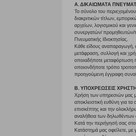
Α. ΔΙΚΑΙΩΜΑΤΑ ΠΝΕΥΜΑΤ
Το σύνολο του περιεχομένου
διακριτικών τίτλων, εμπορι
αρχείων, λογισμικού και γεν
συνεργατών/ προμηθευτών/πα
Πνευματικής Ιδιοκτησίας.
Κάθε είδους αναπαραγωγή, α
μετάφραση, συλλογή και χρή
Ρυθμίσεις
οποιαδήποτε μεταφόρτωση ή 
οποιονδήποτε τρόπο τροποπο
προηγούμενη έγγραφη συναί
Ενημέρωση
Β. ΥΠΟΧΡΕΩΣΕΙΣ ΧΡΗΣΤ
Χρήση των υπηρεσιών μας μπ
Κατά την απλή περιήγηση ή/και χρήση του ιστότοπου συλλέ
αποκλειστική ευθύνη για τα 
περιέχουν προσωποποιημένα χαρακτηριστικά που υποδεικνύ
επισκέπτης και την ολοκλήρ
υπολογιστή ή την ηλεκτρονική συσκευή σας, προσθέτοντας λε
σας. Η κατηγορία των απολύτως απαραίτητων cookies για την 
αναλήθεια των δηλωθέντων 
σχετικό κουμπί επάνω δεξιά, αφού ενημερωθείτε σχετικά. Ωσ
Κατά την περιήγησή σας στο
σας ή/και της χρήσης των υπηρεσιών μας.
Δείτε περισσότερα
Κατάστημά μας οφείλετε, με