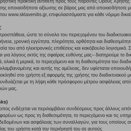
χρηστική πρακτική αντίθετη προς τους παρόντες Όρους Χρήσης κ
ρσης οποιασδήποτε αξίωσης σε βάρος μας από οποιασδήποτε
α του www.sklavenitis.gr, επιφυλασσόμαστε για κάθε νόμιμο δικα
ων λειτουργιών και εξατομίκευσης, όπως π.χ. ζωντανή συνομιλία. Μπορούν 
την αποδοχή αυτής της κατηγορίας cookies, ορισμένες ή όλες από αυτές τις λ
Σ
ροσπάθεια, ώστε το σύνολο του περιεχομένου του διαδικτυακού
φήνεια, χρονική εγγύτητα, πληρότητα, ορθότητα και διαθεσιμότη
σία του από ηλεκτρονικές επιθέσεις και κακόβουλο λογισμικό. 
ι για λόγους εκτός της σφαίρας ευθύνης μας– διατηρούμε το 
άτες μας (με αντικείμενο τη διαφήμιση) μέσω του ιστότοπού μας. Εφ’ όσον τ
 ολικά ή μερικά, το περιεχόμενο και τη διαθεσιμότητα του διαδ
ι για την εμφάνιση σχετικών διαφημίσεων σε άλλες τοποθεσίες. Τα cookies 
έξετε τη συγκεκριμένη κατηγορία cookies, δεν θα λαμβάνετε στοχευμένες δι
ιλαμβανομένης και αυτής της αμέλειας, δεν υφίσταται οποιουδή
οκληθεί στο χρήστη εξ αφορμής της χρήσης του διαδικτυακού μ
υνδυάζεται με τη λήψη κάθε πρόσφορου μέτρου ασφάλειας από τ
ιών μας.
τα να ενημερωνόμαστε για την επισκεψιμότητα του ιστότοπού μας, ώστε να 
nks)
ερο δημοφιλείς και να βλέπουμε την αλληλεπίδραση του χρήστη και το χρόνο
οπος ενδέχεται να περιλαμβάνει συνδέσμους προς άλλους ιστό
 Αν δεν επιτρέψετε την αποδοχή αυτής της κατηγορίας cookies, δεν θα γνωρί
φορέων ως προς τη διαθεσιμότητα, το περιεχόμενο και τις υπηρ
εδομένων και ασφάλειας των συναλλαγών, για τους οποίους ο
ίας του χρήστη κατά την περιήγησή του σε αυτούς