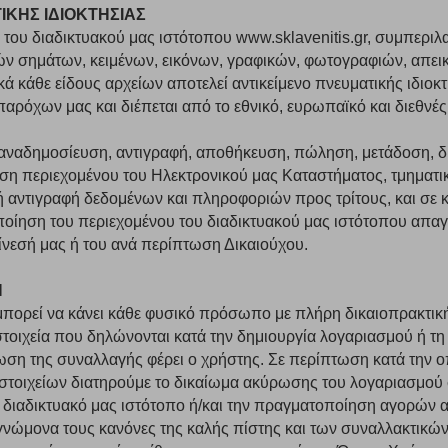
ΙΚΗΣ ΙΔΙΟΚΤΗΣΙΑΣ
 του διαδικτυακού μας ιστότοπου www.sklavenitis.gr, συμπερ
κών σημάτων, κειμένων, εικόνων, γραφικών, φωτογραφιών, απε
ικά κάθε είδους αρχείων αποτελεί αντικείμενο πνευματικής ιδιοκ
Πολλαπλή αναζήτηση
ρόχων μας και διέπεται από το εθνικό, ευρωπαϊκό και διεθνές
Χρησιμοποιήστε τη για πιο γρήγορη αναζήτηση προϊόντων.
ναδημοσίευση, αντιγραφή, αποθήκευση, πώληση, μετάδοση, δι
Γράψτε τα προϊόντα που επιθυμείτε, με κόμμα ανάμεσά τους, και κάντ
κλικ στο κουμπί "Αναζήτηση". Θα εμφανιστούν αποτελέσματα από
ση περιεχομένου του Ηλεκτρονικού μας Καταστήματος, τμηματικ
όλες τις Κατηγορίες και για κάθε προϊόν.
 Cookies
αντιγραφή δεδομένων και πληροφοριών προς τρίτους, και σε 
ίηση του περιεχομένου του διαδικτυακού μας ιστότοπου απαγο
νεσή μας ή του ανά περίπτωση Δικαιούχου.
Η
ορεί να κάνει κάθε φυσικό πρόσωπο με πλήρη δικαιοπρακτική
γουμε αυτόματα δεδομένα σύνδεσης και πληροφορίες σχετικές με την περι
στοιχεία που δηλώνονται κατά την δημιουργία λογαριασμού ή τ
ουν την ταυτότητά σας. Τα cookies είναι μικρά αρχεία κειμένου τα οπο
ωση της συναλλαγής φέρει ο χρήστης. Σε περίπτωση κατά την 
ιτουργικότητα στην ιστοσελίδα και βελτιώνοντας την εμπειρία περιήγησης 
Αναζήτηση
ομαλή λειτουργία του ιστότοπου είναι η μόνη ενεργοποιημένη. Έχετε τη δυνα
στοιχείων διατηρούμε το δικαίωμα ακύρωσης του λογαριασμού 
τόσο θα πρέπει να γνωρίζετε ότι αποκλεισμός ορισμένων κατηγοριών αρχείω
 διαδικτυακό μας ιστότοπο ή/και την πραγματοποίηση αγορών 
 γνώμονα τους κανόνες της καλής πίστης και των συναλλακτικώ