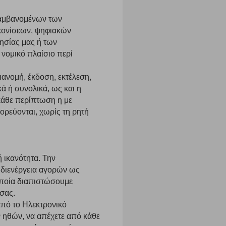
ιλαμβανομένων των
ικονίσεων, ψηφιακών
τησίας μας ή των
 νομικό πλαίσιο περί
ανομή, έκδοση, εκτέλεση,
ε
ά ή συνολικά, ως και η
κάθε περίπτωση η με
ρεύονται, χωρίς τη ρητή
 ικανότητα. Την
ήγησή σας, οι οποίες είναι μη εξατομικευμένες και σπάνια
η διενέργεια αγορών ως
ία, μέσω του προγράμματος περιήγησης εγκαθίστανται στον
οποία διαπιστώσουμε
ή, εφ΄ όσον το επιλέξετε, απομνημονεύοντας τις προτιμήσεις
τότητα να επιλέξετε τις λοιπές κατηγορίες κάνοντας κλικ στο
σας.
ν cookies, μπορεί να επηρεάσει την εμπειρία της περιήγησής
από το Ηλεκτρονικό
ν ηθών, να απέχετε από κάθε