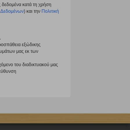
 δεδομένα κατά τη χρήση
τα να ρυθμίσετε το πρόγραμμα περιήγησής σας ώστε να
να μη λειτουργούν.
 Δεδομένων
) και την
Πολιτική
πόρριψη όλων
Αποδοχή όλων
.
προσπάθεια εξώδικης
ιωμάτων μας εκ των
χόμενο του διαδικτυακού μας
ιεύθυνση