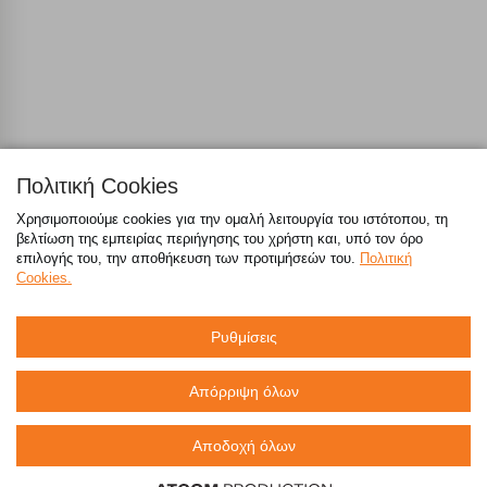
Απολύτως απαραίτητα cookies
Πάντα Ενεργό
Αποθήκευση ρυθμίσεων
Απόρριψη όλων
Πολιτική Cookies
Αποδοχή όλων
Τηλέφωνα Επικοινωνίας Κεντρικών Γραφείων:
Χρησιμοποιούμε cookies για την ομαλή λειτουργία του ιστότοπου, τη
800 117 7777
(μόνο από σταθερό, χωρίς χρέωση),
214 100 9999
(αστική
βελτίωση της εμπειρίας περιήγησης του χρήστη και, υπό τον όρο
χρέωση)
επιλογής του, την αποθήκευση των προτιμήσεών του.
Πολιτική
Cookies.
emarket@sklavenitis.gr
Ρυθμίσεις
Απαντήσεις σε συχνές ερωτήσεις
Απόρριψη όλων
τόσο φθηνά όσο πουθενά
Αποδοχή όλων