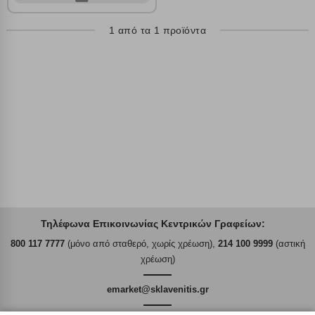
Αποθήκευση ρυθμίσεων
1 από τα 1 προϊόντα
Απόρριψη όλων
Αποδοχή όλων
Τηλέφωνα Επικοινωνίας Κεντρικών Γραφείων:
800 117 7777
(μόνο από σταθερό, χωρίς χρέωση),
214 100 9999
(αστική
χρέωση)
emarket@sklavenitis.gr