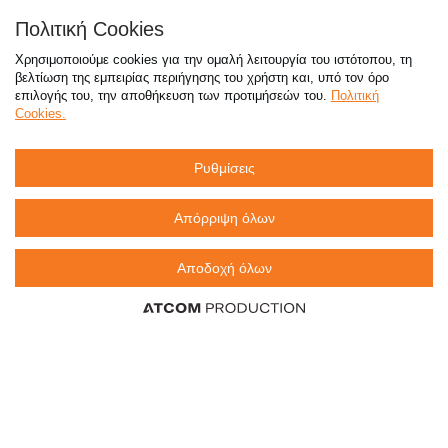
Απαντήσεις σε συχνές ερωτήσεις
Πολιτική Cookies
τόσο φθηνά όσο πουθενά
Χρησιμοποιούμε cookies για την ομαλή λειτουργία του ιστότοπου, τη
βελτίωση της εμπειρίας περιήγησης του χρήστη και, υπό τον όρο
επιλογής του, την αποθήκευση των προτιμήσεών του.
Πολιτική
Cookies.
Καταστήματα
Ρυθμίσεις
eMarket
Απόρριψη όλων
Αποδοχή όλων
800 117 7777
(μόνο από σταθερό, χωρίς χρέωση)
,
214 100 9999
(αστική χρέωση)
info@sklavenitis.gr
©2026
Όροι Χρήσης
Πολιτική Απορρήτου
Πολιτική Cookies
CCTV
Sitemap