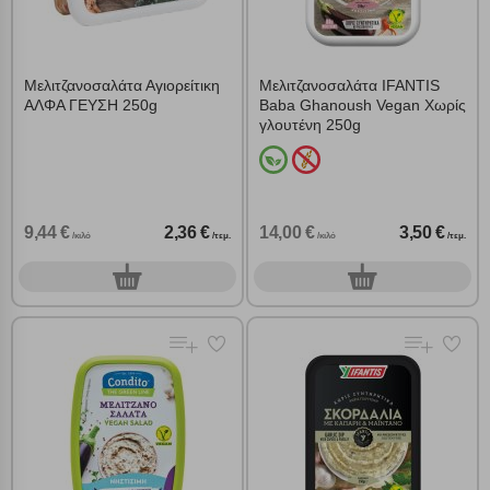
Αποδοχή όλων
Μελιτζανοσαλάτα Αγιορείτικη
Μελιτζανοσαλάτα IFANTIS
ΑΛΦΑ ΓΕΥΣΗ 250g
Baba Ghanoush Vegan Χωρίς
γλουτένη 250g
9,44 €
2,36 €
14,00 €
3,50 €
/κιλό
/τεμ.
/κιλό
/τεμ.
0
0
τεμ.
τεμ.