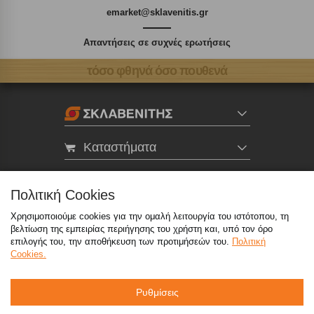
emarket@sklavenitis.gr
Απαντήσεις σε συχνές ερωτήσεις
τόσο φθηνά όσο πουθενά
Καταστήματα
eMarket
Πολιτική Cookies
Χρησιμοποιούμε cookies για την ομαλή λειτουργία του ιστότοπου, τη
800 117 7777
(μόνο από σταθερό, χωρίς χρέωση)
,
βελτίωση της εμπειρίας περιήγησης του χρήστη και, υπό τον όρο
214 100 9999
(αστική χρέωση)
επιλογής του, την αποθήκευση των προτιμήσεών του.
Πολιτική
Cookies.
info@sklavenitis.gr
Ρυθμίσεις
©2026
Όροι Χρήσης
Πολιτική Απορρήτου