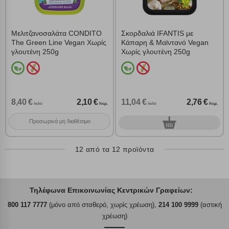
Μελιτζανοσαλάτα CONDITO
Σκορδαλιά IFANTIS με
The Green Line Vegan Χωρίς
Κάπαρη & Μαϊντανό Vegan
γλουτένη 250g
Χωρίς γλουτένη 250g
8,40 €
2,10 €
11,04 €
2,76 €
/κιλό
/τεμ.
/κιλό
/τεμ.
Προσωρινά μη διαθέσιμο
0
τεμ.
12 από τα 12 προϊόντα
Τηλέφωνα Επικοινωνίας Κεντρικών Γραφείων:
800 117 7777
(μόνο από σταθερό, χωρίς χρέωση),
214 100 9999
(αστική
χρέωση)