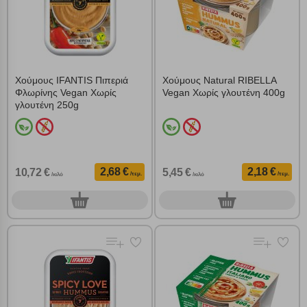
Χούμους IFANTIS Πιπεριά
Χούμους Natural RIBELLA
Φλωρίνης Vegan Χωρίς
Vegan Χωρίς γλουτένη 400g
γλουτένη 250g
2,68 €
2,18 €
10,72 €
5,45 €
/τεμ.
/τεμ.
/κιλό
/κιλό
0
0
τεμ.
τεμ.