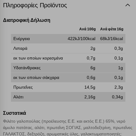
απολύτως απαραίτητων cookies για την ομαλή λειτουργία του
Πληροφορίες Προϊόντος
ιστότοπου είναι η μόνη ενεργοποιημένη. Έχετε τη δυνατότητα να
επιλέξετε τις λοιπές κατηγορίες κάνοντας κλικ στο σχετικό κουμπί
επάνω δεξιά, αφού ενημερωθείτε σχετικά. Ωστόσο θα πρέπει να
Διατροφική Δήλωση
γνωρίζετε ότι αποκλεισμός ορισμένων κατηγοριών αρχείων cookies,
Ανά 100g
Ανά φέτα 16g
μπορεί να επηρεάσει την εμπειρία της περιήγησής σας ή/και της
χρήσης των υπηρεσιών μας.
Δείτε περισσότερα
Ενέργεια
422kJ/100kcal
68kJ/16kcal
Λιπαρά
2g
0,3g
Λειτουργικά cookies
εκ των οποίων κορεσμένα
0,7g
0,1g
Υδατάνθρακες
6g
1g
Cookies στόχευσης
εκ των οποίων σάκχαρα
0,6g
0,1g
Πρωτεΐνες
14,5g
2,3g
Cookies απόδοσης
Αλάτι
2,16g
0,34g
Απολύτως απαραίτητα cookies
Πάντα Ενεργό
Συστατικά
Φιλέτο γαλοπούλας (προέλευσης Ε.Ε. και εκτός Ε.Ε.) 65%, νερό
Αποθήκευση ρυθμίσεων
άμυλο πατάτας, αλάτι, πρωτεΐνη ΣΟΓΙΑΣ, μαλτοδεξτρίνη, πρωτεΐνες
ΓΑΛΑΚΤΟΣ, δεξτρόζη, αρωματικές ύλες, γαλακτωματοποιητές: