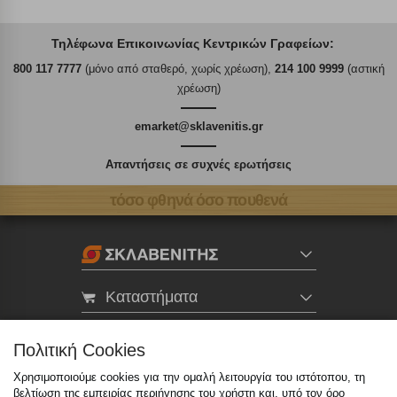
Τηλέφωνα Επικοινωνίας Κεντρικών Γραφείων:
800 117 7777
(μόνο από σταθερό, χωρίς χρέωση),
214 100 9999
(αστική
χρέωση)
emarket@sklavenitis.gr
Απαντήσεις σε συχνές ερωτήσεις
τόσο φθηνά όσο πουθενά
Καταστήματα
eMarket
Πολιτική Cookies
Χρησιμοποιούμε cookies για την ομαλή λειτουργία του ιστότοπου, τη
βελτίωση της εμπειρίας περιήγησης του χρήστη και, υπό τον όρο
800 117 7777
(μόνο από σταθερό, χωρίς χρέωση)
,