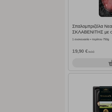
το πρόγραμμα περιήγησης και τη συσκευή σας. Αν δεν επιλ
Cookies απόδοσης
Η συγκεκριμένη κατηγορία cookies μας δίνει τη δυνατότη
Σπαλομπριζόλα Νε
να γνωρίζουμε ποιες σελίδες είναι περισσότερο, ή λιγότ
ΣΚΛΑΒΕΝΙΤΗΣ με ο
τα cookies είναι συγκεντρωτικές και, συνεπώς, ανώνυμες.
1 συσκευασία = περίπου 750g
Απολύτως απαραίτητα cookies
19,90 €
/κιλό
Η συγκεκριμένη κατηγορία cookies είναι απαραίτητη για 
αποκλείει ή να σας ειδοποιεί σχετικά με αυτά τα cookies
0
σ