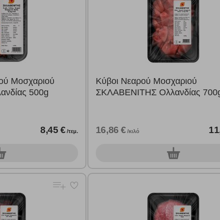
ού Μοσχαριού
Κύβοι Νεαρού Μοσχαριού
νδίας 500g
ΣΚΛΑΒΕΝΙΤΗΣ Ολλανδίας 700
8,45 €
16,86 €
11
/τεμ.
/κιλό
0
τεμ.
Πολλαπλή αναζήτηση
τεμ.
Χρησιμοποιήστε τη για πιο γρήγορη αναζήτηση προϊόντων.
Γράψτε τα προϊόντα που επιθυμείτε, με κόμμα ανάμεσά τους, και κάντ
κλικ στο κουμπί "Αναζήτηση". Θα εμφανιστούν αποτελέσματα από
όλες τις Κατηγορίες και για κάθε προϊόν.
 Cookies