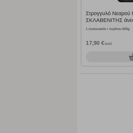
Στρογγυλό Νεαρού
ΣΚΛΑΒΕΝΙΤΗΣ άνευ
1 συσκευασία = περίπου 600g
17,90 €
/κιλό
0
σ