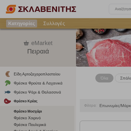
Κατηγορίες
Συλλογές
eMarket
Πειραιά
Είδη Αρτοζαχαροπλαστείου
Όλα
Σπάλα
Φρέσκα Φρούτα & Λαχανικά
Φρέσκο Ψάρι & Θαλασσινά
Φρέσκο Κρέας
Επωνυμίες/Μάρκ
Φίλτρα:
Φρέσκο Μοσχάρι
Φρέσκο Χοιρινό
Φρέσκα Πουλερικά