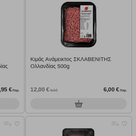
Κιμάς Ανάμεικτος ΣΚΛΑΒΕΝΙΤΗΣ
ίας
Ολλανδίας 500g
,95 €
12,00 €
6,00 €
/τεμ.
/κιλό
/τεμ.
0
τεμ.