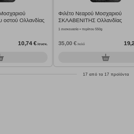
 Μοσχαριού
Φιλέτο Νεαρού Μοσχαριού
 οστού Ολλανδίας
ΣΚΛΑΒΕΝΙΤΗΣ Ολλανδίας
1 συσκευασία = περίπου 550g
10,74 €
35,00 €
19,
/συσκ.
/κιλό
0
υσκ.
συσκ.
17 από τα 17 προϊόντα