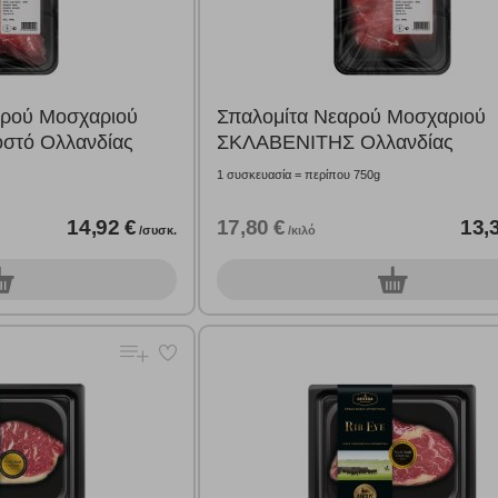
έξετε τη συγκεκριμένη κατηγορία cookies, δεν θα λαμβάνετε στοχευμένες δι
τα να ενημερωνόμαστε για την επισκεψιμότητα του ιστότοπού μας, ώστε να 
αρού Μοσχαριού
Σπαλομίτα Νεαρού Μοσχαριού
ερο δημοφιλείς και να βλέπουμε την αλληλεπίδραση του χρήστη και το χρόνο
στό Ολλανδίας
ΣΚΛΑΒΕΝΙΤΗΣ Ολλανδίας
 Αν δεν επιτρέψετε την αποδοχή αυτής της κατηγορίας cookies, δεν θα γνωρί
1 συσκευασία = περίπου 750g
14,92 €
17,80 €
13,
/συσκ.
/κιλό
τη λειτουργία του ιστότοπου και ενεργοποιημένη. Έχετε ωστόσο τη δυνατότη
, με το ενδεχόμενο σε αυτήν την περίπτωση ορισμένα τμήματα του ιστότοπου 
0
υσκ.
συσκ.
Αποθήκευση ρυθμίσεων
Α