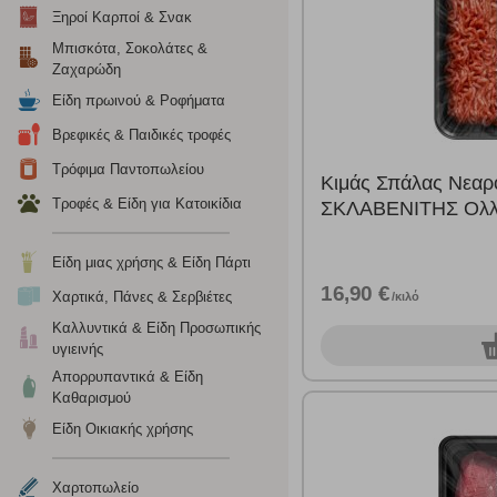
Ξηροί Καρποί & Σνακ
Μπισκότα, Σοκολάτες &
Ζαχαρώδη
Είδη πρωινού & Ροφήματα
Βρεφικές & Παιδικές τροφές
Τρόφιμα Παντοπωλείου
Κιμάς Σπάλας Νεαρ
Τροφές & Είδη για Κατοικίδια
ΣΚΛΑΒΕΝΙΤΗΣ Ολλα
Είδη μιας χρήσης & Είδη Πάρτι
16,90 €
Χαρτικά, Πάνες & Σερβιέτες
/κιλό
Καλλυντικά & Είδη Προσωπικής
0
υγιεινής
Απορρυπαντικά & Είδη
Καθαρισμού
Είδη Οικιακής χρήσης
Ρυθμίσεις
Χαρτοπωλείο