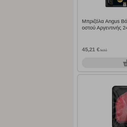
Μπριζόλα Angus Β
οστού Αργεντινής 2
45,21 €
/κιλό
0