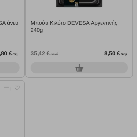
SA άνευ
Μπούτι Κιλότο DEVESA Αργεντινής
240g
,80 €
35,42 €
8,50 €
/τεμ.
/κιλό
/τεμ.
0
τεμ.