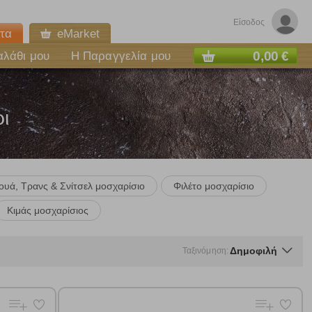
Είσοδος
τα
eMarket
0,00 €
αλάθι μου
Η Παραγγελία μου
ι
υά, Τρανς & Σνίτσελ μοσχαρίσιο
Φιλέτο μοσχαρίσιο
Κιμάς μοσχαρίσιος
Δημοφιλή
Ταξινόμηση: