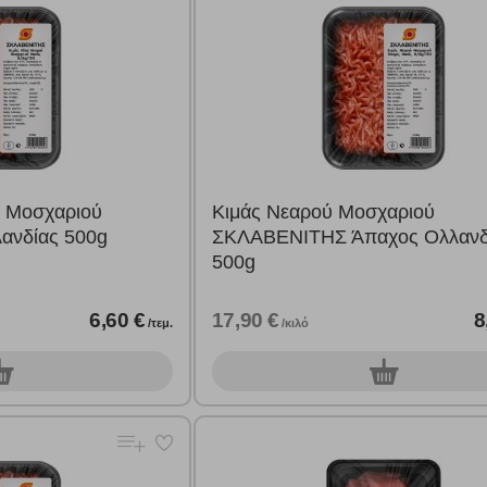
ύ Μοσχαριού
Κιμάς Νεαρού Μοσχαριού
νδίας 500g
ΣΚΛΑΒΕΝΙΤΗΣ Άπαχος Ολλανδ
500g
6,60 €
17,90 €
8
/τεμ.
/κιλό
0
τεμ.
τεμ.