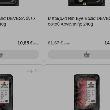
όεια DEVESA άνευ
Μπριζόλα Rib Eye Βόεια DEVE
40g
οστού Αργεντινής 240g
10,85 €
61,67 €
14
/τεμ.
/κιλό
0
τεμ.
τεμ.