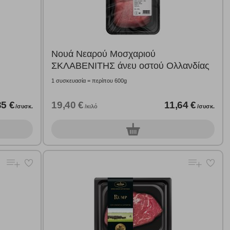
αφημίσεις μας σε διαφορετικούς ιστότοπους.
μπορούμε να βελτιώσουμε την απόδοσή του. Μας βοηθούν
Νουά Νεαρού Μοσχαριού
 παραμονής του. Οι πληροφορίες που συλλέγονται από αυτά
ΣΚΛΑΒΕΝΙΤΗΣ άνευ οστού Ολλανδίας
ζουμε πότε έχετε επισκεφθεί την τοποθεσία μας.
1 συσκευασία = περίπου 600g
Πάντα Ενεργό
35 €
19,40 €
11,64 €
/συσκ.
/κιλό
/συσκ.
τα να ρυθμίσετε το πρόγραμμα περιήγησής σας ώστε να
να μη λειτουργούν.
0
συσκ.
πόρριψη όλων
Αποδοχή όλων