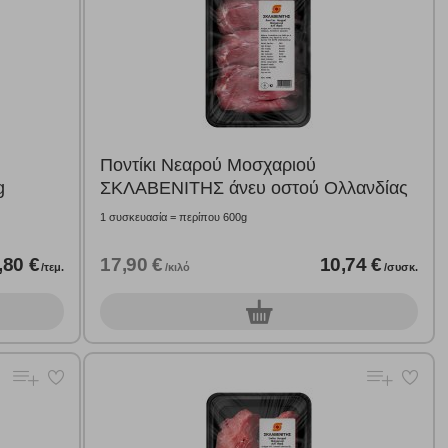
Ποντίκι Νεαρού Μοσχαριού
g
ΣΚΛΑΒΕΝΙΤΗΣ άνευ οστού Ολλανδίας
1 συσκευασία = περίπου 600g
,80 €
17,90 €
10,74 €
/τεμ.
/κιλό
/συσκ.
0
συσκ.
ε