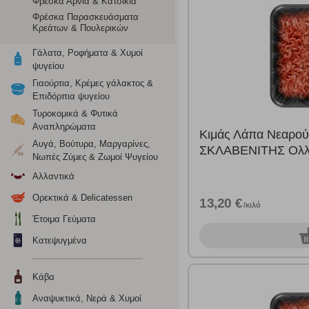
Φρέσκα Αρνιά & Κατσίκια
Φρέσκα Παρασκευάσματα
Κρεάτων & Πουλερικών
Γάλατα, Ροφήματα & Χυμοί
ψυγείου
Γιαούρτια, Κρέμες γάλακτος &
Επιδόρπια ψυγείου
Τυροκομικά & Φυτικά
Αναπληρώματα
Κιμάς Λάπα Νεαρο
Αυγά, Βούτυρα, Μαργαρίνες,
ΣΚΛΑΒΕΝΙΤΗΣ Ολλα
Νωπές Ζύμες & Ζωμοί Ψυγείου
Αλλαντικά
Ορεκτικά & Delicatessen
13,20 €
/κιλό
Έτοιμα Γεύματα
0
Κατεψυγμένα
Κάβα
Αναψυκτικά, Νερά & Χυμοί