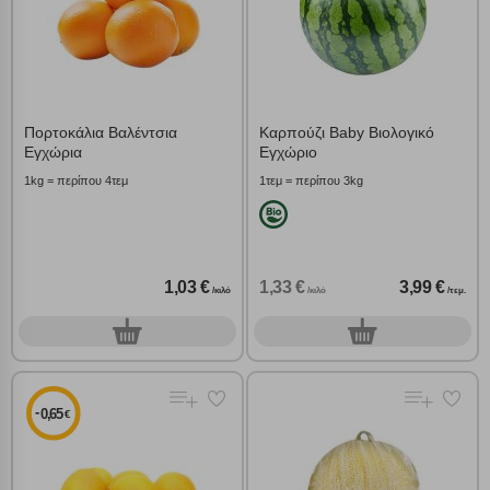
Πορτοκάλια Βαλέντσια
Καρπούζι Baby Βιολογικό
Εγχώρια
Εγχώριο
1kg = περίπου 4τεμ
1τεμ = περίπου 3kg
1,03 €
1,33 €
3,99 €
/κιλό
/κιλό
/τεμ.
0
0
γρ.
τεμ.
-
0,65
€