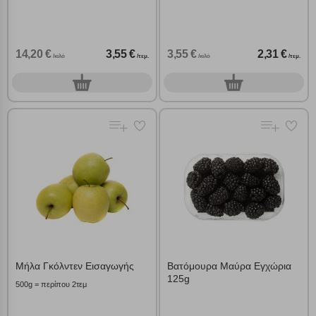
14,20 €
3,55 €
3,55 €
2,31 €
/κιλό
/τεμ.
/κιλό
/τεμ.
0
0
τεμ.
τεμ.
Μήλα Γκόλντεν Εισαγωγής
Βατόμουρα Μαύρα Εγχώρια
125g
500g = περίπου 2τεμ