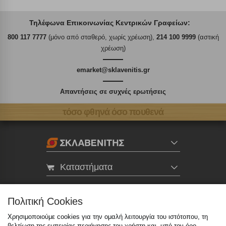
Τηλέφωνα Επικοινωνίας Κεντρικών Γραφείων:
800 117 7777
(μόνο από σταθερό, χωρίς χρέωση),
214 100 9999
(αστική
χρέωση)
emarket@sklavenitis.gr
Απαντήσεις σε συχνές ερωτήσεις
τόσο φθηνά όσο πουθενά
Καταστήματα
eMarket
Πολιτική Cookies
Χρησιμοποιούμε cookies για την ομαλή λειτουργία του ιστότοπου, τη
800 117 7777
(μόνο από σταθερό, χωρίς χρέωση)
,
βελτίωση της εμπειρίας περιήγησης του χρήστη και, υπό τον όρο