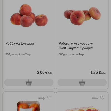
Ροδάκινα Εγχώρια
Ροδάκινα Λευκόσαρκα
Πλατύκαρπα Εγχώρια
500g = περίπου 2τεμ
500g = περίπου 4τεμ
2,00 €
1,85 €
/κιλό
/κιλό
0
0
γρ.
γρ.