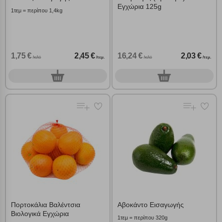
Εγχώρια 125g
1τεμ = περίπου 1,4kg
1,75 €
2,45 €
16,24 €
2,03 €
/κιλό
/τεμ.
/κιλό
/τεμ.
0
0
τεμ.
τεμ.
Πορτοκάλια Βαλέντσια
Αβοκάντο Εισαγωγής
Βιολογικά Εγχώρια
1τεμ = περίπου 320g