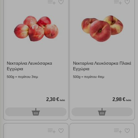
Νεκταρίνια Λευκόσαρκα
Νεκταρίνια Λευκόσαρκα Πλακέ
Εγχώρια
Εγχώρια
500g = περίπου 3τεμ
500g = περίπου 4τεμ
2,30 €
2,98 €
/κιλό
/κιλό
0
0
γρ.
γρ.