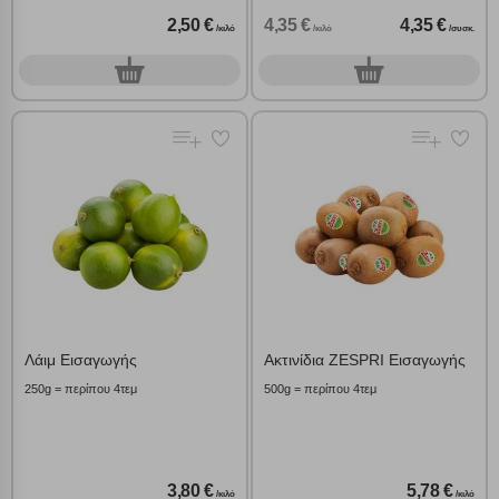
2,50 €
4,35 €
4,35 €
/κιλό
/κιλό
/συσκ.
0
0
γρ.
συσκ.
Λάιμ Εισαγωγής
Ακτινίδια ZESPRI Εισαγωγής
250g = περίπου 4τεμ
500g = περίπου 4τεμ
3,80 €
5,78 €
/κιλό
/κιλό