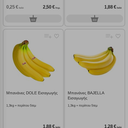
0,25 €
2,50 €
1,88 €
/κιλό
/τεμ.
/κιλό
0
0
τεμ.
γρ.
Μπανάνες DOLE Εισαγωγής
Μπανάνες BAJELLA
Εισαγωγής
1,3kg = περίπου 5τεμ
1,3kg = περίπου 5τεμ
1,88 €
1,28 €
/κιλό
/κιλό