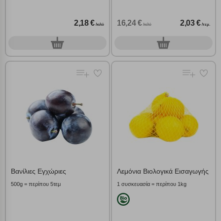
2,18 €
16,24 €
2,03 €
/κιλό
/κιλό
/τεμ.
0
0
γρ.
τεμ.
Βανίλιες Εγχώριες
Λεμόνια Βιολογικά Εισαγωγής
500g = περίπου 5τεμ
1 συσκευασία = περίπου 1kg