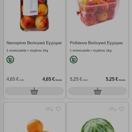
Νεκταρίνια Βιολογικά Εγχώρια
Ροδάκινα Βιολογικά Εγχώρια
1 συσκευασία = περίπου 1kg
1 συσκευασία = περίπου 1kg
4,65 €
4,65 €
5,25 €
5,25 €
/κιλό
/συσκ.
/κιλό
/συσκ.
0
0
συσκ.
συσκ.