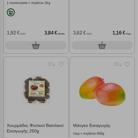
1 συσκευασία = περίπου 2kg
1,92 €
3,84 €
3,62 €
1,16 €
/κιλό
/συσκ.
/κιλό
/τεμ.
0
0
συσκ.
τεμ.
Χουρμάδες Φυσικοί Βασιλικοί
Μάνγκο Εισαγωγής
Εισαγωγής 250g
1τεμ = περίπου 650g