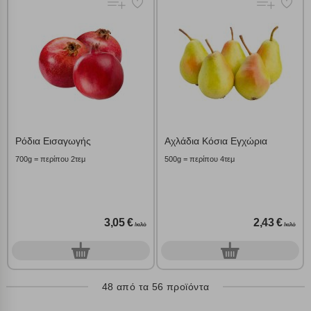
Ρόδια Εισαγωγής
Αχλάδια Κόσια Εγχώρια
700g = περίπου 2τεμ
500g = περίπου 4τεμ
3,05 €
2,43 €
/κιλό
/κιλό
0
0
γρ.
γρ.
48 από τα 56 προϊόντα