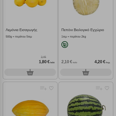
Λεμόνια Εισαγωγής
Πεπόνι Βιολογικό Εγχώριο
500g = περίπου 5τεμ
1τεμ = περίπου 2kg
2,45
1,80 €
2,10 €
4,20 €
/κιλό
/κιλό
/τεμ.
0
0
γρ.
τεμ.