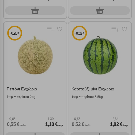
0
0
γρ.
γρ.
-
-
0,20
0,52
€
€
Πεπόνι Εγχώριο
Καρπούζι μίνι Εγχώριο
1τεμ = περίπου 2kg
1τεμ = περίπου 3,5kg
0,65
1,30
0,67
2,34
0,55 €
1,10 €
0,52 €
1,82 €
/κιλό
/τεμ.
/κιλό
/τεμ.