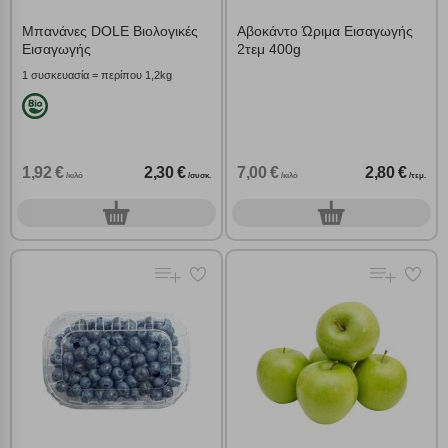
Cookies στόχευσης
Μπανάνες DOLE Βιολογικές
Αβοκάντο Ώριμα Εισαγωγής
Εισαγωγής
2τεμ 400g
Cookies απόδοσης
1 συσκευασία = περίπου 1,2kg
Απολύτως απαραίτητα cookies
Πάντα Ενεργό
1,92 €
2,30 €
7,00 €
2,80 €
/κιλό
/συσκ.
/κιλό
/τεμ.
Αποθήκευση ρυθμίσεων
0
0
συσκ.
τεμ.
Απόρριψη όλων
Αποδοχή όλων