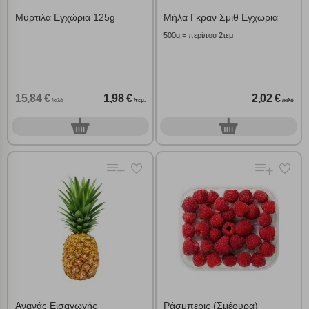
Μύρτιλα Εγχώρια 125g
Μήλα Γκραν Σμιθ Εγχώρια
500g = περίπου 2τεμ
15,84 €
1,98 €
2,02 €
/κιλό
/τεμ.
/κιλό
0
0
τεμ.
γρ.
Ανανάς Εισαγωγής
Ράσμπερις (Σμέουρα)