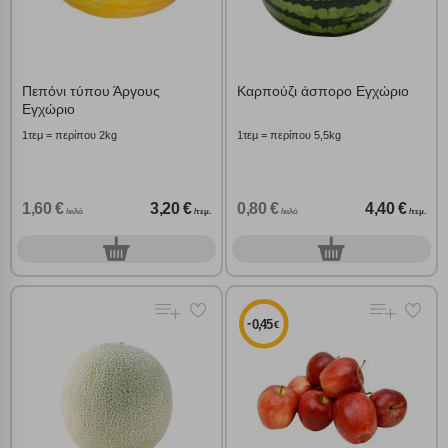
Πεπόνι τύπου Άργους
Καρπούζι άσπορο Εγχώριο
Εγχώριο
1τεμ = περίπου 2kg
1τεμ = περίπου 5,5kg
1,60 €
3,20 €
0,80 €
4,40 €
/κιλό
/τεμ.
/κιλό
/τεμ.
0
0
τεμ.
τεμ.
Πολλαπλή αναζήτηση
-
0,45
€
Χρησιμοποιήστε τη για πιο γρήγορη αναζήτηση
προϊόντων.
Γράψτε τα προϊόντα που επιθυμείτε, με κόμμα ανάμεσά
τους, και κάντε κλικ στο κουμπί "Αναζήτηση". Θα
Ρυθμίσεις Cookies
εμφανιστούν αποτελέσματα από όλες τις Κατηγορίες και
για κάθε προϊόν.