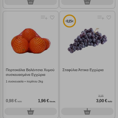
0
0
τεμ.
τεμ.
-
0,15
€
Πορτοκάλια Βαλέντσια Χυμού
Σταφύλια Άττικα Εγχώρια
συσκευασμένα Εγχώρια
1 συσκευασία = περίπου 2kg
3,15
0,98 €
1,96 €
3,00 €
/κιλό
/συσκ.
/κιλό
0
0
συσκ.
γρ.