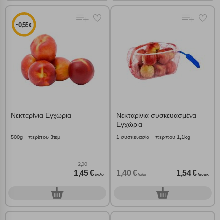
-
0,55
€
Νεκταρίνια Εγχώρια
Νεκταρίνια συσκευασμένα
Εγχώρια
500g = περίπου 3τεμ
1 συσκευασία = περίπου 1,1kg
2,00
1,45 €
1,40 €
1,54 €
/κιλό
/κιλό
/συσκ.
0
0
γρ.
συσκ.