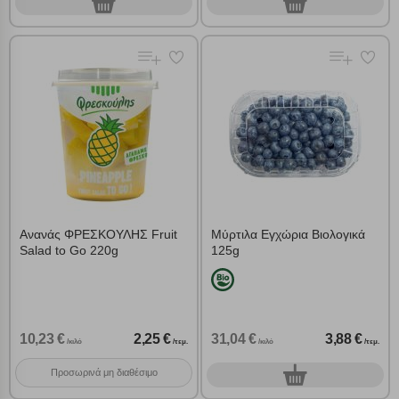
0
0
γρ.
τεμ.
Ανανάς ΦΡΕΣΚΟΥΛΗΣ Fruit
Μύρτιλα Εγχώρια Βιολογικά
Salad to Go 220g
125g
10,23 €
2,25 €
31,04 €
3,88 €
/κιλό
/τεμ.
/κιλό
/τεμ.
Προσωρινά μη διαθέσιμο
0
τεμ.