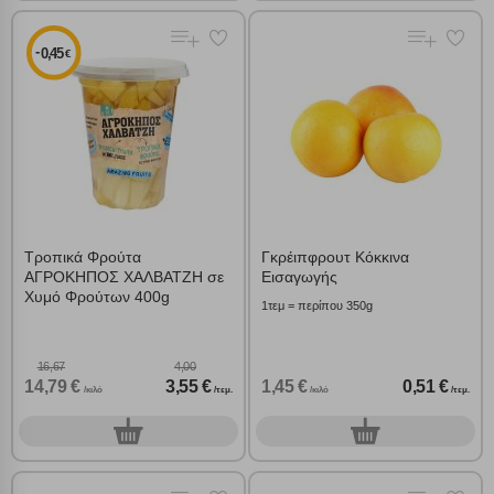
-
0,45
€
Τροπικά Φρούτα
Γκρέιπφρουτ Κόκκινα
ΑΓΡΟΚΗΠΟΣ ΧΑΛΒΑΤΖΗ σε
Εισαγωγής
Χυμό Φρούτων 400g
1τεμ = περίπου 350g
16,67
4,00
14,79 €
3,55 €
1,45 €
0,51 €
/κιλό
/τεμ.
/κιλό
/τεμ.
0
0
τεμ.
τεμ.