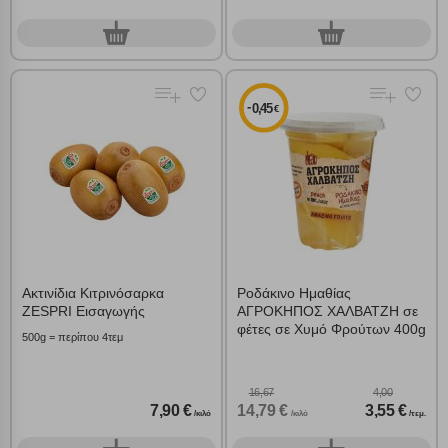
0
0
γρ.
γρ.
-
0,45
€
Ακτινίδια Κιτρινόσαρκα
Ροδάκινo Ημαθίας
ZESPRI Εισαγωγής
ΑΓΡΟΚΗΠΟΣ ΧΑΛΒΑΤΖΗ σε
φέτες σε Χυμό Φρούτων 400g
500g = περίπου 4τεμ
16,67
4,00
7,90 €
14,79 €
3,55 €
/κιλό
/κιλό
/τεμ.