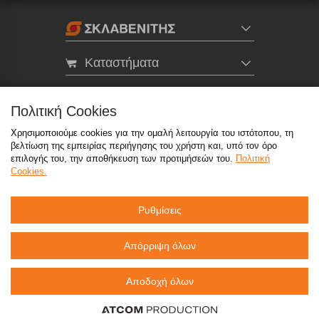
Καταστήματα
eMarket
Πολιτική Cookies
Χρησιμοποιούμε cookies για την ομαλή λειτουργία του ιστότοπου, τη
800 117 7777
(μόνο από σταθερό, χωρίς χρέωση)
,
βελτίωση της εμπειρίας περιήγησης του χρήστη και, υπό τον όρο
214 100 9999
(αστική χρέωση)
επιλογής του, την αποθήκευση των προτιμήσεών του.
Πολιτική
Cookies.
info@sklavenitis.gr
Ρυθμίσεις
©2026
Όροι Χρήσης
Πολιτική Απορρήτου
Πολιτική Cookies
CCTV
Sitemap
Απόρριψη όλων
Αποδοχή όλων