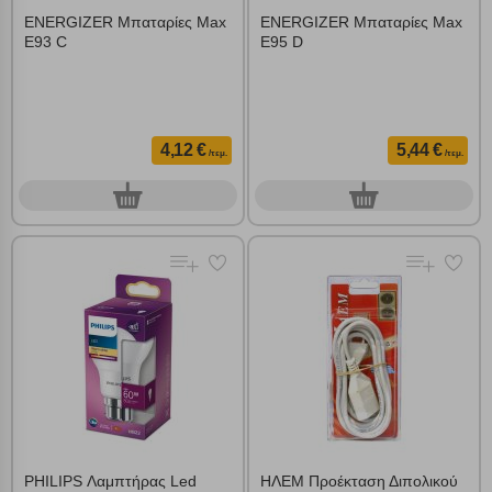
ENERGIZER Μπαταρίες Max
ENERGIZER Μπαταρίες Max
E93 C
E95 D
4,12 €
5,44 €
/τεμ.
/τεμ.
0
0
τεμ.
τεμ.
PHILIPS Λαμπτήρας Led
ΗΛΕΜ Προέκταση Διπολικού