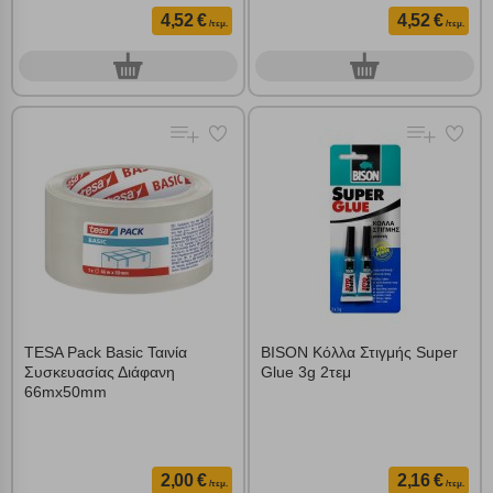
4,52 €
4,52 €
/τεμ.
/τεμ.
0
0
τεμ.
τεμ.
TESA Pack Basic Ταινία
BISON Κόλλα Στιγμής Super
Συσκευασίας Διάφανη
Glue 3g 2τεμ
66mx50mm
2,00 €
2,16 €
/τεμ.
/τεμ.