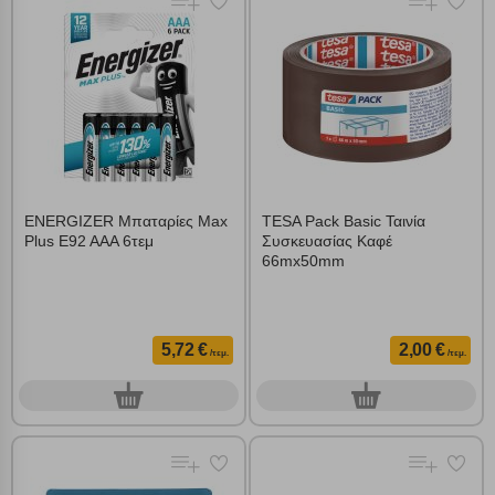
Πολλαπλή αναζήτηση
ENERGIZER Μπαταρίες Max
TESA Pack Basic Ταινία
Plus E92 AAA 6τεμ
Συσκευασίας Καφέ
Χρησιμοποιήστε τη για πιο γρήγορη αναζήτηση
66mx50mm
προϊόντων.
Γράψτε τα προϊόντα που επιθυμείτε, με κόμμα ανάμεσά
τους, και κάντε κλικ στο κουμπί "Αναζήτηση". Θα
Ρυθμίσεις Cookies
εμφανιστούν αποτελέσματα από όλες τις Κατηγορίες και
5,72 €
2,00 €
για κάθε προϊόν.
/τεμ.
/τεμ.
Ενημέρωση
0
0
τεμ.
τεμ.
Κατά την απλή περιήγηση ή/και χρήση του ιστότοπου συλλέγουμε
αυτόματα δεδομένα σύνδεσης και πληροφορίες σχετικές με την
περιήγησή σας, οι οποίες είναι μη εξατομικευμένες και σπάνια
περιέχουν προσωποποιημένα χαρακτηριστικά που υποδεικνύουν την