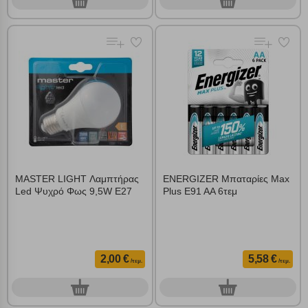
0
0
τεμ.
τεμ.
MASTER LIGHT Λαμπτήρας
ENERGIZER Μπαταρίες Max
Led Ψυχρό Φως 9,5W E27
Plus E91 AA 6τεμ
2,00 €
5,58 €
/τεμ.
/τεμ.
0
0
τεμ.
τεμ.