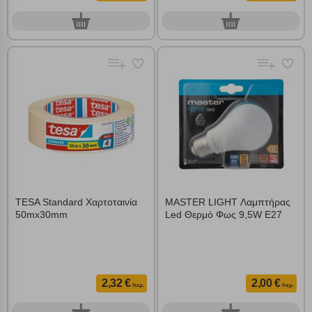
0
0
τεμ.
τεμ.
TESA Standard Χαρτοταινία
MASTER LIGHT Λαμπτήρας
50mx30mm
Led Θερμό Φως 9,5W E27
2,32 €
2,00 €
/τεμ.
/τεμ.