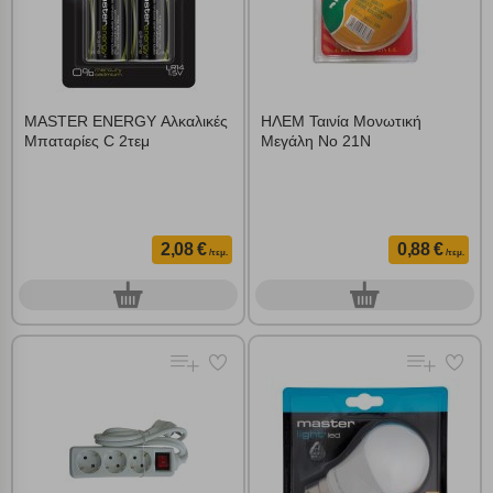
MASTER ENERGY Αλκαλικές
ΗΛΕΜ Ταινία Μονωτική
Μπαταρίες C 2τεμ
Μεγάλη Νο 21Ν
2,08 €
0,88 €
/τεμ.
/τεμ.
0
0
τεμ.
τεμ.