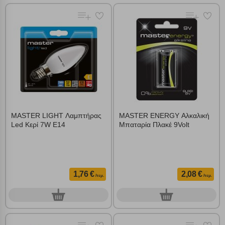
MASTER LIGHT Λαμπτήρας
MASTER ENERGY Αλκαλική
Led Κερί 7W E14
Μπαταρία Πλακέ 9Volt
1,76 €
2,08 €
/τεμ.
/τεμ.
0
0
τεμ.
τεμ.