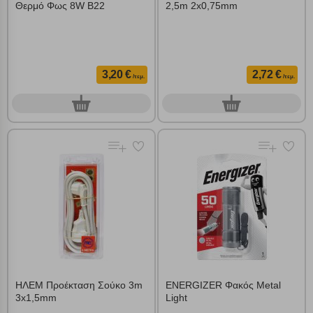
Θερμό Φως 8W Β22
2,5m 2x0,75mm
3,20 €
2,72 €
/τεμ.
/τεμ.
0
0
τεμ.
τεμ.
ΗΛΕΜ Προέκταση Σούκο 3m
ENERGIZER Φακός Metal
3x1,5mm
Light