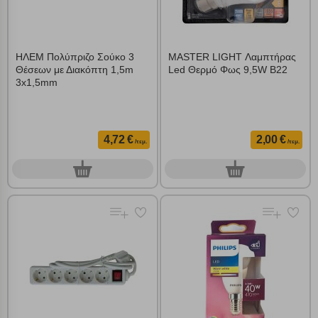
ΗΛΕΜ Πολύπριζο Σούκο 3
MASTER LIGHT Λαμπτήρας
Θέσεων με Διακόπτη 1,5m
Led Θερμό Φως 9,5W B22
3x1,5mm
4,72 €
2,00 €
/τεμ.
/τεμ.
0
0
τεμ.
τεμ.