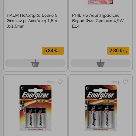
ΗΛΕΜ Πολύπριζο Σούκο 5
PHILIPS Λαμπτήρας Led
Θέσεων με Διακόπτη 1,5m
Θερμό Φως Σφαιρικό 4,9W
3x1,5mm
E14
5,84 €
2,80 €
/τεμ.
/τεμ.
0
0
τεμ.
τεμ.