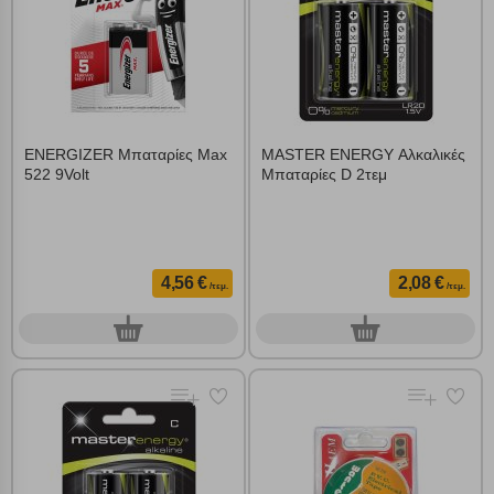
Απολύτως απαραίτητα cookies
Πάντα Ενεργό
Αποθήκευση ρυθμίσεων
Απόρριψη όλων
ENERGIZER Μπαταρίες Max
MASTER ENERGY Αλκαλικές
522 9Volt
Μπαταρίες D 2τεμ
Αποδοχή όλων
4,56 €
2,08 €
/τεμ.
/τεμ.
0
0
τεμ.
τεμ.