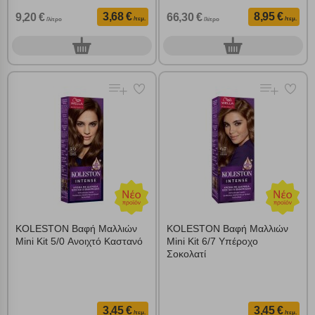
3,68 €
8,95 €
9,20 €
66,30 €
/τεμ.
/τεμ.
/λίτρο
/λίτρο
0
0
τεμ.
τεμ.
KOLESTON Βαφή Μαλλιών
KOLESTON Βαφή Μαλλιών
Mini Kit 5/0 Ανοιχτό Καστανό
Mini Kit 6/7 Υπέροχο
Σοκολατί
3,45 €
3,45 €
/τεμ.
/τεμ.