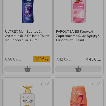
ULTREX Men Σαμπουάν
PAPOUTSANIS Karavaki
Αντιπιτυριδικό Delicate Touch
Σαμπουάν Μαλλιών Θρέψη &
για Ξηροδερμία 360ml
Ενυδάτωση 600ml
3,09 €
8,58 €
7,42 €
4,45 €
/τεμ.
/λίτρο
/λίτρο
/τεμ.
0
0
τεμ.
τεμ.