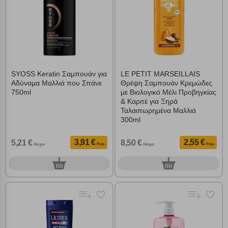
SYOSS Keratin Σαμπουάν για
LE PETIT MARSEILLAIS
Αδύναμα Μαλλιά που Σπάνε
Θρέψη Σαμπουάν Κρεμώδες
750ml
με Βιολογικό Μέλι Προβηγκίας
& Καριτέ για Ξηρά
Ταλαιπωρημένα Μαλλιά
300ml
3,91 €
2,55 €
5,21 €
8,50 €
/τεμ.
/τεμ.
/λίτρο
/λίτρο
0
0
τεμ.
τεμ.