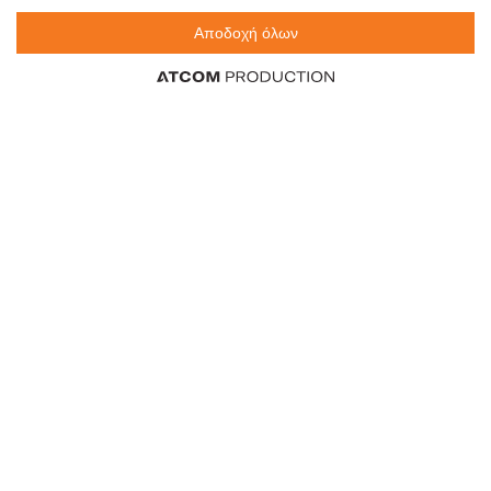
Σαμπουάν για Κανονικά
Hold Λακ Μαλλιών 'Εξτρα
Μαλλιά 440ml
Δυνατό Κράτημα Vegan 75ml
Αποδοχή όλων
2,75 €
1,77 €
6,25 €
23,60 €
/τεμ.
/τεμ.
/λίτρο
/λίτρο
0
0
τεμ.
τεμ.
LE PETIT MARSEILLAIS
SYOSS Max Hold Λακ
Απαλός Καθαρισμός
Μαλλιών για Μέγα Δυνατό