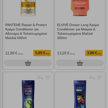
PANTENE Repair & Protect
ELVIVE Dream Long Κρέμα
Κρέμα Conditioner για
Conditioner για Μακριά &
Αδύναμα & Ταλαιπωρημένα
Ταλαιπωρημένα Μαλλιά
Μαλλιά 500ml
300ml
5,95 €
3,96 €
11,90 €
13,20 €
/τεμ.
/τεμ.
/λίτρο
/λίτρο
0
0
τεμ.
τεμ.