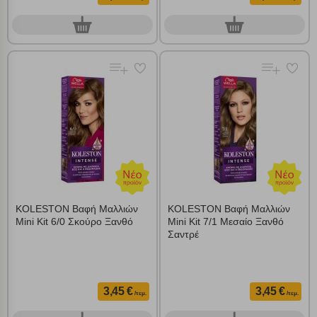
0
0
τεμ.
τεμ.
KOLESTON Βαφή Μαλλιών
KOLESTON Βαφή Μαλλιών
Mini Kit 6/0 Σκούρο Ξανθό
Mini Kit 7/1 Μεσαίο Ξανθό
Σαντρέ
3,45 €
3,45 €
/τεμ.
/τεμ.