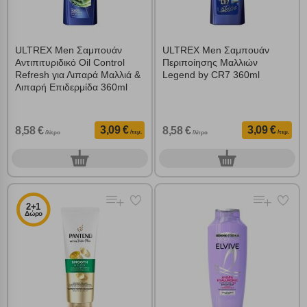
ULTREX Men Σαμπουάν
ULTREX Men Σαμπουάν
Αντιπιτυριδικό Oil Control
Περιποίησης Μαλλιών
Refresh για Λιπαρά Μαλλιά &
Legend by CR7 360ml
Λιπαρή Επιδερμίδα 360ml
3,09 €
3,09 €
8,58 €
8,58 €
/τεμ.
/τεμ.
/λίτρο
/λίτρο
0
0
τεμ.
τεμ.
2+1
Δώρο