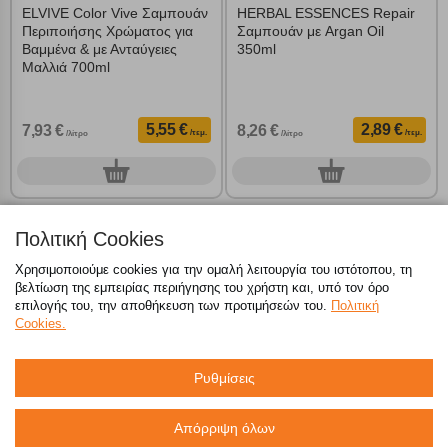
ELVIVE Color Vive Σαμπουάν
HERBAL ESSENCES Repair
Περιποιήσης Χρώματος για
Σαμπουάν με Argan Oil
Βαμμένα & με Ανταύγειες
350ml
Μαλλιά 700ml
5,55 €
2,89 €
7,93 €
8,26 €
/τεμ.
/τεμ.
/λίτρο
/λίτρο
0
0
τεμ.
τεμ.
Πολιτική Cookies
Χρησιμοποιούμε cookies για την ομαλή λειτουργία του ιστότοπου, τη
βελτίωση της εμπειρίας περιήγησης του χρήστη και, υπό τον όρο
επιλογής του, την αποθήκευση των προτιμήσεών του.
Πολιτική
Cookies.
Ρυθμίσεις
Απόρριψη όλων
SYOSS Men Power
WELLA Wellaflex Invisible