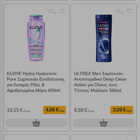
ELVIVE Hydra Hyaluronic
ULTREX Men Σαμπουάν
Pure Σαμπουάν Ενυδάτωσης
Αντιπιτυριδικό Deep Clean
για Λιπαρές Ρίζες &
Action για Όλους τους
Αφυδατωμένα Μήκη 400ml
Τύπους Μαλλιών 360ml
4,06 €
3,09 €
10,15 €
8,58 €
/τεμ.
/τεμ.
/λίτρο
/λίτρο
0
0
τεμ.
τεμ.