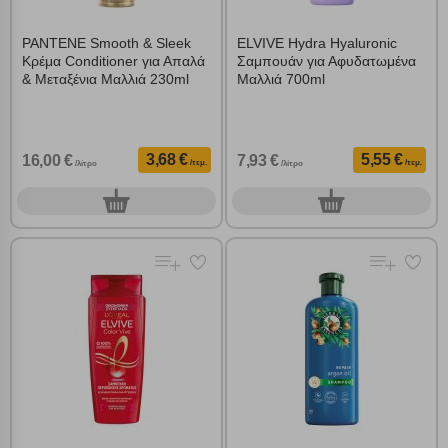
PANTENE Smooth & Sleek
ELVIVE Hydra Hyaluronic
Κρέμα Conditioner για Απαλά
Σαμπουάν για Αφυδατωμένα
& Μεταξένια Μαλλιά 230ml
Μαλλιά 700ml
3,68 €
5,55 €
16,00 €
7,93 €
/τεμ.
/τεμ.
/λίτρο
/λίτρο
0
0
τεμ.
τεμ.