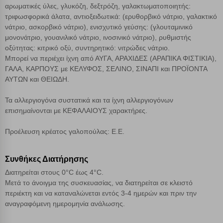
αρωματικές ύλες, γλυκόζη, δεξτρόζη, γαλακτωματοποιητής:
τριφωσφορικά άλατα, αντιοξειδωτικά: (ερυθορβικό νάτριο, γαλακτικό
Αποθήκευση ρυθμίσεων
νάτριο, ασκορβικό νάτριο), ενισχυτικό γεύσης: (γλουταμινικό
μονονάτριο, γουανιλικό νάτριο, ινοσινικό νάτριο), ρυθμιστής
Απόρριψη όλων
οξύτητας: κιτρικό οξύ, συντηρητικό: νιτρώδες νάτριο.
Μπορεί να περιέχει ίχνη από ΑΥΓΑ, ΑΡΑΧΙΔΕΣ (ΑΡΑΠΙΚΑ ΦΙΣΤΙΚΙΑ),
Αποδοχή όλων
ΓΑΛΑ, ΚΑΡΠΟΥΣ με ΚΕΛΥΦΟΣ, ΣΕΛΙΝΟ, ΣΙΝΑΠΙ και ΠΡΟΪΟΝΤΑ
ΑΥΤΩΝ και ΘΕΙΩΔΗ.
Τα αλλεργιογόνα συστατικά και τα ίχνη αλλεργιογόνων
επισημαίνονται με ΚΕΦΑΛΑΙΟΥΣ χαρακτήρες.
Προέλευση κρέατος γαλοπούλας: E.E.
Συνθήκες Διατήρησης
Διατηρείται στους 0°C έως 4°C.
Μετά το άνοιγμα της συσκευασίας, να διατηρείται σε κλειστό
περιέκτη και να καταναλώνεται εντός 3-4 ημερών και πριν την
αναγραφόμενη ημερομηνία ανάλωσης.