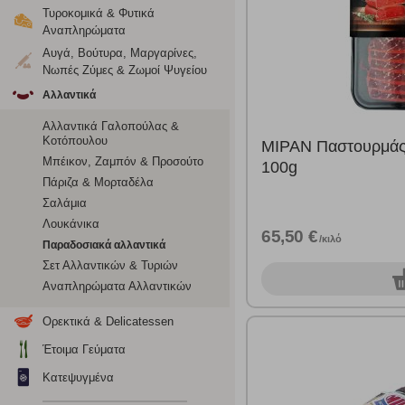
Ρυθμίσεις
Τυροκομικά & Φυτικά
Αναπληρώματα
Αυγά, Βούτυρα, Μαργαρίνες,
Νωπές Ζύμες & Ζωμοί Ψυγείου
Ενημέρωση
Αλλαντικά
Κατά την απλή περιήγηση ή/και χρήση του ιστότοπου συλλέ
Αλλαντικά Γαλοπούλας &
περιέχουν προσωποποιημένα χαρακτηριστικά που υποδεικνύ
Κοτόπουλου
ΜΙΡΑΝ Παστουρμάς
υπολογιστή ή την ηλεκτρονική συσκευή σας, προσθέτοντας λε
Μπέικον, Ζαμπόν & Προσούτο
100g
σας. Η κατηγορία των απολύτως απαραίτητων cookies για την 
Πάριζα & Μορταδέλα
σχετικό κουμπί επάνω δεξιά, αφού ενημερωθείτε σχετικά. Ωσ
Σαλάμια
σας ή/και της χρήσης των υπηρεσιών μας.
Δείτε περισσότερα
Λουκάνικα
65,50 €
/κιλό
Παραδοσιακά αλλαντικά
Λειτουργικά cookies
Σετ Αλλαντικών & Τυριών
0
Αναπληρώματα Αλλαντικών
Τα λειτουργικά cookies επιτρέπουν την παροχή βελτιωμέν
οποίων τις υπηρεσίες έχουμε επιλέξει. Αν δεν επιτρέψετε 
Ορεκτικά & Delicatessen
Έτοιμα Γεύματα
Cookies στόχευσης
Κατεψυγμένα