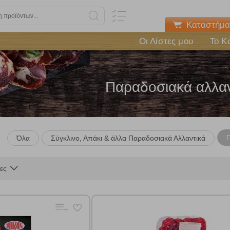
Καταστήμα
Οι Λίστες μου
Το Κ
Παραδοσιακά αλλαν
Όλα
Σύγκλινο, Απάκι & άλλα Παραδοσιακά Αλλαντικά
ες
Πολλαπλή αναζήτηση
Χρησιμοποιήστε τη για πιο γρήγορη αναζήτηση προϊόντων.
Γράψτε τα προϊόντα που επιθυμείτε, με κόμμα ανάμεσά τους, και κάντ
κλικ στο κουμπί "Αναζήτηση". Θα εμφανιστούν αποτελέσματα από
όλες τις Κατηγορίες και για κάθε προϊόν.