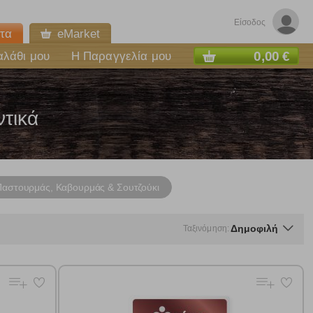
Είσοδος
τα
eMarket
0,00 €
αλάθι μου
Η Παραγγελία μου
τικά
Παστουρμάς, Καβουρμάς & Σουτζούκι
Δημοφιλή
Ταξινόμηση:
ε