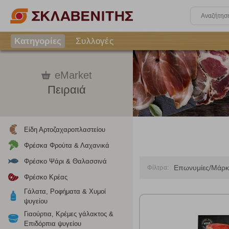
Κατηγορίες
Συλλογές
eMarket
Πειραιά
Είδη Αρτοζαχαροπλαστείου
Φρέσκα Φρούτα & Λαχανικά
Φρέσκο Ψάρι & Θαλασσινά
Επωνυμίες/Μάρκ
Φίλτρα:
Φρέσκο Κρέας
Γάλατα, Ροφήματα & Χυμοί
ψυγείου
Γιαούρτια, Κρέμες γάλακτος &
Επιδόρπια ψυγείου