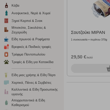
Η συγκεκριμένη κατηγορία cookies ρυθμίζεται από συνεργ
Κάβα
για τη δημιουργία ενός προφίλ των ενδιαφερόντων σας κα
το πρόγραμμα περιήγησης και τη συσκευή σας. Αν δεν επιλ
Αναψυκτικά, Νερά & Χυμοί
Ξηροί Καρποί & Σνακ
Cookies απόδοσης
Μπισκότα, Σοκολάτες &
Σουτζούκι ΜΙΡΑΝ
Ζαχαρώδη
Η συγκεκριμένη κατηγορία cookies μας δίνει τη δυνατότη
Είδη πρωινού & Ροφήματα
1 συσκευασία = περίπου 370g
να γνωρίζουμε ποιες σελίδες είναι περισσότερο, ή λιγότ
τα cookies είναι συγκεντρωτικές και, συνεπώς, ανώνυμες.
Βρεφικές & Παιδικές τροφές
Τρόφιμα Παντοπωλείου
29,50 €
/κιλό
Απολύτως απαραίτητα cookies
Τροφές & Είδη για Κατοικίδια
Η συγκεκριμένη κατηγορία cookies είναι απαραίτητη για 
0
σ
αποκλείει ή να σας ειδοποιεί σχετικά με αυτά τα cookies
Είδη μιας χρήσης & Είδη Πάρτι
Χαρτικά, Πάνες & Σερβιέτες
Καλλυντικά & Είδη Προσωπικής
υγιεινής
Απορρυπαντικά & Είδη
Καθαρισμού