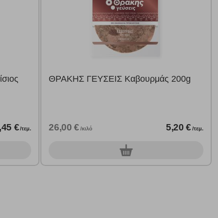
ήγησή σας, οι οποίες είναι μη εξατομικευμένες και σπάνια
ία, μέσω του προγράμματος περιήγησης εγκαθίστανται στον
σιος
ΘΡΑΚΗΣ ΓΕΥΣΕΙΣ Καβουρμάς 200g
ή, εφ΄ όσον το επιλέξετε, απομνημονεύοντας τις προτιμήσεις
τότητα να επιλέξετε τις λοιπές κατηγορίες κάνοντας κλικ στο
ν cookies, μπορεί να επηρεάσει την εμπειρία της περιήγησής
,45 €
26,00 €
5,20 €
/τεμ.
/κιλό
/τεμ.
0
τεμ.
να ορισθούν από εμάς ή /και από τρίτους παρόχους, των
ειτουργίες ενδέχεται να μην λειτουργούν σωστά.