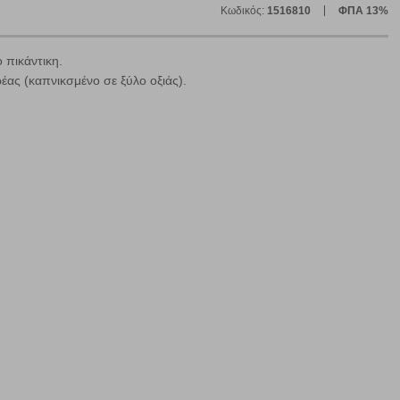
Κωδικός:
1516810
ΦΠΑ 13%
 πικάντικη.
ς (καπνικσμένο σε ξύλο οξιάς).
ε
ήγησή σας, οι οποίες είναι μη εξατομικευμένες και σπάνια
ία, μέσω του προγράμματος περιήγησης εγκαθίστανται στον
ή, εφ΄ όσον το επιλέξετε, απομνημονεύοντας τις προτιμήσεις
τότητα να επιλέξετε τις λοιπές κατηγορίες κάνοντας κλικ στο