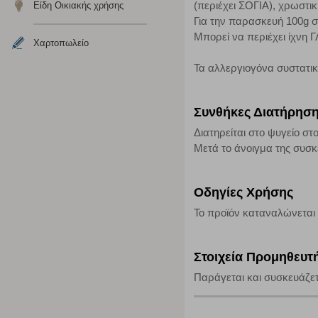
(περιέχει ΣΟΓΙΑ), χρωστική
Είδη Οικιακής χρήσης
Για την παρασκευή 100g σ
Απολύτως απαραίτητα cookies
Μπορεί να περιέχει ίχ
Χαρτοπωλείο
Η συγκεκριμένη κατηγορία cookies είναι απαραίτητη για 
Τα αλλεργιογόνα συστατι
αποκλείει ή να σας ειδοποιεί σχετικά με αυτά τα cookies
Συνθήκες Διατήρησ
Διατηρείται στο ψυγείο στ
Μετά το άνοιγμα της συσκ
Οδηγίες Χρήσης
Το προϊόν καταναλώνεται 
Στοιχεία Προμηθευτ
Παράγεται και συσκευάζετ