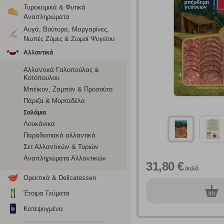
Τυροκομικά & Φυτικά
Αναπληρώματα
Αυγά, Βούτυρα, Μαργαρίνες,
Νωπές Ζύμες & Ζωμοί Ψυγείου
Αλλαντικά
Αλλαντικά Γαλοπούλας &
Κοτόπουλου
Μπέικον, Ζαμπόν & Προσούτο
Πάριζα & Μορταδέλα
Σαλάμια
Λουκάνικα
Ρυθμίσεις
Παραδοσιακά αλλαντικά
Σετ Αλλαντικών & Τυριών
Αναπληρώματα Αλλαντικών
31,80 €
/κιλό
Ενημέρωση
Ορεκτικά & Delicatessen
0
τεμ.
Έτοιμα Γεύματα
Κατά την απλή περιήγηση ή/και χρήση του ιστότοπου συλλέ
περιέχουν προσωποποιημένα χαρακτηριστικά που υποδεικνύ
Κατεψυγμένα
υπολογιστή ή την ηλεκτρονική συσκευή σας, προσθέτοντας λε
σας. Η κατηγορία των απολύτως απαραίτητων cookies για την 