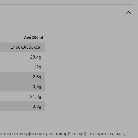
ν cookies, μπορεί να επηρεάσει την εμπειρία της περιήγησής
Ανά 100ml
να ορισθούν από εμάς ή /και από τρίτους παρόχους, των
1466kJ/353kcal
ειτουργίες ενδέχεται να μην λειτουργούν σωστά.
28,4g
12g
2,6g
α επιλέξετε, μπορεί να χρησιμοποιηθούν από τους ανωτέρω
0,3g
στόχευσης λειτουργούν αναγνωρίζοντας με μοναδικό τρόπο
αφημίσεις μας σε διαφορετικούς ιστότοπους.
21,8g
3,3g
μπορούμε να βελτιώσουμε την απόδοσή του. Μας βοηθούν
 παραμονής του. Οι πληροφορίες που συλλέγονται από αυτά
ιδωτικά (ασκορβικό νάτριο, ασκορβικό οξύ)], αρωματικές ύλες
ζουμε πότε έχετε επισκεφθεί την τοποθεσία μας.