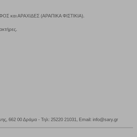
ΟΣ και ΑΡΑΧΙΔΕΣ (ΑΡΑΠΙΚΑ ΦΙΣΤΙΚΙΑ).
Πάντα Ενεργό
τα να ρυθμίσετε το πρόγραμμα περιήγησής σας ώστε να
ακτήρες.
να μη λειτουργούν.
πόρριψη όλων
Αποδοχή όλων
ς, 662 00 Δράμα - Τηλ: 25220 21031, Email: info@sary.gr