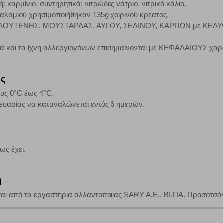
: καρμίνιο, συντηρητικά: νιτρώδες νάτριο, νιτρικό κάλιο.
αλαμιού χρησιμοποιήθηκαν 135g χοιρινού κρέατος.
νη ΓΛΟΥΤΕΝΗΣ, ΜΟΥΣΤΑΡΔΑΣ, ΑΥΓΟΥ, ΣΕΛΙΝΟΥ, ΚΑΡΠΩΝ με ΚΕΛΥΦ
τη λειτουργία του ιστότοπου και ενεργοποιημένη. Έχετε ωστόσο τη δυνατότη
κά και τα ίχνη αλλεργιογόνων επισημαίνονται με ΚΕΦΑΛΑΙΟΥΣ χαρ
, με το ενδεχόμενο σε αυτήν την περίπτωση ορισμένα τμήματα του ιστότοπου 
ης
Αποθήκευση ρυθμίσεων
Α
ους 0°C έως 4°C.
ευασίας να καταναλώνεται εντός 6 ημερών.
ως έχει.
ή
αι από τα εργαστήρια αλλαντοποιίας SARY A.E., ΒΙ.ΠΑ. Προσοτσάνη