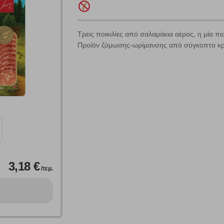
Τρεις ποικιλίες από σαλαμάκια αέρος, η μία πιο
Προϊόν ζύμωσης-ωρίμανσης από σύγκοπτο κρέα
Πολλαπλή αναζήτηση
Χρησιμοποιήστε τη για πιο γρήγορη αναζήτηση προϊόντων.
Γράψτε τα προϊόντα που επιθυμείτε, με κόμμα ανάμεσά τους, και κάντ
κλικ στο κουμπί "Αναζήτηση". Θα εμφανιστούν αποτελέσματα από
όλες τις Κατηγορίες και για κάθε προϊόν.
 Cookies
3,18 €
/τεμ.
γουμε αυτόματα δεδομένα σύνδεσης και πληροφορίες σχετικές με την περι
ουν την ταυτότητά σας. Τα cookies είναι μικρά αρχεία κειμένου τα οπο
ιτουργικότητα στην ιστοσελίδα και βελτιώνοντας την εμπειρία περιήγησης 
Αναζήτηση
ομαλή λειτουργία του ιστότοπου είναι η μόνη ενεργοποιημένη. Έχετε τη δυνα