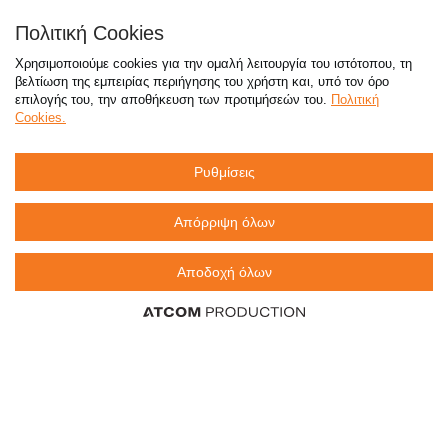
Απαντήσεις σε συχνές ερωτήσεις
Πολιτική Cookies
τόσο φθηνά όσο πουθενά
Χρησιμοποιούμε cookies για την ομαλή λειτουργία του ιστότοπου, τη
βελτίωση της εμπειρίας περιήγησης του χρήστη και, υπό τον όρο
επιλογής του, την αποθήκευση των προτιμήσεών του.
Πολιτική
Cookies.
Καταστήματα
Ρυθμίσεις
eMarket
Απόρριψη όλων
Αποδοχή όλων
800 117 7777
(μόνο από σταθερό, χωρίς χρέωση)
,
214 100 9999
(αστική χρέωση)
info@sklavenitis.gr
©2026
Όροι Χρήσης
Πολιτική Απορρήτου
Πολιτική Cookies
CCTV
Sitemap