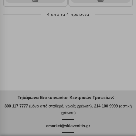
Αποθήκευση ρυθμίσεων
4 από τα 4 προϊόντα
Απόρριψη όλων
Αποδοχή όλων
Τηλέφωνα Επικοινωνίας Κεντρικών Γραφείων:
800 117 7777
(μόνο από σταθερό, χωρίς χρέωση),
214 100 9999
(αστική
χρέωση)
emarket@sklavenitis.gr