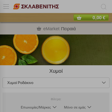
0,00 €
eMarket
Πειραιά
Χυμοί
Χυμοί Ροδάκινο
Φίλτρα:
Επωνυμίες/Μάρκες
Μόνο σε εμάς