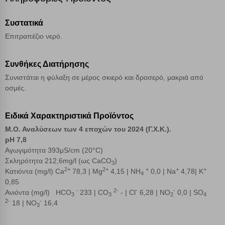
Λειτουργικά cookies
Συστατικά
Επιτραπέζιο νερό.
Cookies στόχευσης
Συνθήκες Διατήρησης
Cookies απόδοσης
Συνιστάται η φύλαξη σε μέρος σκιερό και δροσερό, μακριά από
οσμές.
Απολύτως απαραίτητα cookies
Πάντα Ενεργό
Ειδικά Χαρακτηριστικά Προϊόντος
Μ.Ο. Αναλύσεων των 4 εποχών του 2024 (Γ.Χ.Κ.).
Αποθήκευση ρυθμίσεων
pH 7,8
Αγωγιμότητα 393μS/cm (20°C)
Απόρριψη όλων
Σκληρότητα 212,6mg/l (ως CaCO
)
3
2+
2+
+
+
+
Κατιόντα (mg/l) Ca
78,3 | Mg
4,15 | NH
0,0 | Na
4,78| K
4
Αποδοχή όλων
0,85
-
2-
-
-
Ανιόντα (mg/l) HCO
233 | CO
-
|
Cl
6,28 |
NO
0,0 |
SO
3
3
2
4
2-
-
18 | NO
16,4
3