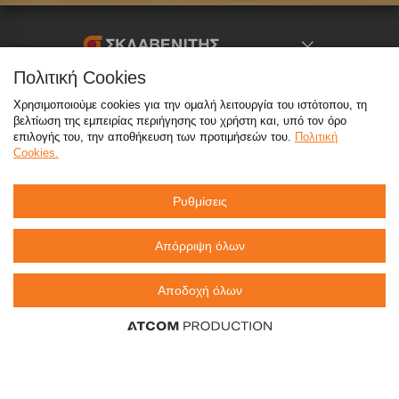
Πολιτική Cookies
Καταστήματα
Χρησιμοποιούμε cookies για την ομαλή λειτουργία του ιστότοπου, τη
βελτίωση της εμπειρίας περιήγησης του χρήστη και, υπό τον όρο
eMarket
επιλογής του, την αποθήκευση των προτιμήσεών του.
Πολιτική
Cookies.
800 117 7777
(μόνο από σταθερό, χωρίς χρέωση)
,
Ρυθμίσεις
214 100 9999
(αστική χρέωση)
info@sklavenitis.gr
Απόρριψη όλων
©2026
Όροι Χρήσης
Πολιτική Απορρήτου
Αποδοχή όλων
Πολιτική Cookies
CCTV
Sitemap