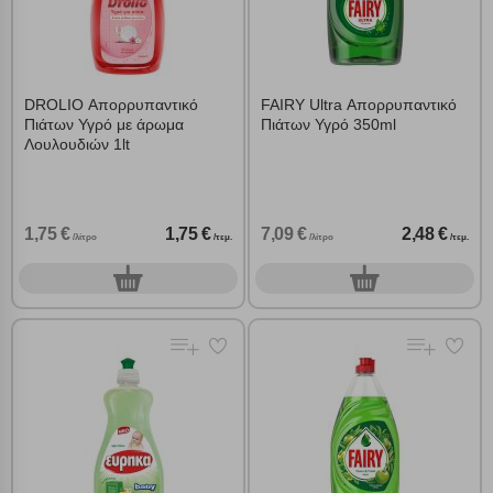
DROLIO Απορρυπαντικό
FAIRY Ultra Απορρυπαντικό
Πιάτων Υγρό με άρωμα
Πιάτων Υγρό 350ml
Λουλουδιών 1lt
1,75 €
1,75 €
7,09 €
2,48 €
/λίτρο
/τεμ.
/λίτρο
/τεμ.
0
0
τεμ.
τεμ.