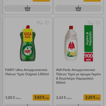
0
0
τεμ.
τεμ.
FAIRY Ultra Απορρυπαντικό
AVA Perle Απορρυπαντικό
Πιάτων Υγρό Original 1450ml
Πιάτων Υγρό με άρωμα Λεμόνι
& Εκχύλισμα Χαμομηλιού
900ml
5,62 €
2,20 €
3,88 €
2,44 €
/τεμ.
/τεμ.
/λίτρο
/λίτρο