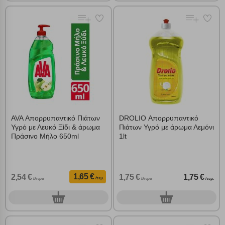
AVA Απορρυπαντικό Πιάτων
DROLIO Απορρυπαντικό
Υγρό με Λευκό Ξίδι & άρωμα
Πιάτων Υγρό με άρωμα Λεμόνι
Πράσινο Μήλο 650ml
1lt
1,65 €
2,54 €
1,75 €
1,75 €
/τεμ.
/λίτρο
/λίτρο
/τεμ.
0
0
τεμ.
τεμ.