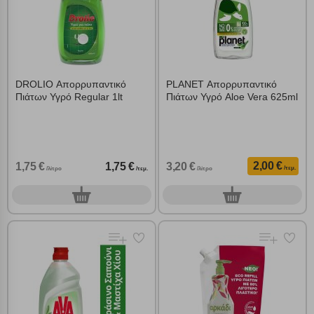
DROLIO Απορρυπαντικό
PLANET Απορρυπαντικό
Πιάτων Υγρό Regular 1lt
Πιάτων Υγρό Aloe Vera 625ml
2,00 €
1,75 €
1,75 €
3,20 €
/τεμ.
/λίτρο
/τεμ.
/λίτρο
0
0
τεμ.
τεμ.