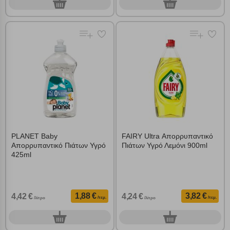
0
0
τεμ.
τεμ.
PLANET Baby
FAIRY Ultra Απορρυπαντικό
Απορρυπαντικό Πιάτων Υγρό
Πιάτων Υγρό Λεμόνι 900ml
425ml
1,88 €
3,82 €
4,42 €
4,24 €
/τεμ.
/τεμ.
/λίτρο
/λίτρο
0
0
τεμ.
τεμ.