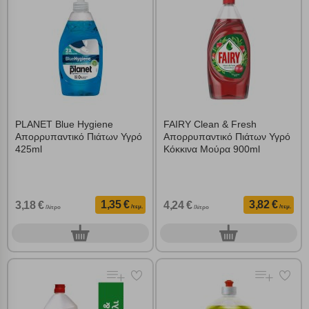
Αποδοχή όλων
PLANET Blue Hygiene
FAIRY Clean & Fresh
Απορρυπαντικό Πιάτων Υγρό
Απορρυπαντικό Πιάτων Υγρό
425ml
Κόκκινα Μούρα 900ml
1,35 €
3,82 €
3,18 €
4,24 €
/τεμ.
/τεμ.
/λίτρο
/λίτρο
0
0
τεμ.
τεμ.