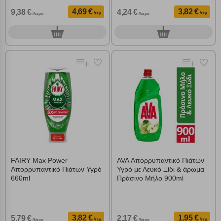
4,69 €
3,82 €
9,38 €
4,24 €
/τεμ.
/τεμ.
/λίτρο
/λίτρο
0
0
τεμ.
τεμ.
FAIRY Max Power
AVA Απορρυπαντικό Πιάτων
Απορρυπαντικό Πιάτων Υγρό
Υγρό με Λευκό Ξίδι & άρωμα
660ml
Πράσινο Μήλο 900ml
3,82 €
1,95 €
5,79 €
2,17 €
/τεμ.
/τεμ.
/λίτρο
/λίτρο