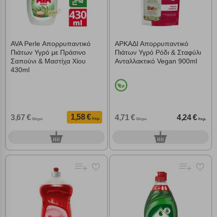
AVA Perle Απορρυπαντικό
ΑΡΚΑΔΙ Απορρυπαντικό
Πιάτων Υγρό με Πράσινο
Πιάτων Υγρό Ρόδι & Σταφύλι
Σαπούνι & Μαστίχα Χίου
Ανταλλακτικό Vegan 900ml
430ml
1,58 €
3,67 €
4,71 €
4,24 €
/τεμ.
/λίτρο
/λίτρο
/τεμ.
0
0
τεμ.
τεμ.