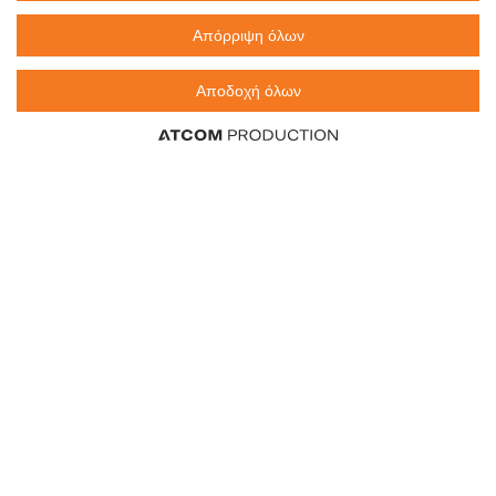
Απόρριψη όλων
FAIRY Power Σπρέι 3σε1
DROLIO Απορρυπαντικό
Λεμόνι Ανταλλακτικό 500ml
Πιάτων Υγρό με άρωμα
Λουλουδιών 500ml
Αποδοχή όλων
4,30 €
8,60 €
1,90 €
0,95 €
/τεμ.
/λίτρο
/λίτρο
/τεμ.
0
0
τεμ.
τεμ.