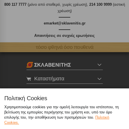
800 117 7777
(μόνο από σταθερό, χωρίς χρέωση),
214 100 9999
(αστική
χρέωση)
emarket@sklavenitis.gr
Απαντήσεις σε συχνές ερωτήσεις
τόσο φθηνά όσο πουθενά
Καταστήματα
eMarket
Πολιτική Cookies
Χρησιμοποιούμε cookies για την ομαλή λειτουργία του ιστότοπου, τη
800 117 7777
(μόνο από σταθερό, χωρίς χρέωση)
,
βελτίωση της εμπειρίας περιήγησης του χρήστη και, υπό τον όρο
214 100 9999
(αστική χρέωση)
επιλογής του, την αποθήκευση των προτιμήσεών του.
Πολιτική
Cookies.
info@sklavenitis.gr