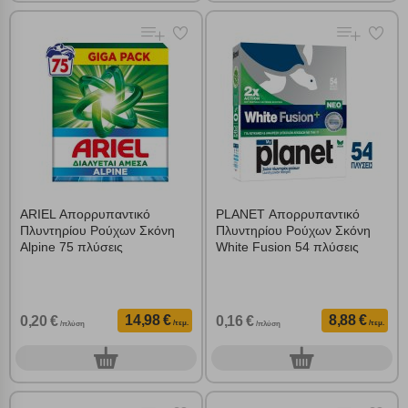
επιλέξετε τις λοιπές κατηγορίες κάνοντας κλικ στο σχετικό κουμπί
επάνω δεξιά, αφού ενημερωθείτε σχετικά. Ωστόσο θα πρέπει να
γνωρίζετε ότι αποκλεισμός ορισμένων κατηγοριών αρχείων cookies,
μπορεί να επηρεάσει την εμπειρία της περιήγησής σας ή/και της
χρήσης των υπηρεσιών μας.
Δείτε περισσότερα
Λειτουργικά cookies
Cookies στόχευσης
ARIEL Απορρυπαντικό
PLANET Απορρυπαντικό
Πλυντηρίου Ρούχων Σκόνη
Πλυντηρίου Ρούχων Σκόνη
Cookies απόδοσης
Alpine 75 πλύσεις
White Fusion 54 πλύσεις
Απολύτως απαραίτητα cookies
Πάντα Ενεργό
14,98 €
8,88 €
0,20 €
0,16 €
/τεμ.
/τεμ.
/πλύση
/πλύση
Αποθήκευση ρυθμίσεων
0
0
τεμ.
τεμ.
Απόρριψη όλων