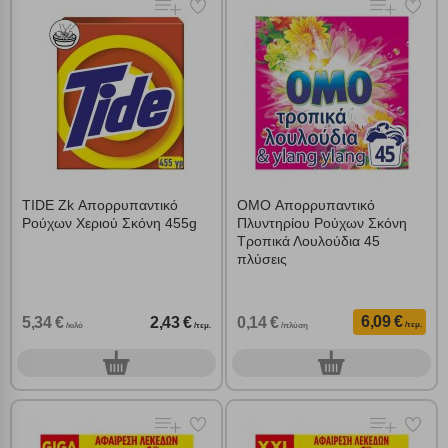
Αποδοχή όλων
TIDE Ζk Απορρυπαντικό
OMO Απορρυπαντικό
Ρούχων Χεριού Σκόνη 455g
Πλυντηρίου Ρούχων Σκόνη
Τροπικά Λουλούδια 45
πλύσεις
6,09 €
5,34 €
2,43 €
0,14 €
/τεμ.
/κιλό
/τεμ.
/πλύση
0
0
τεμ.
τεμ.