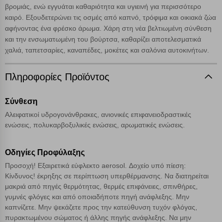
βρομιάς, ενώ εγγυάται καθαριότητα και υγιεινή για περισσότερο
επιλέξετε τις λοιπές κατηγορίες κάνοντας κλικ στο σχετικό κουμπί
καιρό. Εξουδετερώνει τις οσμές από καπνό, τρόφιμα και οικιακά ζώα
επάνω δεξιά, αφού ενημερωθείτε σχετικά. Ωστόσο θα πρέπει να
γνωρίζετε ότι αποκλεισμός ορισμένων κατηγοριών αρχείων cookies,
αφήνοντας ένα φρέσκο άρωμα. Χάρη στη νέα βελτιωμένη σύνθεση
μπορεί να επηρεάσει την εμπειρία της περιήγησής σας ή/και της
και την ενσωματωμένη του βούρτσα, καθαρίζει αποτελεσματικά
χρήσης των υπηρεσιών μας.
Δείτε περισσότερα
χαλιά, ταπετσαρίες, καναπέδες, μοκέτες και σαλόνια αυτοκινήτων.
Λειτουργικά cookies
Πληροφορίες Προϊόντος
Σύνθεση
Cookies στόχευσης
Αλειφατικοί υδρογονάνθρακες, ανιονικές επιφανειοδραστικές
ενώσεις, πολυκαρβοξυλικές ενώσεις, αρωματικές ενώσεις.
Cookies απόδοσης
Οδηγίες Προφύλαξης
Απολύτως απαραίτητα cookies
Πάντα Ενεργό
Προσοχή! Εξαιρετικά εύφλεκτο aerosol. Δοχείο υπό πίεση:
Κίνδυνος! έκρηξης σε περίπτωση υπερθέρμανσης. Να διατηρείται
μακριά από πηγές θερμότητας, θερμές επιφάνειες, σπινθήρες,
Αποθήκευση ρυθμίσεων
γυμνές φλόγες και από οποιαδήποτε πηγή ανάφλεξης. Μην
καπνίζετε. Μην ψεκάζετε προς την κατεύθυνση τυχόν φλόγας,
Απόρριψη όλων
πυρακτωμένου σώματος ή άλλης πηγής ανάφλεξης. Να μην