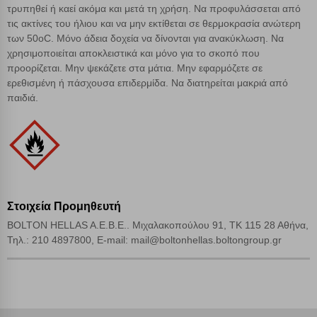
τρυπηθεί ή καεί ακόμα και μετά τη χρήση. Να προφυλάσσεται από
τις ακτίνες του ήλιου και να μην εκτίθεται σε θερμοκρασία ανώτερη
Αποδοχή όλων
των 50oC. Μόνο άδεια δοχεία να δίνονται για ανακύκλωση. Να
χρησιμοποιείται αποκλειστικά και μόνο για το σκοπό που
προορίζεται. Μην ψεκάζετε στα μάτια. Μην εφαρμόζετε σε
ερεθισμένη ή πάσχουσα επιδερμίδα. Να διατηρείται μακριά από
παιδιά.
Στοιχεία Προμηθευτή
BOLTON HELLAS A.E.B.E.. Μιχαλακοπούλου 91, ΤΚ 115 28 Αθήνα,
Τηλ.: 210 4897800, E-mail: mail@boltonhellas.boltongroup.gr