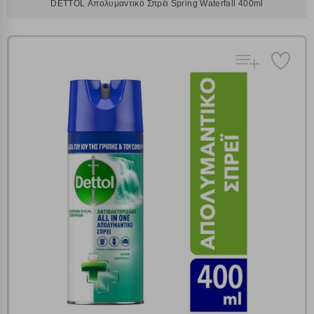
DETTOL Απολυμαντικό Σπρέι Spring Waterfall 400ml