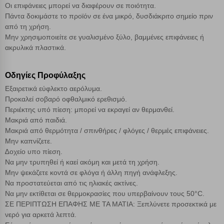
Οι επιφάνειες μπορεί να διαφέρουν σε ποιότητα.
Πάντα δοκιμάστε το προϊόν σε ένα μικρό, δυσδιάκριτο σημείο πριν
Cookies στόχευσης
από τη χρήση.
Μην χρησιμοποιείτε σε γυαλισμένο ξύλο, βαμμένες επιφάνειες ή
ακρυλικά πλαστικά.
Cookies απόδοσης
Οδηγίες Προφύλαξης
Απολύτως απαραίτητα cookies
Πάντα Ενεργό
Eξαιρετικά εύφλεκτο αερόλυμα.
Προκαλεί σοβαρό οφθαλμικό ερεθισμό.
Περιέκτης υπό πίεση: μπορεί να εκραγεί αν θερμανθεί.
Αποθήκευση ρυθμίσεων
Μακριά από παιδιά.
Μακριά από θερμότητα / σπινθήρες / φλόγες / θερμές επιφάνειες.
Απόρριψη όλων
Μην καπνίζετε.
∆οχείο υπο πίεση.
Αποδοχή όλων
Να μην τρυπηθεί ή καεί ακόμη και μετά τη χρήση.
Μην ψεκάζετε κοντά σε φλόγα ή άλλη πηγή ανάφλεξης.
Να προστατεύεται από τις ηλιακές ακτίνες.
Να μην εκτίθεται σε θερμοκρασίες που υπερβαίνουν τους 50°C.
ΣΕ ΠΕΡΙΠΤΩΣΗ ΕΠΑΦΗΣ ΜΕ ΤΑ ΜΑΤΙΑ: Ξεπλύνετε προσεκτικά με
νερό για αρκετά λεπτά.