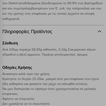
εμφανιστούν αποτελέσματα από όλες τις Κατηγορίες και
του Dettol αποδεδειγμένα εξουδετερώνει το 99,9% των βακτηριδίων
για κάθε προϊόν.
και ιών συμπεριλαμβανομένων των E. coli, της σαλμονέλας και του
Ενημέρωση
ιού της γρίπης στις επιφάνειες με τις οποίες έρχεστε σε επαφή
καθημερινά.
Κατά την απλή περιήγηση ή/και χρήση του ιστότοπου συλλέγουμε
αυτόματα δεδομένα σύνδεσης και πληροφορίες σχετικές με την
περιήγησή σας, οι οποίες είναι μη εξατομικευμένες και σπάνια
Πληροφορίες Προϊόντος
περιέχουν προσωποποιημένα χαρακτηριστικά που υποδεικνύουν την
ταυτότητά σας. Τα cookies είναι μικρά αρχεία κειμένου τα οποία,
Σύνθεση
μέσω του προγράμματος περιήγησης εγκαθίστανται στον υπολογιστή
Αναζήτηση
ή την ηλεκτρονική συσκευή σας, προσθέτοντας λειτουργικότητα στην
Ανά 100γρ περιέχει 58,00g αιθανόλη, 0,10g Σακχαρινικό αλκυλ-
ιστοσελίδα και βελτιώνοντας την εμπειρία περιήγησης ή, εφ΄ όσον το
οδιμεθυλ-ο-βενζ-αμμώνιο. Περιέχει απολυμαντικό, άρωμα.
επιλέξετε, απομνημονεύοντας τις προτιμήσεις σας. Η κατηγορία των
απολύτως απαραίτητων cookies για την ομαλή λειτουργία του
ιστότοπου είναι η μόνη ενεργοποιημένη. Έχετε τη δυνατότητα να
Οδηγίες Χρήσης
επιλέξετε τις λοιπές κατηγορίες κάνοντας κλικ στο σχετικό κουμπί
Ανακίνησε καλά πριν την χρήση.
επάνω δεξιά, αφού ενημερωθείτε σχετικά. Ωστόσο θα πρέπει να
Κράτηστε το δοχείο 15-20εκ. μακριά από μια επιφάνεια που έχετε
γνωρίζετε ότι αποκλεισμός ορισμένων κατηγοριών αρχείων cookies,
ήδη καθαρίσει και ψεκάστε την μέχρι να καλυφθεί εντελώς.
μπορεί να επηρεάσει την εμπειρία της περιήγησής σας ή/και της
Να μην διαπερνάει το ύφασμα όταν χρησιμοποιείται σε μαλακές
χρήσης των υπηρεσιών μας.
Δείτε περισσότερα
επιφάνειες.
Αφήστε να στεγνώσει.
Λειτουργικά cookies
Δεν χρειάζεται να το σκουπίσετε.