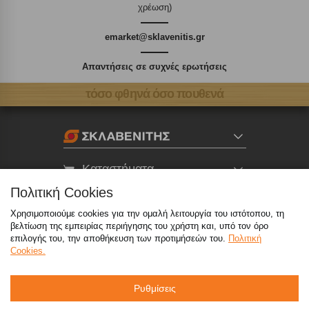
χρέωση)
emarket@sklavenitis.gr
Απαντήσεις σε συχνές ερωτήσεις
τόσο φθηνά όσο πουθενά
Καταστήματα
Πολιτική Cookies
eMarket
Χρησιμοποιούμε cookies για την ομαλή λειτουργία του ιστότοπου, τη
βελτίωση της εμπειρίας περιήγησης του χρήστη και, υπό τον όρο
επιλογής του, την αποθήκευση των προτιμήσεών του.
Πολιτική
800 117 7777
(μόνο από σταθερό, χωρίς χρέωση)
,
Cookies.
214 100 9999
(αστική χρέωση)
Ρυθμίσεις
info@sklavenitis.gr