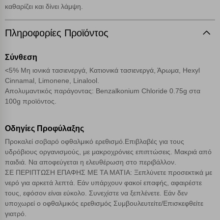
επάνω δεξιά, αφού ενημερωθείτε σχετικά. Ωστόσο θα πρέπει να
καθαρίζει και δίνει λάμψη.
γνωρίζετε ότι αποκλεισμός ορισμένων κατηγοριών αρχείων cookies,
μπορεί να επηρεάσει την εμπειρία της περιήγησής σας ή/και της
χρήσης των υπηρεσιών μας.
Δείτε περισσότερα
Πληροφορίες Προϊόντος
Λειτουργικά cookies
Σύνθεση
<5% Μη ιονικά τασιενεργά, Κατιονικά τασιενεργά, Άρωμα, Hexyl
Cinnamal, Limonene, Linalool.
Cookies στόχευσης
Απολυμαντικός παράγοντας: Benzalkonium Chloride 0.75g στα
100g προϊόντος.
Cookies απόδοσης
Οδηγίες Προφύλαξης
Προκαλεί σοβαρό οφθαλμικό ερεθισμό.Επιβλαβές για τους
Απολύτως απαραίτητα cookies
Πάντα Ενεργό
υδρόβιους οργανισμούς, με μακροχρόνιες επιπτώσεις. Μακριά από
παιδιά. Να αποφεύγεται η ελευθέρωση στο περιβάλλον.
ΣΕ ΠΕΡΙΠΤΩΣΗ ΕΠΑΦΗΣ ΜΕ ΤΑ ΜΑΤΙΑ: Ξεπλύνετε προσεκτικά με
Αποθήκευση ρυθμίσεων
νερό για αρκετά λεπτά. Εάν υπάρχουν φακοί επαφής, αφαιρέστε
τους, εφόσον είναι εύκολο. Συνεχίστε να ξεπλένετε. Εάν δεν
Απόρριψη όλων
υποχωρεί ο οφθαλμικός ερεθισμός Συμβουλευτείτε/Επισκεφθείτε
γιατρό.