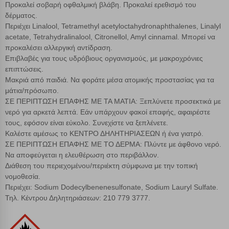
Προκαλεί σοβαρή οφθαλμική βλάβη. Προκαλεί ερεθισμό του
δέρματος.
Περιέχει Linalool, Tetramethyl acetyloctahydronaphthalenes, Linalyl
Αποθήκευση ρυθμίσεων
acetate, Tetrahydralinalool, Citronellol, Amyl cinnamal. Μπορεί να
προκαλέσει αλλεργική αντίδραση.
Απόρριψη όλων
Επιβλαβές για τους υδρόβιους οργανισμούς, με μακροχρόνιες
επιπτώσεις.
Μακριά από παιδιά. Να φοράτε μέσα ατομικής προστασίας για τα
Αποδοχή όλων
μάτια/πρόσωπο.
ΣΕ ΠΕΡΙΠΤΩΣΗ ΕΠΑΦΗΣ ΜΕ ΤΑ ΜΑΤΙΑ: Ξεπλύνετε προσεκτικά με
νερό για αρκετά λεπτά. Εάν υπάρχουν φακοί επαφής, αφαιρέστε
τους, εφόσον είναι εύκολο. Συνεχίστε να ξεπλένετε.
Καλέστε αμέσως το ΚΕΝΤΡΟ ΔΗΛΗΤΗΡΙΑΣΕΩΝ ή ένα γιατρό.
ΣΕ ΠΕΡΙΠΤΩΣΗ ΕΠΑΦΗΣ ΜΕ ΤΟ ΔΕΡΜΑ: Πλύντε με άφθονο νερό.
Να αποφεύγεται η ελευθέρωση στο περιβάλλον.
Διάθεση του περιεχομένου/περιέκτη σύμφωνα με την τοπική
νομοθεσία.
Περιέχει: Sodium Dodecylbenenesulfonate, Sodium Lauryl Sulfate.
Τηλ. Κέντρου Δηλητηριάσεων: 210 779 3777.