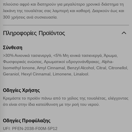
ταυτότητά σας. Τα cookies είναι μικρά αρχεία κειμένου τα οποία,
πλούσιο αφρό και διατηρούν για μεγαλύτερο χρονικό διάστημα τη
μέσω του προγράμματος περιήγησης εγκαθίστανται στον υπολογιστή
λεκάνη της τουαλέτας σας λαμπερή και καθαρή. Διαρκούν έως και
Αναζήτηση
ή την ηλεκτρονική συσκευή σας, προσθέτοντας λειτουργικότητα στην
300 χρήσεις ανά συσκευασία.
ιστοσελίδα και βελτιώνοντας την εμπειρία περιήγησης ή, εφ΄ όσον το
επιλέξετε, απομνημονεύοντας τις προτιμήσεις σας. Η κατηγορία των
απολύτως απαραίτητων cookies για την ομαλή λειτουργία του
Πληροφορίες Προϊόντος
ιστότοπου είναι η μόνη ενεργοποιημένη. Έχετε τη δυνατότητα να
επιλέξετε τις λοιπές κατηγορίες κάνοντας κλικ στο σχετικό κουμπί
Σύνθεση
επάνω δεξιά, αφού ενημερωθείτε σχετικά. Ωστόσο θα πρέπει να
γνωρίζετε ότι αποκλεισμός ορισμένων κατηγοριών αρχείων cookies,
>30% Ανιονικά τασιενεργά, <5% Μη ιονικά τασιενεργά, Άρωμα,
μπορεί να επηρεάσει την εμπειρία της περιήγησής σας ή/και της
Φωσφορικές ενώσεις, Αρωματικοί υδρογονάνθρακες, Alpha-
χρήσης των υπηρεσιών μας.
Δείτε περισσότερα
Isomethyl lonone, Amyl Cinnamal, Benzyl Alcohol, Citral, Citronellol,
Geraniol, Hexyl Cinnamal, Limonene, Linalool.
Λειτουργικά cookies
Οδηγίες Χρήσης
Cookies στόχευσης
Κρεμάστε το προϊόν πάνω από το χείλος της τουαλέτας, ελέγχοντας
ότι είναι στην ίδια κατεύθυνση με την ροή του νερού.
Cookies απόδοσης
Οδηγίες Προφύλαξης
UFI: PFEN-2038-F00M-5P12
Απολύτως απαραίτητα cookies
Πάντα Ενεργό