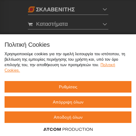
Καταστήματα
eMarket
Πολιτική Cookies
Χρησιμοποιούμε cookies για την ομαλή λειτουργία του ιστότοπου, τη
800 117 7777
(μόνο από σταθερό, χωρίς χρέωση)
,
βελτίωση της εμπειρίας περιήγησης του χρήστη και, υπό τον όρο
214 100 9999
(αστική χρέωση)
επιλογής του, την αποθήκευση των προτιμήσεών του.
Πολιτική
Cookies.
info@sklavenitis.gr
Ρυθμίσεις
©2026
Όροι Χρήσης
Πολιτική Απορρήτου
Πολιτική Cookies
CCTV
Sitemap
Απόρριψη όλων
Αποδοχή όλων