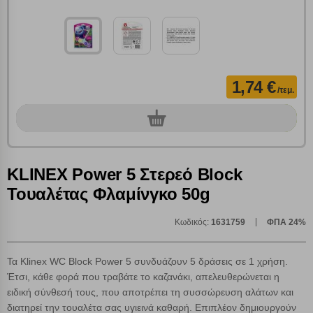
1,74 €
/τεμ.
0
τεμ.
Πολλαπλή αναζήτηση
Χρησιμοποιήστε τη για πιο γρήγορη αναζήτηση
προϊόντων.
KLINEX Power 5 Στερεό Block
Γράψτε τα προϊόντα που επιθυμείτε, με κόμμα ανάμεσά
Τουαλέτας Φλαμίνγκο 50g
τους, και κάντε κλικ στο κουμπί "Αναζήτηση". Θα
Ρυθμίσεις Cookies
εμφανιστούν αποτελέσματα από όλες τις Κατηγορίες και
για κάθε προϊόν.
Κωδικός:
1631759
ΦΠΑ 24%
Ενημέρωση
Τα Klinex WC Block Power 5 συνδυάζουν 5 δράσεις σε 1 χρήση.
Κατά την απλή περιήγηση ή/και χρήση του ιστότοπου συλλέγουμε
Έτσι, κάθε φορά που τραβάτε το καζανάκι, απελευθερώνεται η
αυτόματα δεδομένα σύνδεσης και πληροφορίες σχετικές με την
ειδική σύνθεσή τους, που αποτρέπει τη συσσώρευση αλάτων και
περιήγησή σας, οι οποίες είναι μη εξατομικευμένες και σπάνια
περιέχουν προσωποποιημένα χαρακτηριστικά που υποδεικνύουν την
διατηρεί την τουαλέτα σας υγιεινά καθαρή. Επιπλέον δημιουργούν