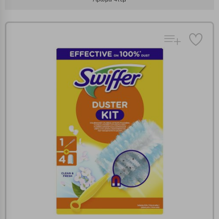
Πολλαπλή αναζήτηση
Χρησιμοποιήστε τη για πιο γρήγορη αναζήτηση
προϊόντων.
Γράψτε τα προϊόντα που επιθυμείτε, με κόμμα ανάμεσά
τους, και κάντε κλικ στο κουμπί "Αναζήτηση". Θα
Ρυθμίσεις Cookies
εμφανιστούν αποτελέσματα από όλες τις Κατηγορίες και
για κάθε προϊόν.
Ενημέρωση
Κατά την απλή περιήγηση ή/και χρήση του ιστότοπου συλλέγουμε