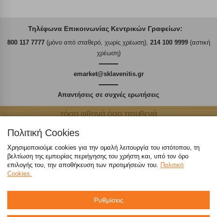
Τηλέφωνα Επικοινωνίας Κεντρικών Γραφείων:
800 117 7777
(μόνο από σταθερό, χωρίς χρέωση),
214 100 9999
(αστική
χρέωση)
emarket@sklavenitis.gr
Απαντήσεις σε συχνές ερωτήσεις
τόσο φθηνά όσο πουθενά
Πολιτική Cookies
Χρησιμοποιούμε cookies για την ομαλή λειτουργία του ιστότοπου, τη
βελτίωση της εμπειρίας περιήγησης του χρήστη και, υπό τον όρο
επιλογής του, την αποθήκευση των προτιμήσεών του.
Πολιτική
Καταστήματα
Cookies.
eMarket
Ρυθμίσεις