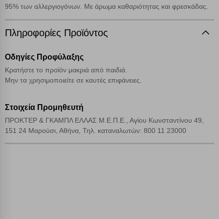
Cookies απόδοσης
95% των αλλεργιογόνων. Με άρωμα καθαριότητας και φρεσκάδας.
Απολύτως απαραίτητα cookies
Πληροφορίες Προϊόντος
Πάντα Ενεργό
Οδηγίες Προφύλαξης
Αποθήκευση ρυθμίσεων
Κρατήστε το προϊόν μακριά από παιδιά.
Μην τα χρησιμοποιείτε σε καυτές επιφάνειες.
Απόρριψη όλων
Στοιχεία Προμηθευτή
Αποδοχή όλων
ΠΡΟΚΤΕΡ & ΓΚΑΜΠΛ ΕΛΛΑΣ Μ.Ε.Π.Ε., Αγίου Κωνσταντίνου 49,
151 24 Μαρούσι, Αθήνα, Τηλ. καταναλωτών: 800 11 23000