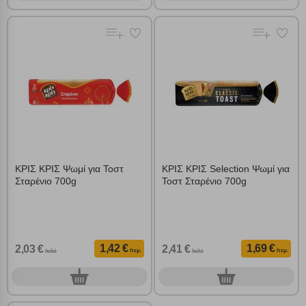
απολύτως απαραίτητων cookies για την ομαλή λειτουργία του
ιστότοπου είναι η μόνη ενεργοποιημένη. Έχετε τη δυνατότητα να
επιλέξετε τις λοιπές κατηγορίες κάνοντας κλικ στο σχετικό κουμπί
επάνω δεξιά, αφού ενημερωθείτε σχετικά. Ωστόσο θα πρέπει να
γνωρίζετε ότι αποκλεισμός ορισμένων κατηγοριών αρχείων cookies,
μπορεί να επηρεάσει την εμπειρία της περιήγησής σας ή/και της
χρήσης των υπηρεσιών μας.
Δείτε περισσότερα
Λειτουργικά cookies
Cookies στόχευσης
ΚΡΙΣ ΚΡΙΣ Ψωμί για Τοστ
ΚΡΙΣ ΚΡΙΣ Selection Ψωμί για
Σταρένιο 700g
Τοστ Σταρένιο 700g
Cookies απόδοσης
Απολύτως απαραίτητα cookies
Πάντα Ενεργό
1,42 €
1,69 €
2,03 €
2,41 €
/τεμ.
/τεμ.
/κιλό
/κιλό
0
0
τεμ.
τεμ.
Αποθήκευση ρυθμίσεων