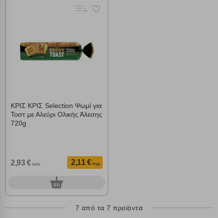
Απόρριψη όλων
Αποδοχή όλων
ΚΡΙΣ ΚΡΙΣ Selection Ψωμί για
Τοστ με Αλεύρι Ολικής Άλεσης
720g
2,11 €
2,93 €
/τεμ.
/κιλό
0
τεμ.
7 από τα 7 προϊόντα