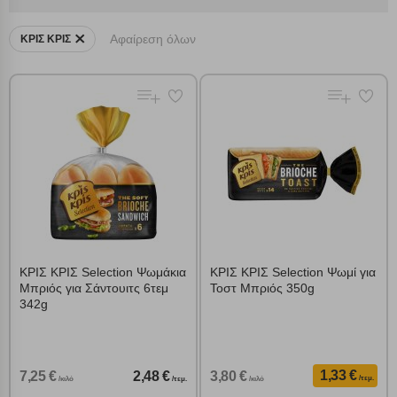
Αφαίρεση όλων
ΚΡΙΣ ΚΡΙΣ
ΚΡΙΣ ΚΡΙΣ Selection Ψωμάκια
ΚΡΙΣ ΚΡΙΣ Selection Ψωμί για
Μπριός για Σάντουιτς 6τεμ
Τοστ Μπριός 350g
342g
1,33 €
7,25 €
2,48 €
3,80 €
/τεμ.
/κιλό
/τεμ.
/κιλό