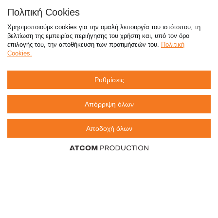
Απαντήσεις σε συχνές ερωτήσεις
Πολιτική Cookies
τόσο φθηνά όσο πουθενά
Χρησιμοποιούμε cookies για την ομαλή λειτουργία του ιστότοπου, τη
βελτίωση της εμπειρίας περιήγησης του χρήστη και, υπό τον όρο
επιλογής του, την αποθήκευση των προτιμήσεών του.
Πολιτική
Cookies.
Καταστήματα
Ρυθμίσεις
eMarket
Απόρριψη όλων
Αποδοχή όλων
800 117 7777
(μόνο από σταθερό, χωρίς χρέωση)
,
214 100 9999
(αστική χρέωση)
info@sklavenitis.gr
©2026
Όροι Χρήσης
Πολιτική Απορρήτου
Πολιτική Cookies
CCTV
Sitemap