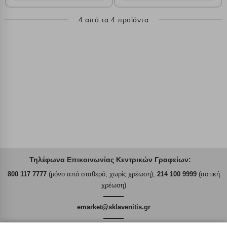
Αποθήκευση ρυθμίσεων
4 από τα 4 προϊόντα
Απόρριψη όλων
Αποδοχή όλων
Τηλέφωνα Επικοινωνίας Κεντρικών Γραφείων:
800 117 7777
(μόνο από σταθερό, χωρίς χρέωση),
214 100 9999
(αστική
χρέωση)
emarket@sklavenitis.gr