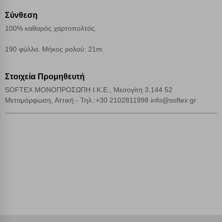
Σύνθεση
Απολύτως απαραίτητα cookies
Πάντα Ενεργό
100% καθαρός χαρτοπολτός.
Αποθήκευση ρυθμίσεων
190 φύλλα. Μήκος ρολού: 21m.
Απόρριψη όλων
Στοιχεία Προμηθευτή
SOFTEX ΜΟΝΟΠΡΟΣΩΠΗ Ι.Κ.Ε., Μεσογίτη 3,144 52
Αποδοχή όλων
Μεταμόρφωση, Αττική - Τηλ.:+30 2102811998 info@softex.gr