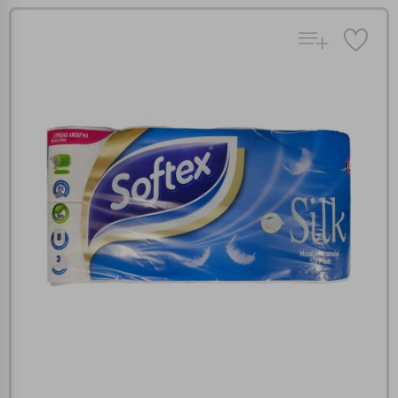
Πολλαπλή αναζήτηση
Χρησιμοποιήστε τη για πιο γρήγορη αναζήτηση
προϊόντων.
Γράψτε τα προϊόντα που επιθυμείτε, με κόμμα ανάμεσά
τους, και κάντε κλικ στο κουμπί "Αναζήτηση". Θα
Ρυθμίσεις Cookies
εμφανιστούν αποτελέσματα από όλες τις Κατηγορίες και
για κάθε προϊόν.
Ενημέρωση
Κατά την απλή περιήγηση ή/και χρήση του ιστότοπου συλλέγουμε
αυτόματα δεδομένα σύνδεσης και πληροφορίες σχετικές με την