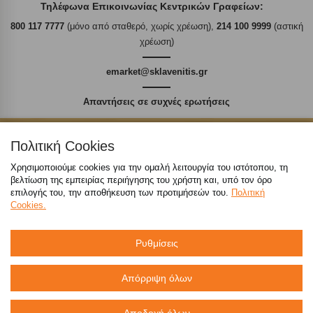
Τηλέφωνα Επικοινωνίας Κεντρικών Γραφείων:
800 117 7777
(μόνο από σταθερό, χωρίς χρέωση),
214 100 9999
(αστική
χρέωση)
emarket@sklavenitis.gr
Απαντήσεις σε συχνές ερωτήσεις
τόσο φθηνά όσο πουθενά
Πολιτική Cookies
Χρησιμοποιούμε cookies για την ομαλή λειτουργία του ιστότοπου, τη
βελτίωση της εμπειρίας περιήγησης του χρήστη και, υπό τον όρο
επιλογής του, την αποθήκευση των προτιμήσεών του.
Πολιτική
Καταστήματα
Cookies.
eMarket
Ρυθμίσεις
Απόρριψη όλων
800 117 7777
(μόνο από σταθερό, χωρίς χρέωση)
,
214 100 9999
(αστική χρέωση)