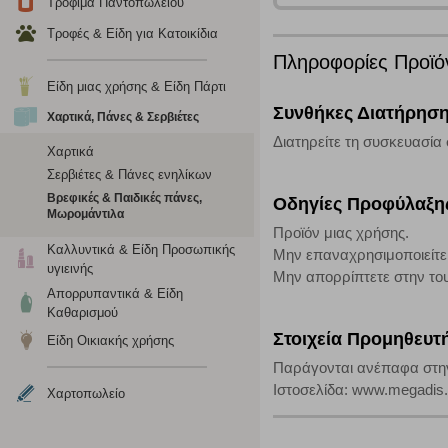
Τρόφιμα Παντοπωλείου
Τροφές & Είδη για Κατοικίδια
Η συγκεκριμένη κατηγορία cookies ρυθμίζεται από συνεργ
για τη δημιουργία ενός προφίλ των ενδιαφερόντων σας κα
Πληροφορίες Προϊό
το πρόγραμμα περιήγησης και τη συσκευή σας. Αν δεν επιλ
Είδη μιας χρήσης & Είδη Πάρτι
Συνθήκες Διατήρησ
Χαρτικά, Πάνες & Σερβιέτες
Cookies απόδοσης
Διατηρείτε τη συσκευασία 
Χαρτικά
Σερβιέτες & Πάνες ενηλίκων
Η συγκεκριμένη κατηγορία cookies μας δίνει τη δυνατότη
να γνωρίζουμε ποιες σελίδες είναι περισσότερο, ή λιγότ
Βρεφικές & Παιδικές πάνες,
Οδηγίες Προφύλαξη
Μωρομάντιλα
τα cookies είναι συγκεντρωτικές και, συνεπώς, ανώνυμες.
Προϊόν μιας χρήσης.
Καλλυντικά & Είδη Προσωπικής
Μην επαναχρησιμοποιείτε
υγιεινής
Απολύτως απαραίτητα cookies
Μην απορρίπτετε στην το
Απορρυπαντικά & Είδη
Η συγκεκριμένη κατηγορία cookies είναι απαραίτητη για 
Καθαρισμού
αποκλείει ή να σας ειδοποιεί σχετικά με αυτά τα cookies
Στοιχεία Προμηθευτ
Είδη Οικιακής χρήσης
Παράγονται ανέπαφα στην 
Ιστοσελίδα: www.megadis.
Χαρτοπωλείο