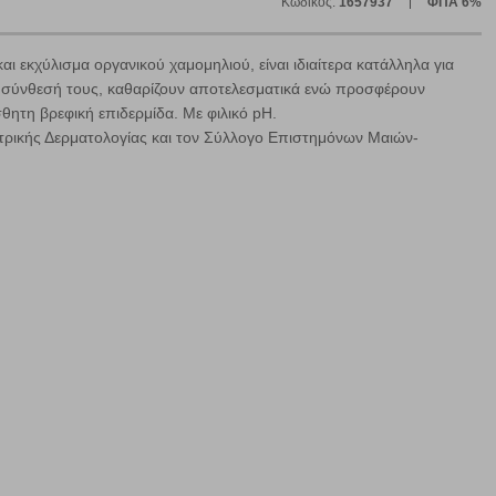
Κωδικός:
1657937
ΦΠΑ 6%
 εκχύλισμα οργανικού χαμομηλιού, είναι ιδιαίτερα κατάλληλα για
ή σύνθεσή τους, καθαρίζουν αποτελεσματικά ενώ προσφέρουν
σθητη βρεφική επιδερμίδα. Με φιλικό pH.
ατρικής Δερματολογίας και τον Σύλλογο Επιστημόνων Μαιών-
ήγησή σας, οι οποίες είναι μη εξατομικευμένες και σπάνια
ία, μέσω του προγράμματος περιήγησης εγκαθίστανται στον
ή, εφ΄ όσον το επιλέξετε, απομνημονεύοντας τις προτιμήσεις
τότητα να επιλέξετε τις λοιπές κατηγορίες κάνοντας κλικ στο
ν cookies, μπορεί να επηρεάσει την εμπειρία της περιήγησής
να ορισθούν από εμάς ή /και από τρίτους παρόχους, των
ειτουργίες ενδέχεται να μην λειτουργούν σωστά.