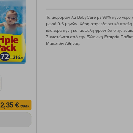
κλικ στο κουμπί "Αναζήτηση". Θα εμφανιστούν αποτελέσματα από
όλες τις Κατηγορίες και για κάθε προϊόν.
 Cookies
Τα μωρομάντιλα BabyCare με 99% αγνό νερό και
μωρά 0-6 μηνών. Χάρη στην εξαιρετικά απαλ
ιδιαίτερα αγνή και ασφαλή φροντίδα στην ευαί
Συνιστώνται από την Ελληνική Εταιρεία Παιδι
Μαιευτών Αθήνας.
γουμε αυτόματα δεδομένα σύνδεσης και πληροφορίες σχετικές με την περι
ουν την ταυτότητά σας. Τα cookies είναι μικρά αρχεία κειμένου τα οπο
ιτουργικότητα στην ιστοσελίδα και βελτιώνοντας την εμπειρία περιήγησης 
Αναζήτηση
ομαλή λειτουργία του ιστότοπου είναι η μόνη ενεργοποιημένη. Έχετε τη δυνα
τόσο θα πρέπει να γνωρίζετε ότι αποκλεισμός ορισμένων κατηγοριών αρχείω
2,35 €
/συσκ.
ων λειτουργιών και εξατομίκευσης, όπως π.χ. ζωντανή συνομιλία. Μπορούν 
την αποδοχή αυτής της κατηγορίας cookies, ορισμένες ή όλες από αυτές τις λ