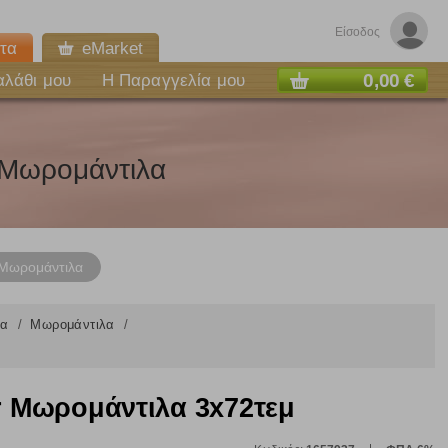
Είσοδος
τα
eMarket
0,00 €
αλάθι μου
Η Παραγγελία μου
, Μωρομάντιλα
Μωρομάντιλα
λα
Μωρομάντιλα
 Μωρομάντιλα 3x72τεμ
ε