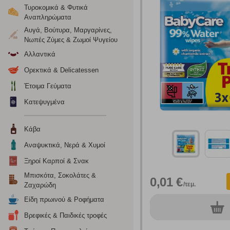
Τυροκομικά & Φυτικά
Αναπληρώματα
Ρυθμίσεις
Αυγά, Βούτυρα, Μαργαρίνες,
Νωπές Ζύμες & Ζωμοί Ψυγείου
Αλλαντικά
Ενημέρωση
Ορεκτικά & Delicatessen
Κατά την απλή περιήγηση ή/και χρήση του ιστότοπου συλλέ
Έτοιμα Γεύματα
περιέχουν προσωποποιημένα χαρακτηριστικά που υποδεικνύ
Κατεψυγμένα
υπολογιστή ή την ηλεκτρονική συσκευή σας, προσθέτοντας λε
σας. Η κατηγορία των απολύτως απαραίτητων cookies για την 
σχετικό κουμπί επάνω δεξιά, αφού ενημερωθείτε σχετικά. Ωσ
Κάβα
σας ή/και της χρήσης των υπηρεσιών μας.
Δείτε περισσότερα
Αναψυκτικά, Νερά & Χυμοί
Ξηροί Καρποί & Σνακ
Λειτουργικά cookies
Μπισκότα, Σοκολάτες &
0,01 €
/τεμ.
Ζαχαρώδη
Τα λειτουργικά cookies επιτρέπουν την παροχή βελτιωμέν
οποίων τις υπηρεσίες έχουμε επιλέξει. Αν δεν επιτρέψετε 
Είδη πρωινού & Ροφήματα
0
συσκ.
Βρεφικές & Παιδικές τροφές
Cookies στόχευσης