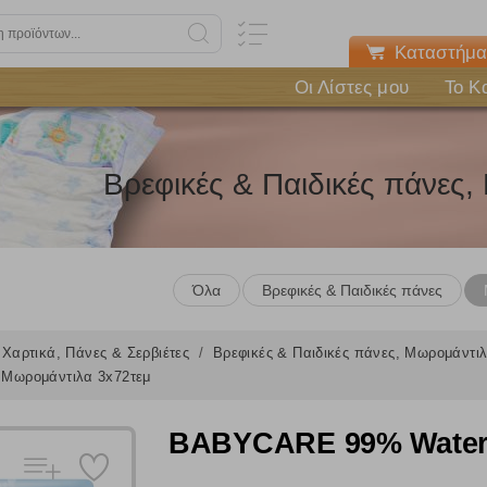
Καταστήμα
Οι Λίστες μου
Το Κ
Βρεφικές & Παιδικές πάνες
Όλα
Βρεφικές & Παιδικές πάνες
Χαρτικά, Πάνες & Σερβιέτες
Βρεφικές & Παιδικές πάνες, Μωρομάντι
Μωρομάντιλα 3x72τεμ
Πολλαπλή αναζήτηση
BABYCARE 99% Water
Χρησιμοποιήστε τη για πιο γρήγορη αναζήτηση προϊόντων.
Γράψτε τα προϊόντα που επιθυμείτε, με κόμμα ανάμεσά τους, και κάντ