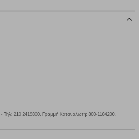
α επιλέξετε, μπορεί να χρησιμοποιηθούν από τους ανωτέρω
στόχευσης λειτουργούν αναγνωρίζοντας με μοναδικό τρόπο
αφημίσεις μας σε διαφορετικούς ιστότοπους.
μπορούμε να βελτιώσουμε την απόδοσή του. Μας βοηθούν
 παραμονής του. Οι πληροφορίες που συλλέγονται από αυτά
ζουμε πότε έχετε επισκεφθεί την τοποθεσία μας.
Πάντα Ενεργό
τα να ρυθμίσετε το πρόγραμμα περιήγησής σας ώστε να
να μη λειτουργούν.
 - Τηλ: 210 2419800, Γραμμή Καταναλωτή: 800-1184200,
πόρριψη όλων
Αποδοχή όλων