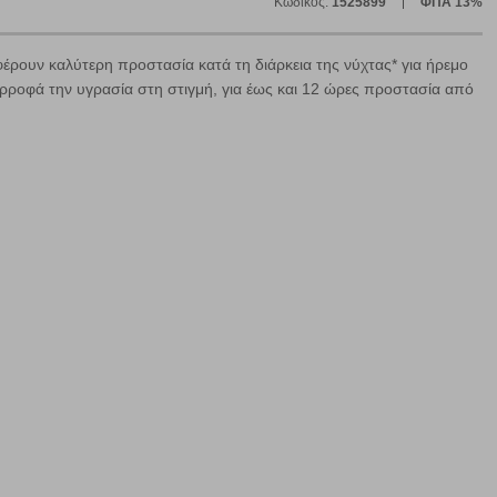
Κωδικός:
1525899
ΦΠΑ 13%
ε
ρουν καλύτερη προστασία κατά τη διάρκεια της νύχτας* για ήρεμο
ροφά την υγρασία στη στιγμή, για έως και 12 ώρες προστασία από
ήγησή σας, οι οποίες είναι μη εξατομικευμένες και σπάνια
ία, μέσω του προγράμματος περιήγησης εγκαθίστανται στον
ή, εφ΄ όσον το επιλέξετε, απομνημονεύοντας τις προτιμήσεις
τότητα να επιλέξετε τις λοιπές κατηγορίες κάνοντας κλικ στο
ν cookies, μπορεί να επηρεάσει την εμπειρία της περιήγησής
να ορισθούν από εμάς ή /και από τρίτους παρόχους, των
ειτουργίες ενδέχεται να μην λειτουργούν σωστά.