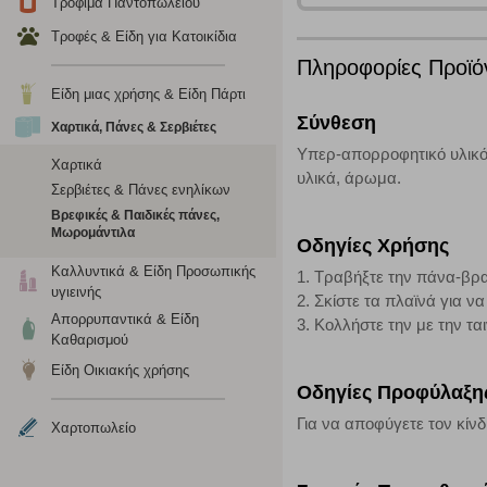
Τρόφιμα Παντοπωλείου
Τροφές & Είδη για Κατοικίδια
Cookies στόχευσης
Πληροφορίες Προϊό
Η συγκεκριμένη κατηγορία cookies ρυθμίζεται από συνεργ
Είδη μιας χρήσης & Είδη Πάρτι
για τη δημιουργία ενός προφίλ των ενδιαφερόντων σας κα
Σύνθεση
Χαρτικά, Πάνες & Σερβιέτες
το πρόγραμμα περιήγησης και τη συσκευή σας. Αν δεν επιλ
Υπερ-απορροφητικό υλικό,
Χαρτικά
υλικά, άρωμα.
Σερβιέτες & Πάνες ενηλίκων
Cookies απόδοσης
Βρεφικές & Παιδικές πάνες,
Μωρομάντιλα
Οδηγίες Χρήσης
Η συγκεκριμένη κατηγορία cookies μας δίνει τη δυνατότη
να γνωρίζουμε ποιες σελίδες είναι περισσότερο, ή λιγότ
Καλλυντικά & Είδη Προσωπικής
1. Τραβήξτε την πάνα-βρα
τα cookies είναι συγκεντρωτικές και, συνεπώς, ανώνυμες.
υγιεινής
2. Σκίστε τα πλαϊνά για να
Απορρυπαντικά & Είδη
3. Κολλήστε την με την τα
Καθαρισμού
Απολύτως απαραίτητα cookies
Είδη Οικιακής χρήσης
Η συγκεκριμένη κατηγορία cookies είναι απαραίτητη για 
Οδηγίες Προφύλαξη
αποκλείει ή να σας ειδοποιεί σχετικά με αυτά τα cookies
Για να αποφύγετε τον κίνδ
Χαρτοπωλείο