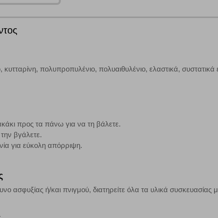
ντος
άτες μας (με αντικείμενο τη διαφήμιση) μέσω του ιστότοπού μας. Εφ’ όσον τ
ι για την εμφάνιση σχετικών διαφημίσεων σε άλλες τοποθεσίες. Τα cookies 
έξετε τη συγκεκριμένη κατηγορία cookies, δεν θα λαμβάνετε στοχευμένες δι
 κυτταρίνη, πολυπροπυλένιο, πολυαιθυλένιο, ελαστικά, συστατικά 
τα να ενημερωνόμαστε για την επισκεψιμότητα του ιστότοπού μας, ώστε να 
ερο δημοφιλείς και να βλέπουμε την αλληλεπίδραση του χρήστη και το χρόνο
κάκι προς τα πάνω για να τη βάλετε.
 Αν δεν επιτρέψετε την αποδοχή αυτής της κατηγορίας cookies, δεν θα γνωρί
 την βγάλετε.
ινία για εύκολη απόρριψη.
τη λειτουργία του ιστότοπου και ενεργοποιημένη. Έχετε ωστόσο τη δυνατότη
ς
, με το ενδεχόμενο σε αυτήν την περίπτωση ορισμένα τμήματα του ιστότοπου 
υνο ασφυξίας ή/και πνιγμού, διατηρείτε όλα τα υλικά συσκευασίας 
Αποθήκευση ρυθμίσεων
Α