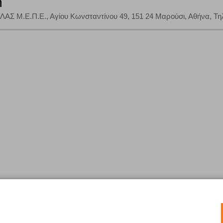
ή
Μ.Ε.Π.Ε., Αγίου Κωνσταντίνου 49, 151 24 Μαρούσι, Αθήνα, Τηλ