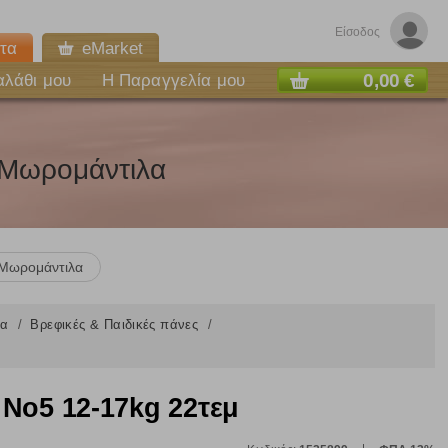
Είσοδος
τα
eMarket
0,00 €
αλάθι μου
Η Παραγγελία μου
, Μωρομάντιλα
Μωρομάντιλα
λα
Βρεφικές & Παιδικές πάνες
Νο5 12-17kg 22τεμ