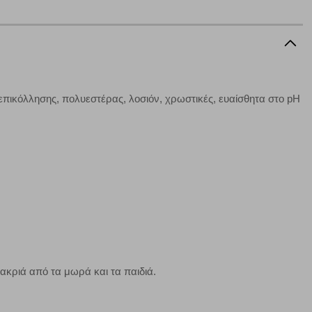
α επιλέξετε, μπορεί να χρησιμοποιηθούν από τους ανωτέρω
στόχευσης λειτουργούν αναγνωρίζοντας με μοναδικό τρόπο
αφημίσεις μας σε διαφορετικούς ιστότοπους.
επικόλλησης, πολυεστέρας, λοσιόν, χρωστικές, ευαίσθητα στο pH
μπορούμε να βελτιώσουμε την απόδοσή του. Μας βοηθούν
 παραμονής του. Οι πληροφορίες που συλλέγονται από αυτά
ζουμε πότε έχετε επισκεφθεί την τοποθεσία μας.
Πάντα Ενεργό
τα να ρυθμίσετε το πρόγραμμα περιήγησής σας ώστε να
να μη λειτουργούν.
μακριά από τα μωρά και τα παιδιά.
πόρριψη όλων
Αποδοχή όλων