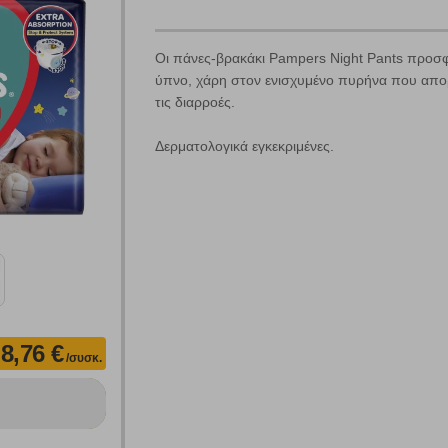
Χρησιμοποιήστε τη για πιο γρήγορη αναζήτηση προϊόντων.
Γράψτε τα προϊόντα που επιθυμείτε, με κόμμα ανάμεσά τους, και κάντ
Οι πάνες-βρακάκι Pampers Night Pants προσφέ
κλικ στο κουμπί "Αναζήτηση". Θα εμφανιστούν αποτελέσματα από
όλες τις Κατηγορίες και για κάθε προϊόν.
ύπνο, χάρη στον ενισχυμένο πυρήνα που απορ
 Cookies
τις διαρροές.
Δερματολογικά εγκεκριμένες.
γουμε αυτόματα δεδομένα σύνδεσης και πληροφορίες σχετικές με την περι
ουν την ταυτότητά σας. Τα cookies είναι μικρά αρχεία κειμένου τα οπο
ιτουργικότητα στην ιστοσελίδα και βελτιώνοντας την εμπειρία περιήγησης 
Αναζήτηση
ομαλή λειτουργία του ιστότοπου είναι η μόνη ενεργοποιημένη. Έχετε τη δυνα
τόσο θα πρέπει να γνωρίζετε ότι αποκλεισμός ορισμένων κατηγοριών αρχείω
8,76 €
/συσκ.
ων λειτουργιών και εξατομίκευσης, όπως π.χ. ζωντανή συνομιλία. Μπορούν 
την αποδοχή αυτής της κατηγορίας cookies, ορισμένες ή όλες από αυτές τις λ