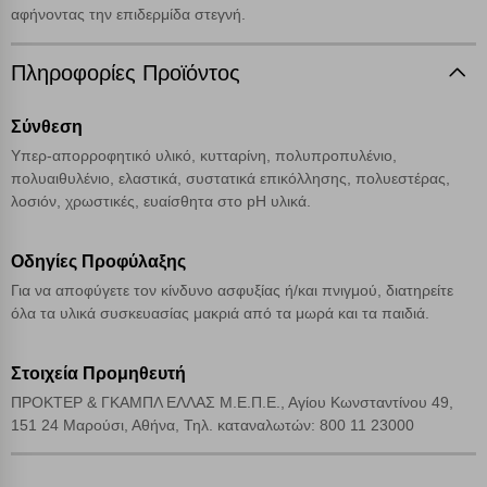
Cookies στόχευσης
αφήνοντας την επιδερμίδα στεγνή.
Πληροφορίες Προϊόντος
Cookies απόδοσης
Σύνθεση
Απολύτως απαραίτητα cookies
Πάντα Ενεργό
Υπερ-απορροφητικό υλικό, κυτταρίνη, πολυπροπυλένιο,
πολυαιθυλένιο, ελαστικά, συστατικά επικόλλησης, πολυεστέρας,
λοσιόν, χρωστικές, ευαίσθητα στο pH υλικά.
Αποθήκευση ρυθμίσεων
Απόρριψη όλων
Οδηγίες Προφύλαξης
Για να αποφύγετε τον κίνδυνο ασφυξίας ή/και πνιγμού, διατηρείτε
όλα τα υλικά συσκευασίας μακριά από τα μωρά και τα παιδιά.
Αποδοχή όλων
Στοιχεία Προμηθευτή
ΠΡΟΚΤΕΡ & ΓΚΑΜΠΛ ΕΛΛΑΣ Μ.Ε.Π.Ε., Αγίου Κωνσταντίνου 49,
151 24 Μαρούσι, Αθήνα, Τηλ. καταναλωτών: 800 11 23000