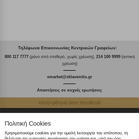
Τηλέφωνα Επικοινωνίας Κεντρικών Γραφείων:
800 117 7777
(μόνο από σταθερό, χωρίς χρέωση),
214 100 9999
(αστική
χρέωση)
emarket@sklavenitis.gr
Απαντήσεις σε συχνές ερωτήσεις
τόσο φθηνά όσο πουθενά
Πολιτική Cookies
Χρησιμοποιούμε cookies για την ομαλή λειτουργία του ιστότοπου, τη
Καταστήματα
βελτίωση της εμπειρίας περιήγησης του χρήστη και, υπό τον όρο