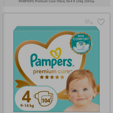
PAMPERS Premium Care Πάνες Νο4 9-14kg 104τεμ
Πολλαπλή αναζήτηση
Χρησιμοποιήστε τη για πιο γρήγορη αναζήτηση
προϊόντων.
Γράψτε τα προϊόντα που επιθυμείτε, με κόμμα ανάμεσά
τους, και κάντε κλικ στο κουμπί "Αναζήτηση". Θα
Ρυθμίσεις Cookies
εμφανιστούν αποτελέσματα από όλες τις Κατηγορίες και
για κάθε προϊόν.