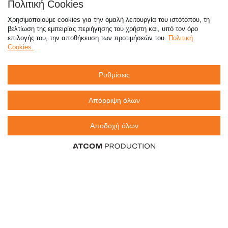
Πολιτική Cookies
τόσο φθηνά όσο πουθενά
Χρησιμοποιούμε cookies για την ομαλή λειτουργία του ιστότοπου, τη
βελτίωση της εμπειρίας περιήγησης του χρήστη και, υπό τον όρο
επιλογής του, την αποθήκευση των προτιμήσεών του.
Πολιτική
Cookies.
Καταστήματα
Ρυθμίσεις
eMarket
Απόρριψη όλων
Αποδοχή όλων
800 117 7777
(μόνο από σταθερό, χωρίς χρέωση)
,
214 100 9999
(αστική χρέωση)
info@sklavenitis.gr
©2026
Όροι Χρήσης
Πολιτική Απορρήτου
Πολιτική Cookies
CCTV
Sitemap