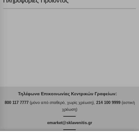
Πληροφορίες Προϊόντος
Απόρριψη όλων
Αποδοχή όλων
Τηλέφωνα Επικοινωνίας Κεντρικών Γραφείων:
800 117 7777
(μόνο από σταθερό, χωρίς χρέωση),
214 100 9999
(αστική
χρέωση)
emarket@sklavenitis.gr
Απαντήσεις σε συχνές ερωτήσεις