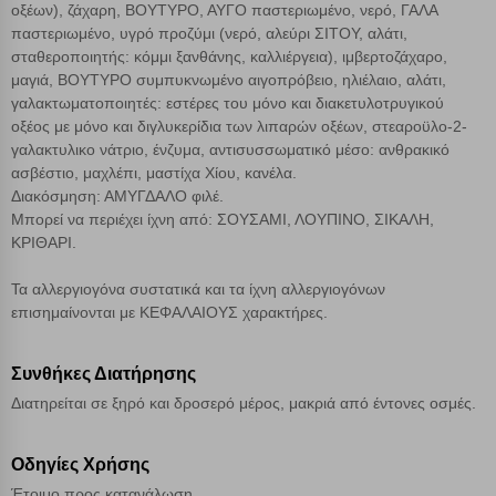
οξέων), ζάχαρη, ΒΟΥΤΥΡΟ, ΑΥΓΟ παστεριωμένο, νερό, ΓΑΛΑ
παστεριωμένο, υγρό προζύμι (νερό, αλεύρι ΣΙΤΟΥ, αλάτι,
σταθεροποιητής: κόμμι ξανθάνης, καλλιέργεια), ιμβερτοζάχαρο,
Αποθήκευση ρυθμίσεων
μαγιά, ΒΟΥΤΥΡΟ συμπυκνωμένο αιγοπρόβειο, ηλιέλαιο, αλάτι,
γαλακτωματοποιητές: εστέρες του μόνο και διακετυλοτρυγικού
Απόρριψη όλων
οξέος με μόνο και διγλυκερίδια των λιπαρών οξέων, στεαροϋλο-2-
γαλακτυλικο νάτριο, ένζυμα, αντισυσσωματικό μέσο: ανθρακικό
Αποδοχή όλων
ασβέστιο, μαχλέπι, μαστίχα Χίου, κανέλα.
Διακόσμηση: ΑΜΥΓΔΑΛΟ φιλέ.
Μπορεί να περιέχει ίχνη από: ΣΟΥΣΑΜΙ, ΛΟΥΠΙΝΟ, ΣΙΚΑΛΗ,
ΚΡΙΘΑΡΙ.
Τα αλλεργιογόνα συστατικά και τα ίχνη αλλεργιογόνων
επισημαίνονται με ΚΕΦΑΛΑΙΟΥΣ χαρακτήρες.
Συνθήκες Διατήρησης
Διατηρείται σε ξηρό και δροσερό μέρος, μακριά από έντονες οσμές.
Οδηγίες Χρήσης
Έτοιμο προς κατανάλωση.