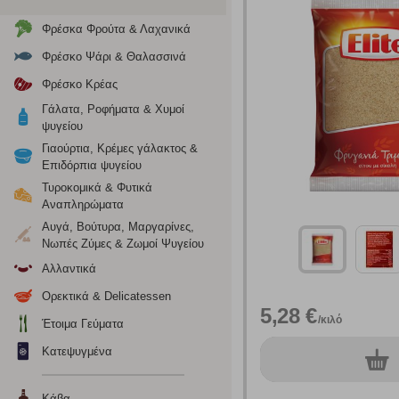
Φρέσκα Φρούτα & Λαχανικά
Φρέσκο Ψάρι & Θαλασσινά
Φρέσκο Κρέας
Γάλατα, Ροφήματα & Χυμοί
ψυγείου
Γιαούρτια, Κρέμες γάλακτος &
Επιδόρπια ψυγείου
Τυροκομικά & Φυτικά
Ρυθμίσεις
Αναπληρώματα
Αυγά, Βούτυρα, Μαργαρίνες,
Νωπές Ζύμες & Ζωμοί Ψυγείου
Ενημέρωση
Αλλαντικά
Ορεκτικά & Delicatessen
5,28 €
Κατά την απλή περιήγηση ή/και χρήση του ιστότοπου συλλέ
/κιλό
Έτοιμα Γεύματα
περιέχουν προσωποποιημένα χαρακτηριστικά που υποδεικνύ
υπολογιστή ή την ηλεκτρονική συσκευή σας, προσθέτοντας λε
Κατεψυγμένα
0
τεμ.
σας. Η κατηγορία των απολύτως απαραίτητων cookies για την 
σχετικό κουμπί επάνω δεξιά, αφού ενημερωθείτε σχετικά. Ωσ
σας ή/και της χρήσης των υπηρεσιών μας.
Δείτε περισσότερα
Κάβα