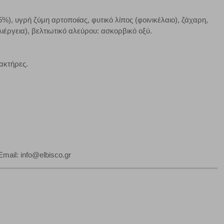
Πάντα Ενεργό
), υγρή ζύμη αρτοποιίας, φυτικό λίπος (φοινικέλαιο), ζάχαρη,
τα να ρυθμίσετε το πρόγραμμα περιήγησής σας ώστε να
έργεια), βελτιωτικό αλεύρου: ασκορβικό οξύ.
να μη λειτουργούν.
ακτήρες.
πόρριψη όλων
Αποδοχή όλων
mail: info@elbisco.gr