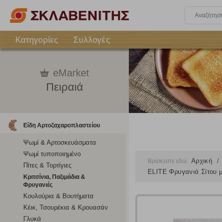
Κατηγορίες
Συλλογές
eMarket
Πειραιά
Είδη Αρτοζαχαροπλαστείου
Ψωμί & Αρτοσκευάσματα
Ψωμί τυποποιημένο
Αρχική
Βρίσκεστε εδώ:
Πίτες & Τορτίγιες
ELITE Φρυγανιά Σίτου μ
Κριτσίνια, Παξιμάδια &
Φρυγανιές
Κουλούρια & Βουτήματα
Κέικ, Τσουρέκια & Κρουασάν
Γλυκά