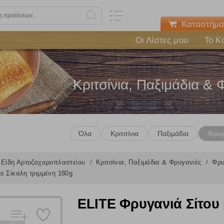
Καταστήμα
Οι Λίστες μου
Το Κ
Κριτσίνια, Παξιμάδια & 
Όλα
Κριτσίνια
Παξιμάδια
Φρυγ
Είδη Αρτοζαχαροπλαστείου
Κριτσίνια, Παξιμάδια & Φρυγανιές
Φρυ
ε Σίκαλη τριμμένη 180g
ELITE Φρυγανιά Σίτου 