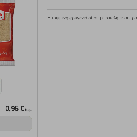
Η τριμμένη φρυγανιά σίτου με σίκαλη είναι πρα
Πολλαπλή αναζήτηση
Χρησιμοποιήστε τη για πιο γρήγορη αναζήτηση προϊόντων.
Γράψτε τα προϊόντα που επιθυμείτε, με κόμμα ανάμεσά τους, και κάντ
κλικ στο κουμπί "Αναζήτηση". Θα εμφανιστούν αποτελέσματα από
όλες τις Κατηγορίες και για κάθε προϊόν.
 Cookies
0,95 €
γουμε αυτόματα δεδομένα σύνδεσης και πληροφορίες σχετικές με την περι
/τεμ.
ουν την ταυτότητά σας. Τα cookies είναι μικρά αρχεία κειμένου τα οπο
ιτουργικότητα στην ιστοσελίδα και βελτιώνοντας την εμπειρία περιήγησης 
Αναζήτηση
ομαλή λειτουργία του ιστότοπου είναι η μόνη ενεργοποιημένη. Έχετε τη δυνα
τόσο θα πρέπει να γνωρίζετε ότι αποκλεισμός ορισμένων κατηγοριών αρχείω