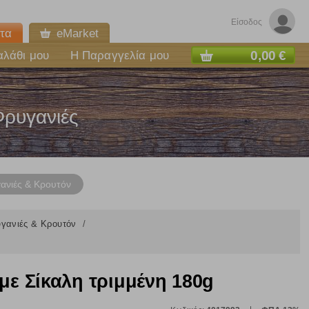
Είσοδος
τα
eMarket
0,00 €
αλάθι μου
Η Παραγγελία μου
Φρυγανιές
ανιές & Κρουτόν
γανιές & Κρουτόν
με Σίκαλη τριμμένη 180g