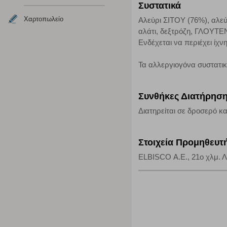
Συστατικά
Απολύτως απαραίτητα cookies
Χαρτοπωλείο
Αλεύρι ΣΙΤΟΥ (76%), αλεύρ
Η συγκεκριμένη κατηγορία cookies είναι απαραίτητη για 
αλάτι, δεξτρόζη, ΓΛΟΥΤΕΝ
αποκλείει ή να σας ειδοποιεί σχετικά με αυτά τα cookies
Ενδέχεται να περιέχει ίχν
Τα αλλεργιογόνα συστατι
Συνθήκες Διατήρησ
Διατηρείται σε δροσερό κα
Στοιχεία Προμηθευτ
ELBISCO Α.Ε., 21ο χλμ. Λε