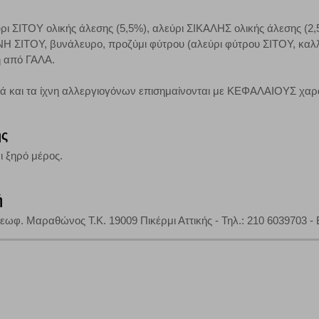
ι ΣΙΤΟΥ ολικής άλεσης (5,5%), αλεύρι ΣΙΚΑΛΗΣ ολικής άλεσης (2,5%
τη λειτουργία του ιστότοπου και ενεργοποιημένη. Έχετε ωστόσο τη δυνατότη
Η ΣΙΤΟΥ, βυνάλευρο, προζύμι φύτρου (αλεύρι φύτρου ΣΙΤΟΥ, καλλι
, με το ενδεχόμενο σε αυτήν την περίπτωση ορισμένα τμήματα του ιστότοπου 
η από ΓΑΛΑ.
κά και τα ίχνη αλλεργιογόνων επισημαίνονται με ΚΕΦΑΛΑΙΟΥΣ χαρ
Αποθήκευση ρυθμίσεων
Α
ης
ι ξηρό μέρος.
ή
ωφ. Μαραθώνος Τ.Κ. 19009 Πικέρμι Αττικής - Τηλ.: 210 6039703 - E