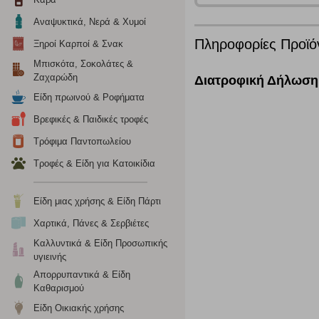
Αναψυκτικά, Νερά & Χυμοί
Πληροφορίες Προϊό
Λειτουργικά cookies
Ξηροί Καρποί & Σνακ
Μπισκότα, Σοκολάτες &
Τα λειτουργικά cookies επιτρέπουν την παροχή βελτιωμέν
Ζαχαρώδη
Διατροφική Δήλωση
οποίων τις υπηρεσίες έχουμε επιλέξει. Αν δεν επιτρέψετε 
Είδη πρωινού & Ροφήματα
Βρεφικές & Παιδικές τροφές
Cookies στόχευσης
Τρόφιμα Παντοπωλείου
Η συγκεκριμένη κατηγορία cookies ρυθμίζεται από συνεργ
Τροφές & Είδη για Κατοικίδια
για τη δημιουργία ενός προφίλ των ενδιαφερόντων σας κα
το πρόγραμμα περιήγησης και τη συσκευή σας. Αν δεν επιλ
Είδη μιας χρήσης & Είδη Πάρτι
Χαρτικά, Πάνες & Σερβιέτες
Cookies απόδοσης
Καλλυντικά & Είδη Προσωπικής
υγιεινής
Η συγκεκριμένη κατηγορία cookies μας δίνει τη δυνατότη
να γνωρίζουμε ποιες σελίδες είναι περισσότερο, ή λιγότ
Απορρυπαντικά & Είδη
τα cookies είναι συγκεντρωτικές και, συνεπώς, ανώνυμες.
Καθαρισμού
Είδη Οικιακής χρήσης