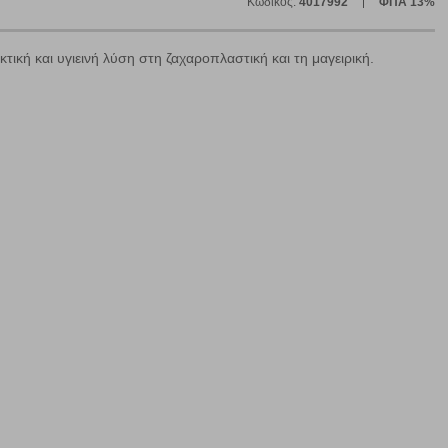
Κωδικός:
4017992
ΦΠΑ 13%
κτική και υγιεινή λύση στη ζαχαροπλαστική και τη μαγειρική.
ε
ήγησή σας, οι οποίες είναι μη εξατομικευμένες και σπάνια
ία, μέσω του προγράμματος περιήγησης εγκαθίστανται στον
ή, εφ΄ όσον το επιλέξετε, απομνημονεύοντας τις προτιμήσεις
τότητα να επιλέξετε τις λοιπές κατηγορίες κάνοντας κλικ στο
ν cookies, μπορεί να επηρεάσει την εμπειρία της περιήγησής