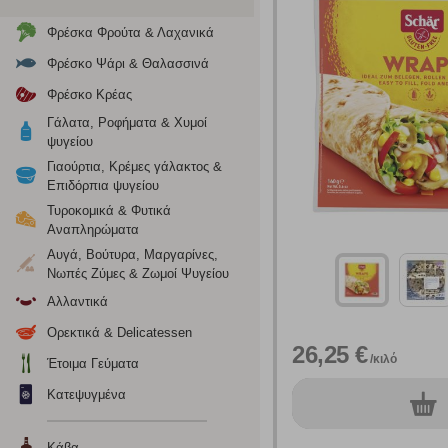
Φρέσκα Φρούτα & Λαχανικά
Φρέσκο Ψάρι & Θαλασσινά
Φρέσκο Κρέας
Γάλατα, Ροφήματα & Χυμοί
ψυγείου
Γιαούρτια, Κρέμες γάλακτος &
Επιδόρπια ψυγείου
Ρυθμίσεις
Τυροκομικά & Φυτικά
Αναπληρώματα
Αυγά, Βούτυρα, Μαργαρίνες,
Νωπές Ζύμες & Ζωμοί Ψυγείου
Ενημέρωση
Αλλαντικά
Κατά την απλή περιήγηση ή/και χρήση του ιστότοπου συλλέ
Ορεκτικά & Delicatessen
περιέχουν προσωποποιημένα χαρακτηριστικά που υποδεικνύ
26,25 €
/κιλό
υπολογιστή ή την ηλεκτρονική συσκευή σας, προσθέτοντας λε
Έτοιμα Γεύματα
σας. Η κατηγορία των απολύτως απαραίτητων cookies για την 
Κατεψυγμένα
σχετικό κουμπί επάνω δεξιά, αφού ενημερωθείτε σχετικά. Ωσ
0
τεμ.
σας ή/και της χρήσης των υπηρεσιών μας.
Δείτε περισσότερα
Κάβα