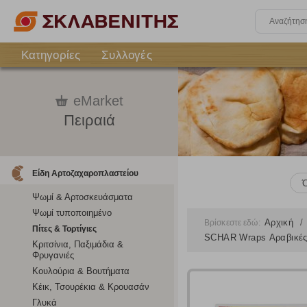
Κατηγορίες
Συλλογές
eMarket
Πειραιά
Είδη Αρτοζαχαροπλαστείου
Ψωμί & Αρτοσκευάσματα
Ψωμί τυποποιημένο
Αρχική
Βρίσκεστε εδώ:
Πίτες & Τορτίγιες
SCHAR Wraps Αραβικές 
Κριτσίνια, Παξιμάδια &
Φρυγανιές
Κουλούρια & Βουτήματα
Κέικ, Τσουρέκια & Κρουασάν
Γλυκά