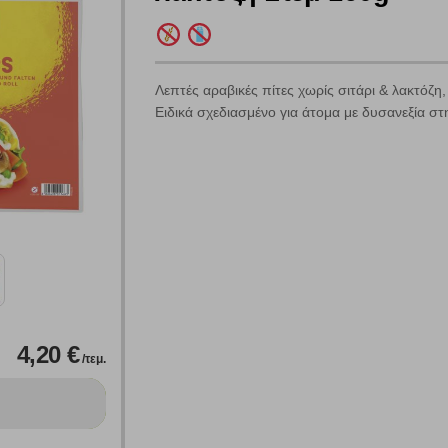
Λεπτές αραβικές πίτες χωρίς σιτάρι & λακτόζη,
Πολλαπλή αναζήτηση
Ειδικά σχεδιασμένο για άτομα με δυσανεξία στ
Χρησιμοποιήστε τη για πιο γρήγορη αναζήτηση προϊόντων.
Γράψτε τα προϊόντα που επιθυμείτε, με κόμμα ανάμεσά τους, και κάντ
κλικ στο κουμπί "Αναζήτηση". Θα εμφανιστούν αποτελέσματα από
όλες τις Κατηγορίες και για κάθε προϊόν.
 Cookies
γουμε αυτόματα δεδομένα σύνδεσης και πληροφορίες σχετικές με την περι
ουν την ταυτότητά σας. Τα cookies είναι μικρά αρχεία κειμένου τα οπο
4,20 €
/τεμ.
ιτουργικότητα στην ιστοσελίδα και βελτιώνοντας την εμπειρία περιήγησης 
Αναζήτηση
ομαλή λειτουργία του ιστότοπου είναι η μόνη ενεργοποιημένη. Έχετε τη δυνα
τόσο θα πρέπει να γνωρίζετε ότι αποκλεισμός ορισμένων κατηγοριών αρχείω