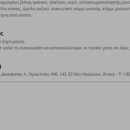
αργαρίνη [λίπος φοίνικα, ηλιέλαιο, νερό, γαλακτωματοποιητής:μονο
τη λειτουργία του ιστότοπου και ενεργοποιημένη. Έχετε ωστόσο τη δυνατότη
εΐνη σόγιας, άμυλο ρυζιού, πυκνωτικό: κόμμι γκουάρ, κόμμι χαρουπι
, με το ενδεχόμενο σε αυτήν την περίπτωση ορισμένα τμήματα του ιστότοπου 
 ίχνη από σινάπι.
Αποθήκευση ρυθμίσεων
Α
ης
ι ξηρό μέρος.
ε καλά τη συσκευασία και καταναλώνουμε το προϊόν μέσα σε λίγες
ή
aboratories Λ. Ηρακλείου 446, 141 22 Νέο Ηράκλειο, Αττική - T: +3