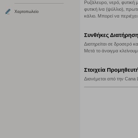
Ρυζάλευρο, νερό, φυτική μ
Η συγκεκριμένη κατηγορία cookies είναι απαραίτητη για 
φυτική ίνα (ψύλλιο), πρωτ
αποκλείει ή να σας ειδοποιεί σχετικά με αυτά τα cookies
Χαρτοπωλείο
κάλιο. Μπορεί να περιέχει
Συνθήκες Διατήρησ
Διατηρείται σε δροσερό κα
Μετά το άνοιγμα κλείνουμ
Στοιχεία Προμηθευτ
Διανέμεται από την Cana L