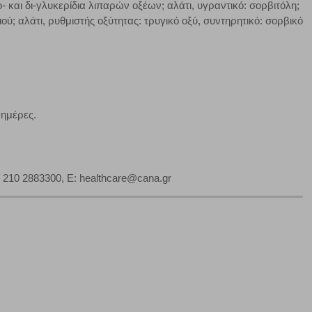
- και δι-γλυκερίδια λιπαρών οξέων; αλάτι, υγραντικό: σορβιτόλη;
τα να ρυθμίσετε το πρόγραμμα περιήγησής σας ώστε να
ού; αλάτι, ρυθμιστής οξύτητας: τρυγικό οξύ, συντηρητικό: σορβικό
να μη λειτουργούν.
πόρριψη όλων
Αποδοχή όλων
 ημέρες.
0 210 2883300, E: healthcare@cana.gr