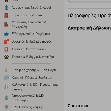
Αναψυκτικά, Νερά & Χυμοί
Λειτουργικά cookies
Πληροφορίες Προϊό
Ξηροί Καρποί & Σνακ
Τα λειτουργικά cookies επιτρέπουν την παροχή βελτιωμέν
Μπισκότα, Σοκολάτες &
οποίων τις υπηρεσίες έχουμε επιλέξει. Αν δεν επιτρέψετε 
Ζαχαρώδη
Διατροφική Δήλωση
Είδη πρωινού & Ροφήματα
Cookies στόχευσης
Βρεφικές & Παιδικές τροφές
Η συγκεκριμένη κατηγορία cookies ρυθμίζεται από συνεργ
Τρόφιμα Παντοπωλείου
για τη δημιουργία ενός προφίλ των ενδιαφερόντων σας κα
Τροφές & Είδη για Κατοικίδια
το πρόγραμμα περιήγησης και τη συσκευή σας. Αν δεν επιλ
Είδη μιας χρήσης & Είδη Πάρτι
Cookies απόδοσης
Χαρτικά, Πάνες & Σερβιέτες
Η συγκεκριμένη κατηγορία cookies μας δίνει τη δυνατότη
Καλλυντικά & Είδη Προσωπικής
να γνωρίζουμε ποιες σελίδες είναι περισσότερο, ή λιγότ
υγιεινής
τα cookies είναι συγκεντρωτικές και, συνεπώς, ανώνυμες.
Απορρυπαντικά & Είδη
Καθαρισμού
Συστατικά
Απολύτως απαραίτητα cookies
Είδη Οικιακής χρήσης