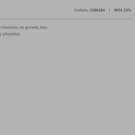
Κωδικός:
1286184
ΦΠΑ 13%
 πλούσιες σε φυτικές ίνες.
η γλουτένη.
ε
ήγησή σας, οι οποίες είναι μη εξατομικευμένες και σπάνια
ία, μέσω του προγράμματος περιήγησης εγκαθίστανται στον
ή, εφ΄ όσον το επιλέξετε, απομνημονεύοντας τις προτιμήσεις
τότητα να επιλέξετε τις λοιπές κατηγορίες κάνοντας κλικ στο
ν cookies, μπορεί να επηρεάσει την εμπειρία της περιήγησής