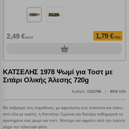
1,79 €
2,49 €
/τεμ.
/κιλό
Πολλαπλή αναζήτηση
0
τεμ.
Χρησιμοποιήστε τη για πιο γρήγορη αναζήτηση
προϊόντων.
Γράψτε τα προϊόντα που επιθυμείτε, με κόμμα ανάμεσά
ΚΑΤΣΕΛΗΣ 1978 Ψωμί για Τοστ με
τους, και κάντε κλικ στο κουμπί "Αναζήτηση". Θα
Ρυθμίσεις Cookies
εμφανιστούν αποτελέσματα από όλες τις Κατηγορίες και
Σιτάρι Ολικής Άλεσης 720g
για κάθε προϊόν.
Ενημέρωση
Κωδικός:
1222798
ΦΠΑ 13%
Κατά την απλή περιήγηση ή/και χρήση του ιστότοπου συλλέγουμε
αυτόματα δεδομένα σύνδεσης και πληροφορίες σχετικές με την
Με σεβασμό στη παράδοση, με αφοσίωση στη ποιότητα και πάνω
περιήγησή σας, οι οποίες είναι μη εξατομικευμένες και σπάνια
από όλα με αγάπη, η Κατσέλης ζυμώνει και διανέμει καθημερινά το
περιέχουν προσωποποιημένα χαρακτηριστικά που υποδεικνύουν την
αγαπημένο σας ψωμί για τοστ. Νόστιμο και αφράτο από την πρώτη
ταυτότητά σας. Τα cookies είναι μικρά αρχεία κειμένου τα οποία,
μέχρι την τελευταία φέτα.
μέσω του προγράμματος περιήγησης εγκαθίστανται στον υπολογιστή