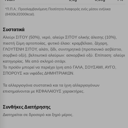
Αποθήκευση ρυθμίσεων
*Π.Π.Α.: Προσλαμβανόμενη Ποσότητα Αναφοράς ενός μέσου ενήλικα
(8400kJ/2000kcal).
Απόρριψη όλων
Συστατικά
Αλεύρι ΣΙΤΟΥ (50%), νερό, αλεύρι ΣΙΤΟΥ ολικής άλεσης (10%),
Αποδοχή όλων
πιεστή ζύμη αρτοποιίας, φυτικό έλαιο: κραμβέλαιο, ζάχαρη,
ΓΛΟΥΤΕΝΗ ΣΙΤΟΥ, αλάτι, ξίδι, συντηρητικά (προπιονικό ασβέστιο,
σορβικό οξύ), βελτιωτικό αλεύρων: ασκορβικό οξύ. Επίπαση: αλεύρι
κατηγορίας. Με από σκληρό σιτάρι.
Το προϊόν μπορεί να περιέχει ίχνη από ΓΑΛΑ, ΣΟΥΣΑΜΙ, ΑΥΓΟ,
ΣΠΟΡΟΥΣ και νιφάδες ΔΗΜΗΤΡΙΑΚΩΝ.
Τα αλλεργιογόνα συστατικά και τα ίχνη αλλεργιογόνων
επισημαίνονται με ΚΕΦΑΛΑΙΟΥΣ χαρακτήρες.
Συνθήκες Διατήρησης
Διατηρείται σε δροσερό και ξηρό μέρος.