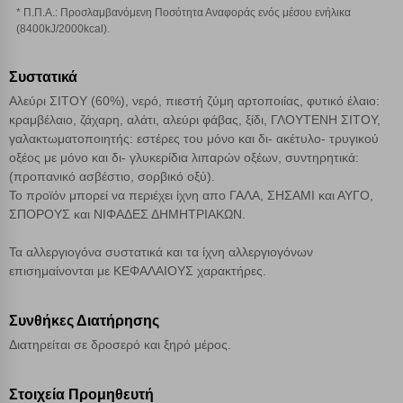
* Π.Π.Α.: Προσλαμβανόμενη Ποσότητα Αναφοράς ενός μέσου ενήλικα
Αποθήκευση ρυθμίσεων
(8400kJ/2000kcal).
Απόρριψη όλων
Συστατικά
Αλεύρι ΣΙΤΟΥ (60%), νερό, πιεστή ζύμη αρτοποιίας, φυτικό έλαιο:
Αποδοχή όλων
κραμβέλαιο, ζάχαρη, αλάτι, αλεύρι φάβας, ξίδι, ΓΛΟΥΤΕΝΗ ΣΙΤΟΥ,
γαλακτωματοποιητής: εστέρες του μόνο και δι- ακέτυλο- τρυγικού
οξέος με μόνο και δι- γλυκερίδια λιπαρών οξέων, συντηρητικά:
(προπανικό ασβέστιο, σορβικό οξύ).
Το προϊόν μπορεί να περιέχει ίχνη απο ΓΑΛΑ, ΣΗΣΑΜΙ και ΑΥΓΟ,
ΣΠΟΡΟΥΣ και ΝΙΦΑΔΕΣ ΔΗΜΗΤΡΙΑΚΩΝ.
Τα αλλεργιογόνα συστατικά και τα ίχνη αλλεργιογόνων
επισημαίνονται με ΚΕΦΑΛΑΙΟΥΣ χαρακτήρες.
Συνθήκες Διατήρησης
Διατηρείται σε δροσερό και ξηρό μέρος.
Στοιχεία Προμηθευτή