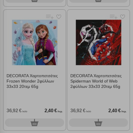
Cookies στόχευσης
Cookies απόδοσης
Απολύτως απαραίτητα cookies
Πάντα Ενεργό
Αποθήκευση ρυθμίσεων
DECORATA Χαρτοπετσέτες
DECORATA Χαρτοπετσέτες
Απόρριψη όλων
Frozen Wonder 2φύλλων
Spiderman World of Web
33x33 20τεμ 65g
2φύλλων 33x33 20τεμ 65g
Αποδοχή όλων
36,92 €
2,40 €
36,92 €
2,40 €
/κιλό
/τεμ.
/κιλό
/τεμ.
0
0
τεμ.
τεμ.