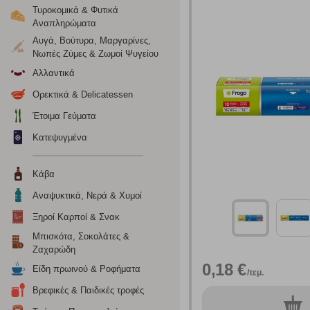
Τυροκομικά & Φυτικά
Αναπληρώματα
Αυγά, Βούτυρα, Μαργαρίνες,
Νωπές Ζύμες & Ζωμοί Ψυγείου
Αλλαντικά
Ορεκτικά & Delicatessen
Έτοιμα Γεύματα
Κατεψυγμένα
Κάβα
Ρυθμίσεις
Αναψυκτικά, Νερά & Χυμοί
Ξηροί Καρποί & Σνακ
Ενημέρωση
Μπισκότα, Σοκολάτες &
Ζαχαρώδη
0,18 €
Κατά την απλή περιήγηση ή/και χρήση του ιστότοπου συλλέ
Είδη πρωινού & Ροφήματα
/τεμ.
περιέχουν προσωποποιημένα χαρακτηριστικά που υποδεικνύ
Βρεφικές & Παιδικές τροφές
υπολογιστή ή την ηλεκτρονική συσκευή σας, προσθέτοντας λε
0
συσκ.
σας. Η κατηγορία των απολύτως απαραίτητων cookies για την 