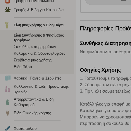
Τρόφιμα Παντοπωλείου
σχετικό κουμπί επάνω δεξιά, αφού ενημερωθείτε σχετικά. Ωσ
σας ή/και της χρήσης των υπηρεσιών μας.
Δείτε περισσότερα
Τροφές & Είδη για Κατοικίδια
Είδη μιας χρήσης & Είδη Πάρτι
Πληροφορίες Προϊό
Λειτουργικά cookies
Είδη Συντήρησης & Ψησίματος
Τα λειτουργικά cookies επιτρέπουν την παροχή βελτιωμέν
τροφίμων
Συνθήκες Διατήρησ
οποίων τις υπηρεσίες έχουμε επιλέξει. Αν δεν επιτρέψετε 
Σακούλες απορριμμάτων
Να φυλάσσονται σε θερμο
Καλαμάκια & Οδοντογλυφίδες
Σερβίτσια μιας χρήσης
Cookies στόχευσης
Είδη Πάρτι
Οδηγίες Χρήσης
Η συγκεκριμένη κατηγορία cookies ρυθμίζεται από συνεργ
1. Τοποθετούμε τα τρόφιμ
Χαρτικά, Πάνες & Σερβιέτες
για τη δημιουργία ενός προφίλ των ενδιαφερόντων σας κα
2. Σύρουμε τον ειδικό μη
το πρόγραμμα περιήγησης και τη συσκευή σας. Αν δεν επιλ
Καλλυντικά & Είδη Προσωπικής
3. Πριν κλείσουμε τελείω
υγιεινής
Απορρυπαντικά & Είδη
Κατάλληλες για επαφή με 
Cookies απόδοσης
Καθαρισμού
Κατάλληλες για μεταφορά
Είδη Οικιακής χρήσης
Η συγκεκριμένη κατηγορία cookies μας δίνει τη δυνατότη
Μπορούν να χρησιμοποιηθ
να γνωρίζουμε ποιες σελίδες είναι περισσότερο, ή λιγότ
περίπτωση η σακούλα θα 
τα cookies είναι συγκεντρωτικές και, συνεπώς, ανώνυμες.
Χαρτοπωλείο