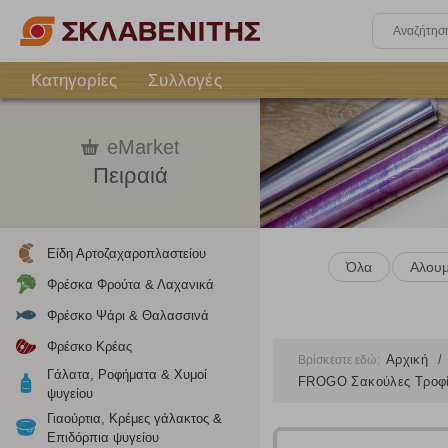
Κατηγορίες
Συλλογές
eMarket
Πειραιά
Είδη Αρτοζαχαροπλαστείου
Όλα
Αλουμ
Φρέσκα Φρούτα & Λαχανικά
Φρέσκο Ψάρι & Θαλασσινά
Φρέσκο Κρέας
Αρχική
Βρίσκεστε εδώ:
Γάλατα, Ροφήματα & Χυμοί
FROGO Σακούλες Τροφίμ
ψυγείου
Γιαούρτια, Κρέμες γάλακτος &
Επιδόρπια ψυγείου