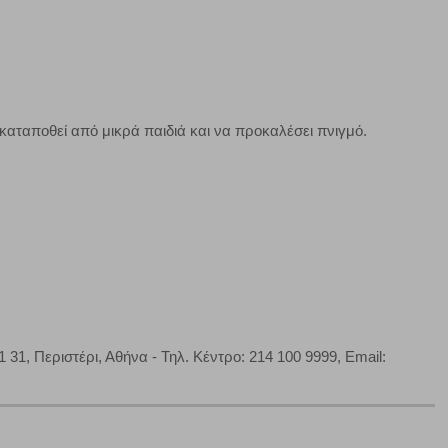
Πάντα Ενεργό
τα να ρυθμίσετε το πρόγραμμα περιήγησής σας ώστε να
να μη λειτουργούν.
καταποθεί από μικρά παιδιά και να προκαλέσει πνιγμό.
πόρριψη όλων
Αποδοχή όλων
1, Περιστέρι, Αθήνα - Τηλ. Κέντρο: 214 100 9999, Εmail: