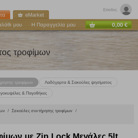
Είσοδος
τα
eMarket
0,00 €
αλάθι μου
Η Παραγγελία μου
τος τροφίμων
ήρησης τροφίμων
Λαδόχαρτα & Σακούλες ψησίματος
γοκυψέλες & Παγοθήκες
μων
Σακούλες συντήρησης τροφίμων
μων με Zip Lock Μεγάλες 5lt