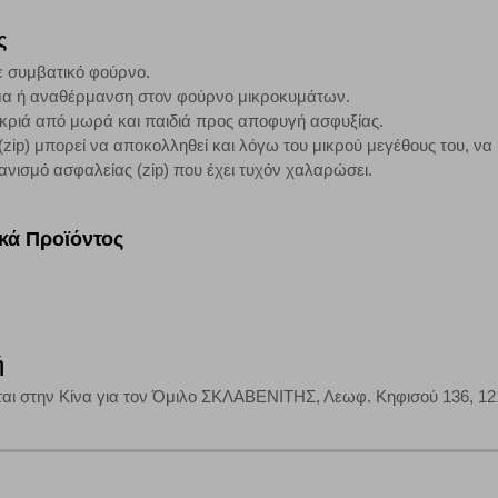
ς
ε συμβατικό φούρνο.
τη λειτουργία του ιστότοπου και ενεργοποιημένη. Έχετε ωστόσο τη δυνατότη
μα ή αναθέρμανση στον φούρνο μικροκυμάτων.
, με το ενδεχόμενο σε αυτήν την περίπτωση ορισμένα τμήματα του ιστότοπου 
ακριά από μωρά και παιδιά προς αποφυγή ασφυξίας.
zip) μπορεί να αποκολληθεί και λόγω του μικρού μεγέθους του, να 
ισμό ασφαλείας (zip) που έχει τυχόν χαλαρώσει.
Αποθήκευση ρυθμίσεων
Α
ικά Προϊόντος
ή
αι στην Κίνα για τον Όμιλο ΣΚΛΑΒΕΝΙΤΗΣ, Λεωφ. Κηφισού 136, 121 3