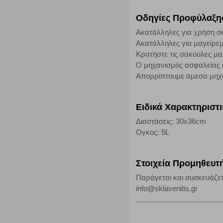
Οδηγίες Προφύλαξη
Απολύτως απαραίτητα cookies
Ακατάλληλες για χρήση σ
Η συγκεκριμένη κατηγορία cookies είναι απαραίτητη για 
Ακατάλληλες για μαγείρε
αποκλείει ή να σας ειδοποιεί σχετικά με αυτά τα cookies
Κρατήστε τις σακούλες μ
Ο μηχανισμός ασφαλείας (
Απορρίπτουμε άμεσα μηχαν
Ειδικά Χαρακτηριστ
Διαστάσεις: 30x36cm
Ογκος: 5L
Στοιχεία Προμηθευτ
Παράγεται και συσκευάζετ
info@sklavenitis.gr