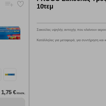
10τεμ
Σακούλες υψηλής αντοχής που κλείνουν αερο
Πολλαπλή αναζήτηση
Κατάλληλες για μεταφορά, για συντήρηση και 
Χρησιμοποιήστε τη για πιο γρήγορη αναζήτηση προϊόντων.
Γράψτε τα προϊόντα που επιθυμείτε, με κόμμα ανάμεσά τους, και κάντ
κλικ στο κουμπί "Αναζήτηση". Θα εμφανιστούν αποτελέσματα από
όλες τις Κατηγορίες και για κάθε προϊόν.
 Cookies
1,75 €
γουμε αυτόματα δεδομένα σύνδεσης και πληροφορίες σχετικές με την περι
/συσκ.
ουν την ταυτότητά σας. Τα cookies είναι μικρά αρχεία κειμένου τα οπο
ιτουργικότητα στην ιστοσελίδα και βελτιώνοντας την εμπειρία περιήγησης 
Αναζήτηση
ομαλή λειτουργία του ιστότοπου είναι η μόνη ενεργοποιημένη. Έχετε τη δυνα