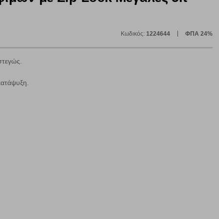
Κωδικός:
1224644
ΦΠΑ 24%
στεγώς.
κατάψυξη.
ε
ήγησή σας, οι οποίες είναι μη εξατομικευμένες και σπάνια
ία, μέσω του προγράμματος περιήγησης εγκαθίστανται στον
ή, εφ΄ όσον το επιλέξετε, απομνημονεύοντας τις προτιμήσεις
τότητα να επιλέξετε τις λοιπές κατηγορίες κάνοντας κλικ στο