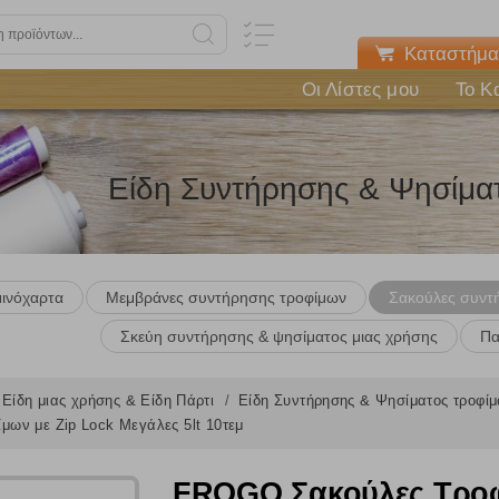
Καταστήμα
Οι Λίστες μου
Το Κ
Είδη Συντήρησης & Ψησίμα
ινόχαρτα
Μεμβράνες συντήρησης τροφίμων
Σακούλες συντ
Σκεύη συντήρησης & ψησίματος μιας χρήσης
Πα
Είδη μιας χρήσης & Είδη Πάρτι
Είδη Συντήρησης & Ψησίματος τροφί
ων με Zip Lock Μεγάλες 5lt 10τεμ
FROGO Σακούλες Τροφί