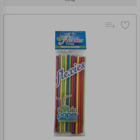
Πολλαπλή αναζήτηση
Χρησιμοποιήστε τη για πιο γρήγορη αναζήτηση
προϊόντων.
Γράψτε τα προϊόντα που επιθυμείτε, με κόμμα ανάμεσά
τους, και κάντε κλικ στο κουμπί "Αναζήτηση". Θα
Ρυθμίσεις Cookies
εμφανιστούν αποτελέσματα από όλες τις Κατηγορίες και
για κάθε προϊόν.
Ενημέρωση
Κατά την απλή περιήγηση ή/και χρήση του ιστότοπου συλλέγουμε
αυτόματα δεδομένα σύνδεσης και πληροφορίες σχετικές με την
περιήγησή σας, οι οποίες είναι μη εξατομικευμένες και σπάνια
περιέχουν προσωποποιημένα χαρακτηριστικά που υποδεικνύουν την