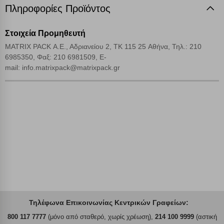
Πληροφορίες Προϊόντος
Αποθήκευση ρυθμίσεων
Στοιχεία Προμηθευτή
MATRIX PACK Α.Ε., Αδριανείου 2, TK 115 25 Αθήνα, Τηλ.: 210
Απόρριψη όλων
6985350, Φαξ: 210 6981509, E-
mail: info.matrixpack@matrixpack.gr
Αποδοχή όλων
Τηλέφωνα Επικοινωνίας Κεντρικών Γραφείων:
800 117 7777
(μόνο από σταθερό, χωρίς χρέωση),
214 100 9999
(αστική