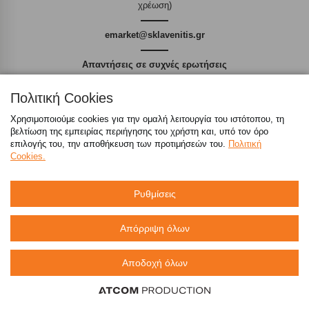
χρέωση)
emarket@sklavenitis.gr
Απαντήσεις σε συχνές ερωτήσεις
τόσο φθηνά όσο πουθενά
Πολιτική Cookies
Χρησιμοποιούμε cookies για την ομαλή λειτουργία του ιστότοπου, τη
βελτίωση της εμπειρίας περιήγησης του χρήστη και, υπό τον όρο
επιλογής του, την αποθήκευση των προτιμήσεών του.
Πολιτική
Cookies.
Καταστήματα
Ρυθμίσεις
eMarket
Απόρριψη όλων
800 117 7777
(μόνο από σταθερό, χωρίς χρέωση)
,
214 100 9999
(αστική χρέωση)
Αποδοχή όλων
info@sklavenitis.gr