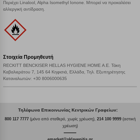
Περιέχει Linalool, Alpha Isomethyl Ionone. Μπορεί να προκαλέσει
αλλεργική αντίδραση.
Στοιχεία Προμηθευτή
RECKITT BENCKISER HELLAS HYGIENE HOME Α.Ε. Τάκη
Καβαλιεράτου 7, 145 64 Κηφισιά, Ελλάδα, Τηλ. Εξυπηρέτησης
Καταναλωτών: +30 8006000635
Τηλέφωνα Επικοινωνίας Κεντρικών Γραφείων:
800 117 7777
(μόνο από σταθερό, χωρίς χρέωση),
214 100 9999
(αστική
χρέωση)
emarket@sklavenitis.gr