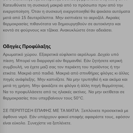
Κατευθύνετε τη συσκευή μακριά από το πρόσωπο πριν από την
ενεργοποίηση. Όταν η συσκευή ενεργοποιηθεί θα ψεκάσει αυτόματα
Απολύτως απαραίτητα cookies
Πάντα Ενεργό
μετά από 15 δευτερόλεπτα. Μην εισπνέετε το αεροζόλ. Ακραίες
θερμοκρασίες πιθανότατα να δημιουργηθούν σε αυτοκίνητο και
κοντά σε φούρνους και τζάκια. Ανακυκλώστε όταν αδειάσει.
Αποθήκευση ρυθμίσεων
Οδηγίες Προφύλαξης
Απόρριψη όλων
Αρωματικό χώρου. Εξαιρετικά εύφλεκτο αερόλυμα. Δοχείο υπό
πίεση. Μπορεί να διαρραγεί εάν θερμανθεί. Εάν ζητήσετε ιατρική
Αποδοχή όλων
συμβουλή, να έχετε μαζί σας τον περιέκτη του προϊόντος ή την
ετικέτα. Μακριά από παιδιά. Μακριά από σπινθήρες φλόγες κι άλλες
πηγές ανάφλεξης. Μην καπνίζετε. Να μην τρυπηθεί ή και ακόμα και
μετά τη χρήση. Μην ψεκάζετε σε φλόγα ή άλλη πηγή θερμότητας.
Να το προφυλλάσετε από τις ηλιακές ακτίνες. Να μην εκτίθεται σε
θερμοκρασίες που υπερβαίνουν τους 50°C.
ΣΕ ΠΕΡΙΠΤΩΣΗ ΕΠΑΦΗΣ ΜΕ ΤΑ ΜΑΤΙΑ: Ξεπλύνετε προσεκτικά με
άφθονο νερό. Εάν υπάρχουν φακοί επαφής αφαιρέστε τους, εφόσον
είναι εύκολο. Συνεχίστε να ξεπλένετε.