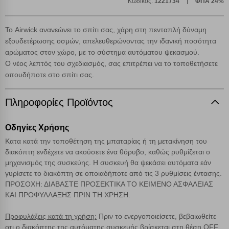
Κωδικός:
1221734
ΦΠΑ 24%
αυτόματα δεδομένα σύνδεσης και πληροφορίες σχετικές με την
περιήγησή σας, οι οποίες είναι μη εξατομικευμένες και σπάνια
περιέχουν προσωποποιημένα χαρακτηριστικά που υποδεικνύουν την
Το Airwick ανανεώνει το σπίτι σας, χάρη στη πενταπλή δύναμη
ταυτότητά σας. Τα cookies είναι μικρά αρχεία κειμένου τα οποία,
εξουδετέρωσης οσμών, απελευθερώνοντας την ιδανική ποσότητα
μέσω του προγράμματος περιήγησης εγκαθίστανται στον υπολογιστή
Αναζήτηση
αρώματος στον χώρο, με το σύστημα αυτόματου ψεκασμού.
ή την ηλεκτρονική συσκευή σας, προσθέτοντας λειτουργικότητα στην
ιστοσελίδα και βελτιώνοντας την εμπειρία περιήγησης ή, εφ΄ όσον το
Ο νέος λεπτός του σχεδιασμός, σας επιτρέπει να το τοποθετήσετε
επιλέξετε, απομνημονεύοντας τις προτιμήσεις σας. Η κατηγορία των
οπουδήποτε στο σπίτι σας.
απολύτως απαραίτητων cookies για την ομαλή λειτουργία του
ιστότοπου είναι η μόνη ενεργοποιημένη. Έχετε τη δυνατότητα να
Πληροφορίες Προϊόντος
επιλέξετε τις λοιπές κατηγορίες κάνοντας κλικ στο σχετικό κουμπί
επάνω δεξιά, αφού ενημερωθείτε σχετικά. Ωστόσο θα πρέπει να
γνωρίζετε ότι αποκλεισμός ορισμένων κατηγοριών αρχείων cookies,
Οδηγίες Χρήσης
μπορεί να επηρεάσει την εμπειρία της περιήγησής σας ή/και της
χρήσης των υπηρεσιών μας.
Δείτε περισσότερα
Κατα κατά την τοποθέτηση της μπαταρίας ή τη μετακίνηση του
διακόπτη ενδέχετε να ακούσετε ένα θόρυβο, καθώς ρυθμίζεται ο
μηχανισμός της συσκεύης. Η συσκευή θα ψεκάσει αυτόματα εάν
Λειτουργικά cookies
γυρίσετε το διακόπτη σε οποιαδήποτε από τις 3 ρυθμίσεις έντασης.
ΠΡΟΣΟΧΗ: ΔΙΑΒΑΣΤΕ ΠΡΟΣΕΚΤΙΚΑ ΤΟ ΚΕΙΜΕΝΟ ΑΣΦΑΛΕΙΑΣ
ΚΑΙ ΠΡΟΦΥΛΛΑΞΗΣ ΠΡΙΝ ΤΗ ΧΡΗΣΗ.
Cookies στόχευσης
Προφυλάξεις κατά τη χρήση:
Πριν το ενεργοποιείσετε, βεβαιωθείτε
οτι ο διακόπτης της αυτόματης συσκευής βρίσκεται στη θέση OFF.
Cookies απόδοσης