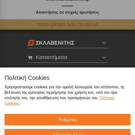
Απαντήσεις σε συχνές ερωτήσεις
τόσο φθηνά όσο πουθενά
Καταστήματα
eMarket
Πολιτική Cookies
Χρησιμοποιούμε cookies για την ομαλή λειτουργία του ιστότοπου, τη
800 117 7777
(μόνο από σταθερό, χωρίς χρέωση)
,
βελτίωση της εμπειρίας περιήγησης του χρήστη και, υπό τον όρο
214 100 9999
(αστική χρέωση)
επιλογής του, την αποθήκευση των προτιμήσεών του.
Πολιτική
Cookies.
info@sklavenitis.gr
Ρυθμίσεις
©2026
Όροι Χρήσης
Πολιτική Απορρήτου
Πολιτική Cookies
CCTV
Sitemap
Απόρριψη όλων