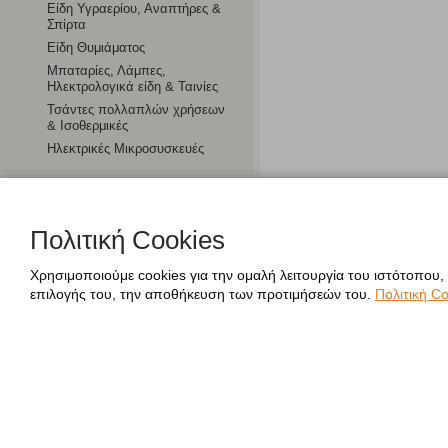
Είδη Υγραερίου, Αναπτήρες &
Σπίρτα
Είδη Θυμιάματος
Μπαταρίες, Λάμπες,
Ηλεκτρολογικά είδη & Ταινίες
Τσάντες πολλαπλών χρήσεων
& Ισοθερμικές
Ηλεκτρικές Μικροσυσκευές
Χαρτοπωλείο
Πολιτική Cookies
Χρησιμοποιούμε cookies για την ομαλή λειτουργία του ιστότοπου,
επιλογής του, την αποθήκευση των προτιμήσεών του.
Πολιτική Co