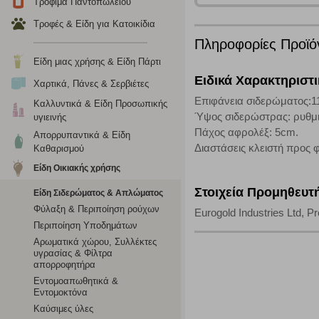
Τρόφιμα Παντοπωλείου
για τη δημιουργία ενός προφίλ των ενδιαφερόντων σας κα
το πρόγραμμα περιήγησης και τη συσκευή σας. Αν δεν επιλ
Τροφές & Είδη για Κατοικίδια
Πληροφορίες Προϊό
Είδη μιας χρήσης & Είδη Πάρτι
Cookies απόδοσης
Ειδικά Χαρακτηριστ
Χαρτικά, Πάνες & Σερβιέτες
Η συγκεκριμένη κατηγορία cookies μας δίνει τη δυνατότη
Επιφάνεια σιδερώματος:1
Καλλυντικά & Είδη Προσωπικής
να γνωρίζουμε ποιες σελίδες είναι περισσότερο, ή λιγότ
Ύψος σιδερώστρας: ρυθμι
υγιεινής
τα cookies είναι συγκεντρωτικές και, συνεπώς, ανώνυμες.
Πάχος αφρολέξ: 5cm.
Απορρυπαντικά & Είδη
Διαστάσεις κλειστή προς
Καθαρισμού
Απολύτως απαραίτητα cookies
Είδη Οικιακής χρήσης
Η συγκεκριμένη κατηγορία cookies είναι απαραίτητη για 
Στοιχεία Προμηθευτ
Είδη Σιδερώματος & Απλώματος
αποκλείει ή να σας ειδοποιεί σχετικά με αυτά τα cookies
Φύλαξη & Περιποίηση ρούχων
Eurogold Industries Ltd, 
Περιποίηση Υποδημάτων
Αρωματικά χώρου, Συλλέκτες
υγρασίας & Φίλτρα
απορροφητήρα
Εντομοαπωθητικά &
Εντομοκτόνα
Καύσιμες ύλες