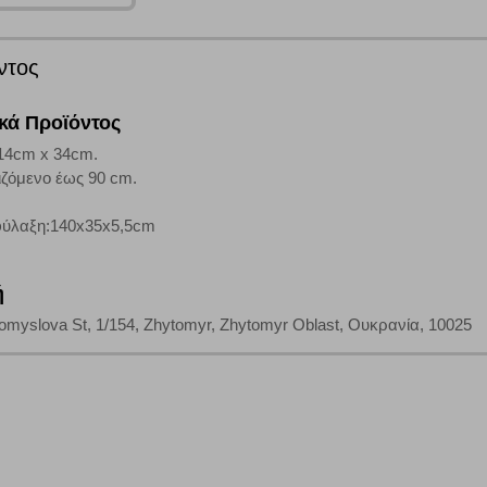
ι για την εμφάνιση σχετικών διαφημίσεων σε άλλες τοποθεσίες. Τα cookies 
έξετε τη συγκεκριμένη κατηγορία cookies, δεν θα λαμβάνετε στοχευμένες δι
ντος
ικά Προϊόντος
τα να ενημερωνόμαστε για την επισκεψιμότητα του ιστότοπού μας, ώστε να 
14cm x 34cm.
ερο δημοφιλείς και να βλέπουμε την αλληλεπίδραση του χρήστη και το χρόνο
ζόμενο έως 90 cm.
 Αν δεν επιτρέψετε την αποδοχή αυτής της κατηγορίας cookies, δεν θα γνωρί
 φύλαξη:140x35x5,5cm
τη λειτουργία του ιστότοπου και ενεργοποιημένη. Έχετε ωστόσο τη δυνατότη
ή
, με το ενδεχόμενο σε αυτήν την περίπτωση ορισμένα τμήματα του ιστότοπου 
Promyslova St, 1/154, Zhytomyr, Zhytomyr Oblast, Ουκρανία, 10025
Αποθήκευση ρυθμίσεων
Α