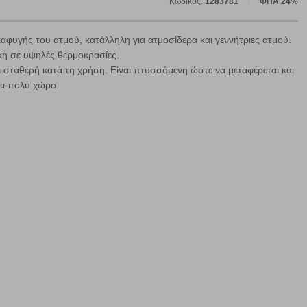
Κωδικός:
1283781
ΦΠΑ 24%
αφυγής του ατμού, κατάλληλη για ατμοσίδερα και γεννήτριες ατμού.
κή σε υψηλές θερμοκρασίες.
ει σταθερή κατά τη χρήση. Είναι πτυσσόμενη ώστε να μεταφέρεται και
ήγησή σας, οι οποίες είναι μη εξατομικευμένες και σπάνια
ει πολύ χώρο.
ία, μέσω του προγράμματος περιήγησης εγκαθίστανται στον
ή, εφ΄ όσον το επιλέξετε, απομνημονεύοντας τις προτιμήσεις
τότητα να επιλέξετε τις λοιπές κατηγορίες κάνοντας κλικ στο
ν cookies, μπορεί να επηρεάσει την εμπειρία της περιήγησής
να ορισθούν από εμάς ή /και από τρίτους παρόχους, των
ειτουργίες ενδέχεται να μην λειτουργούν σωστά.
α επιλέξετε, μπορεί να χρησιμοποιηθούν από τους ανωτέρω