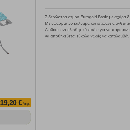
Σιδερώστρα ατμού Eurogold Basic με σχάρα δι
Με υφασμάτινο κάλυμμα και επιφάνεια ανθεκτι
Διαθέτει αντιολισθητικά πόδια για να παραμέν
γουμε αυτόματα δεδομένα σύνδεσης και πληροφορίες σχετικές με την περι
να αποθηκεύεται εύκολα χωρίς να καταλαμβάν
ουν την ταυτότητά σας. Τα cookies είναι μικρά αρχεία κειμένου τα οπο
ιτουργικότητα στην ιστοσελίδα και βελτιώνοντας την εμπειρία περιήγησης 
Αναζήτηση
ομαλή λειτουργία του ιστότοπου είναι η μόνη ενεργοποιημένη. Έχετε τη δυνα
τόσο θα πρέπει να γνωρίζετε ότι αποκλεισμός ορισμένων κατηγοριών αρχείω
ων λειτουργιών και εξατομίκευσης, όπως π.χ. ζωντανή συνομιλία. Μπορούν 
την αποδοχή αυτής της κατηγορίας cookies, ορισμένες ή όλες από αυτές τις λ
19,20 €
/τεμ.
άτες μας (με αντικείμενο τη διαφήμιση) μέσω του ιστότοπού μας. Εφ’ όσον τ