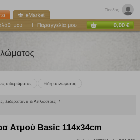
Είσοδος
τα
eMarket
0,00 €
αλάθι μου
Η Παραγγελία μου
πλώματος
λες σιδερώματος
Είδη απλώματος
ες, Σιδερόπανα & Απλώστρες
ε
α Ατμού Basic 114x34cm