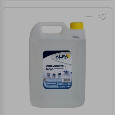
Πολλαπλή αναζήτηση
Χρησιμοποιήστε τη για πιο γρήγορη αναζήτηση
προϊόντων.
Γράψτε τα προϊόντα που επιθυμείτε, με κόμμα ανάμεσά
τους, και κάντε κλικ στο κουμπί "Αναζήτηση". Θα
Ρυθμίσεις Cookies
εμφανιστούν αποτελέσματα από όλες τις Κατηγορίες και
για κάθε προϊόν.
Ενημέρωση