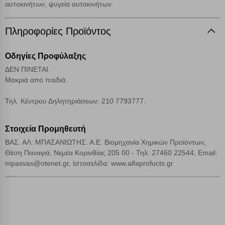
αυτοκινήτων, ψυγεία αυτοκινήτων.
Cookies απόδοσης
Πληροφορίες Προϊόντος
Απολύτως απαραίτητα cookies
Πάντα Ενεργό
Οδηγίες Προφύλαξης
ΔΕΝ ΠΙΝΕΤΑΙ.
Αποθήκευση ρυθμίσεων
Μακριά από παιδιά.
Τηλ. Κέντρου Δηλητηριάσεων: 210 7793777.
Απόρριψη όλων
Αποδοχή όλων
Στοιχεία Προμηθευτή
ΒΑΣ. ΑΛ. ΜΠΑΣΑΝΙΩΤΗΣ. Α.Ε. Βιομηχανία Χημικών Προϊόντων,
Θέση Παναγιά, Νεμέα Κορινθίας 205 00 - Τηλ: 27460 22544, Email:
mpasvas@otenet.gr, Ιστοσελίδα: www.alfaprofucts.gr