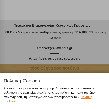
Τηλέφωνα Επικοινωνίας Κεντρικών Γραφείων:
800 117 7777
(μόνο από σταθερό, χωρίς χρέωση),
214 100 9999
(αστική
χρέωση)
emarket@sklavenitis.gr
Απαντήσεις σε συχνές ερωτήσεις
τόσο φθηνά όσο πουθενά
Πολιτική Cookies
Χρησιμοποιούμε cookies για την ομαλή λειτουργία του ιστότοπου, τη
βελτίωση της εμπειρίας περιήγησης του χρήστη και, υπό τον όρο
Καταστήματα
επιλογής του, την αποθήκευση των προτιμήσεών του.
Πολιτική
Cookies.
eMarket