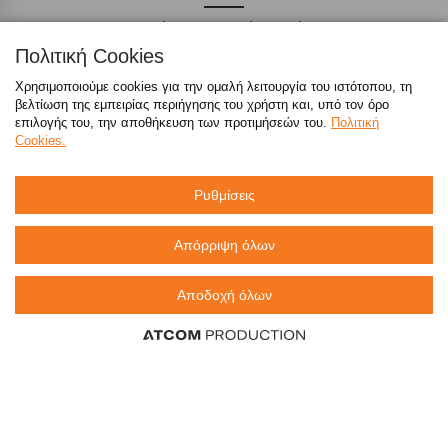
Απαντήσεις σε συχνές ερωτήσεις
Πολιτική Cookies
τόσο φθηνά όσο πουθενά
Χρησιμοποιούμε cookies για την ομαλή λειτουργία του ιστότοπου, τη
βελτίωση της εμπειρίας περιήγησης του χρήστη και, υπό τον όρο
επιλογής του, την αποθήκευση των προτιμήσεών του.
Πολιτική
Cookies.
Καταστήματα
Ρυθμίσεις
eMarket
Απόρριψη όλων
800 117 7777
(μόνο από σταθερό, χωρίς χρέωση)
,
Αποδοχή όλων
214 100 9999
(αστική χρέωση)
info@sklavenitis.gr
©2026
Όροι Χρήσης
Πολιτική Απορρήτου
Πολιτική Cookies
CCTV
Sitemap