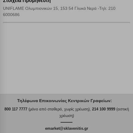
Στοιχεία Προμηθευτή
Αποθήκευση ρυθμίσεων
UNIFLAME Ολυμπιονικών 15, 153 54 Γλυκά Νερά -Τηλ: 210
6000686
Απόρριψη όλων
Αποδοχή όλων
Τηλέφωνα Επικοινωνίας Κεντρικών Γραφείων:
800 117 7777
(μόνο από σταθερό, χωρίς χρέωση),
214 100 9999
(αστική
χρέωση)
emarket@sklavenitis.gr