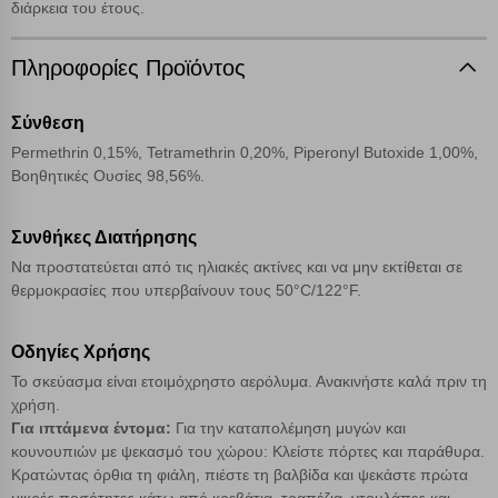
διάρκεια του έτους.
Πληροφορίες Προϊόντος
Σύνθεση
Permethrin 0,15%, Tetramethrin 0,20%, Piperonyl Butoxide 1,00%,
Βοηθητικές Ουσίες 98,56%.
Πολλαπλή αναζήτηση
Χρησιμοποιήστε τη για πιο γρήγορη αναζήτηση
Συνθήκες Διατήρησης
προϊόντων.
Να προστατεύεται από τις ηλιακές ακτίνες και να μην εκτίθεται σε
Γράψτε τα προϊόντα που επιθυμείτε, με κόμμα ανάμεσά
θερμοκρασίες που υπερβαίνουν τους 50°C/122°F.
τους, και κάντε κλικ στο κουμπί "Αναζήτηση". Θα
Ρυθμίσεις Cookies
εμφανιστούν αποτελέσματα από όλες τις Κατηγορίες και
για κάθε προϊόν.
Οδηγίες Χρήσης
Ενημέρωση
Το σκεύασμα είναι ετοιμόχρηστο αερόλυμα. Ανακινήστε καλά πριν τη
χρήση.
Κατά την απλή περιήγηση ή/και χρήση του ιστότοπου συλλέγουμε
Για ιπτάμενα έντομα:
Για την καταπολέμηση μυγών και
αυτόματα δεδομένα σύνδεσης και πληροφορίες σχετικές με την
κουνουπιών με ψεκασμό του χώρου: Κλείστε πόρτες και παράθυρα.
περιήγησή σας, οι οποίες είναι μη εξατομικευμένες και σπάνια
περιέχουν προσωποποιημένα χαρακτηριστικά που υποδεικνύουν την
Κρατώντας όρθια τη φιάλη, πιέστε τη βαλβίδα και ψεκάστε πρώτα
ταυτότητά σας. Τα cookies είναι μικρά αρχεία κειμένου τα οποία,