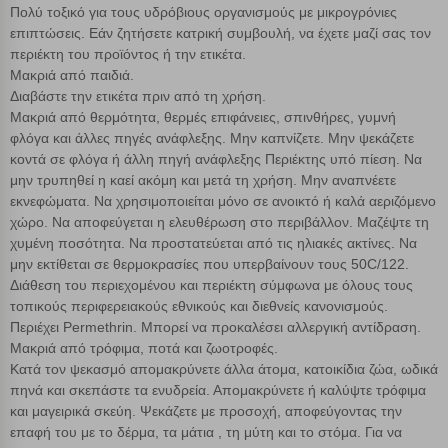
Πολύ τοξικό για τους υδρόβιους οργανισμούς με μικρογρόνιες
επιπτώσεις. Εάν ζητήσετε κατρική συμβουλή, να έχετε μαζί σας τον
Αποθήκευση ρυθμίσεων
περιέκτη του προϊόντος ή την ετικέτα.
Μακριά από παιδιά.
Διαβάστε την ετικέτα πριν από τη χρήση.
Απόρριψη όλων
Μακριά από θερμότητα, θερμές επιφάνειες, σπινθήρες, γυμνή
φλόγα και άλλες πηγές ανάφλεξης. Μην καπνίζετε. Μην ψεκάζετε
Αποδοχή όλων
κοντά σε φλόγα ή άλλη πηγή ανάφλεξης Περιέκτης υπό πίεση. Να
μην τρυπηθεί η καεί ακόμη και μετά τη χρήση. Μην αναπνέετε
εκνεφώματα. Να χρησιμοποιείται μόνο σε ανοικτό ή καλά αεριζόμενο
χώρο. Να αποφεύγεται η ελευθέρωση στο περιβάλλον. Μαζέψτε τη
χυμένη ποσότητα. Να προστατεύεται από τις ηλιακές ακτίνες. Να
μην εκτίθεται σε θερμοκρασίες που υπερβαίνουν τους 50C/122.
Διάθεση του περιεχομένου και περιέκτη σύμφωνα με όλους τους
τοπικούς περιφερειακούς εθνικούς και διεθνείς κανονισμούς.
Περιέχει Permethrin. Μπορεί να προκαλέσει αλλεργική αντίδραση.
Μακριά από τρόφιμα, ποτά και ζωοτροφές.
Κατά τον ψεκασμό απομακρύνετε άλλα άτομα, κατοικίδια ζώα, ωδικά
πηνά και σκεπάστε τα ενυδρεία. Απομακρύνετε ή καλύψτε τρόφιμα
και μαγειρικά σκεύη. Ψεκάζετε με προσοχή, αποφεύγοντας την
επαφή του με το δέρμα, τα μάτια , τη μύτη και το στόμα. Για να