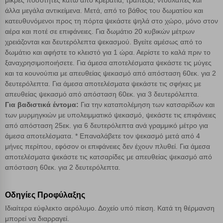
μικρές ποσότητες κάτω από κρεβάτια, τραπέζια, ντουλάπες και
μέσω του προγράμματος περιήγησης εγκαθίστανται στον υπολογιστή
άλλα μεγάλα αντικείμενα. Μετά, από το βάθος του δωματίου και
Αναζήτηση
ή την ηλεκτρονική συσκευή σας, προσθέτοντας λειτουργικότητα στην
κατευθυνόμενοι προς τη πόρτα ψεκάστε ψηλά στο χώρο, μόνο στον
ιστοσελίδα και βελτιώνοντας την εμπειρία περιήγησης ή, εφ΄ όσον το
αέρα και ποτέ σε επιφάνειες. Για δωμάτιο 20 κυβικών μέτρων
επιλέξετε, απομνημονεύοντας τις προτιμήσεις σας. Η κατηγορία των
χρειάζονται και δευτερόλεπτα ψεκασμού. Βγείτε αμέσως από το
απολύτως απαραίτητων cookies για την ομαλή λειτουργία του
δωμάτιο και αφήστε το κλειστό για 1 ώρα. Αερίστε το καλά πριν το
ιστότοπου είναι η μόνη ενεργοποιημένη. Έχετε τη δυνατότητα να
ξαναχρησιμοποιήσετε. Για άμεσα αποτελέσματα ψεκάστε τις μύγες
επιλέξετε τις λοιπές κατηγορίες κάνοντας κλικ στο σχετικό κουμπί
και τα κουνούπια με απευθείας ψεκασμό από απόσταση 60εκ. για 2
επάνω δεξιά, αφού ενημερωθείτε σχετικά. Ωστόσο θα πρέπει να
δευτερόλεπτα. Για άμεσα αποτελέσματα ψεκάστε τις σφήκες με
γνωρίζετε ότι αποκλεισμός ορισμένων κατηγοριών αρχείων cookies,
μπορεί να επηρεάσει την εμπειρία της περιήγησής σας ή/και της
απευθείας ψεκασμό από απόσταση 60εκ. για 3 δευτερόλεπτα.
χρήσης των υπηρεσιών μας.
Δείτε περισσότερα
Για βαδιστικά έντομα:
Για την καταπολέμηση των κατσαρίδων και
των μυρμηγκιών με υπολειμματικό ψεκασμό, ψεκάστε τις επιφάνειες
από απόσταση 25εκ. για 6 δευτερόλεπτα ανά γραμμικό μέτρο για
Λειτουργικά cookies
άμεσα αποτελέσματα. * Επαναλάβετε τον ψεκασμό μετά από 4
μήνες περίπου, εφόσον οι επιφάνειες δεν έχουν πλυθεί. Για άμεσα
αποτελέσματα ψεκάστε τις κατσαρίδες με απευθείας ψεκασμό από
Cookies στόχευσης
απόσταση 60εκ. για 2 δευτερόλεπτα.
Cookies απόδοσης
Οδηγίες Προφύλαξης
Ιδιαίτερα εύφλεκτο αερόλυμο. Δοχείο υπό πίεση. Κατά τη θέρμανση
Απολύτως απαραίτητα cookies
Πάντα Ενεργό
μπορεί να διαρραγεί.