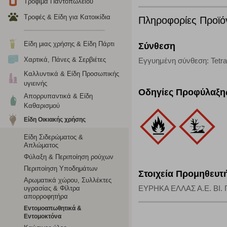
Τρόφιμα Παντοπωλείου
Η συγκεκριμένη κατηγορία cookies ρυθμίζεται από συνεργ
Τροφές & Είδη για Κατοικίδια
Πληροφορίες Προϊό
για τη δημιουργία ενός προφίλ των ενδιαφερόντων σας κα
το πρόγραμμα περιήγησης και τη συσκευή σας. Αν δεν επιλ
Είδη μιας χρήσης & Είδη Πάρτι
Σύνθεση
Χαρτικά, Πάνες & Σερβιέτες
Εγγυημένη σύνθεση: Tetra
Cookies απόδοσης
Καλλυντικά & Είδη Προσωπικής
υγιεινής
Η συγκεκριμένη κατηγορία cookies μας δίνει τη δυνατότη
Οδηγίες Προφύλαξη
να γνωρίζουμε ποιες σελίδες είναι περισσότερο, ή λιγότ
Απορρυπαντικά & Είδη
τα cookies είναι συγκεντρωτικές και, συνεπώς, ανώνυμες.
Καθαρισμού
Είδη Οικιακής χρήσης
Απολύτως απαραίτητα cookies
Είδη Σιδερώματος &
Απλώματος
Η συγκεκριμένη κατηγορία cookies είναι απαραίτητη για 
Φύλαξη & Περιποίηση ρούχων
αποκλείει ή να σας ειδοποιεί σχετικά με αυτά τα cookies
Περιποίηση Υποδημάτων
Στοιχεία Προμηθευτ
Αρωματικά χώρου, Συλλέκτες
ΕΥΡΗΚΑ ΕΛΛΑΣ Α.Ε. ΒΙ. ΠΕ
υγρασίας & Φίλτρα
απορροφητήρα
Εντομοαπωθητικά &
Εντομοκτόνα