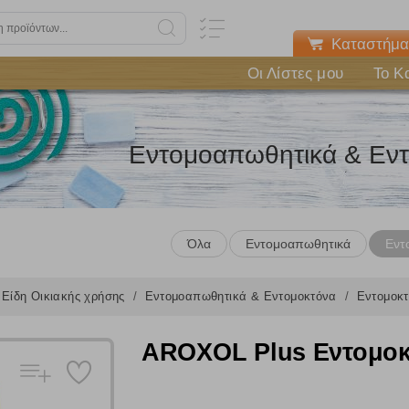
Καταστήμα
Οι Λίστες μου
Το Κ
Εντομοαπωθητικά & Εν
Όλα
Εντομοαπωθητικά
Εντ
Είδη Οικιακής χρήσης
Εντομοαπωθητικά & Εντομοκτόνα
Εντομοκ
AROXOL Plus Εντομοκ
Πολλαπλή αναζήτηση
Χρησιμοποιήστε τη για πιο γρήγορη αναζήτηση προϊόντων.
Γράψτε τα προϊόντα που επιθυμείτε, με κόμμα ανάμεσά τους, και κάντ