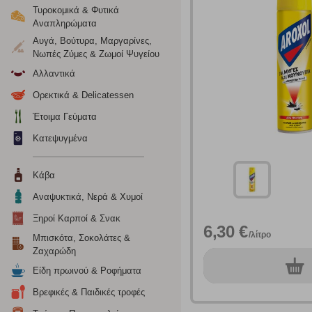
Τυροκομικά & Φυτικά
Ρυθμίσεις
Αναπληρώματα
Αυγά, Βούτυρα, Μαργαρίνες,
Νωπές Ζύμες & Ζωμοί Ψυγείου
Αλλαντικά
Ενημέρωση
Ορεκτικά & Delicatessen
Κατά την απλή περιήγηση ή/και χρήση του ιστότοπου συλλέ
Έτοιμα Γεύματα
περιέχουν προσωποποιημένα χαρακτηριστικά που υποδεικνύ
υπολογιστή ή την ηλεκτρονική συσκευή σας, προσθέτοντας λε
Κατεψυγμένα
σας. Η κατηγορία των απολύτως απαραίτητων cookies για την 
σχετικό κουμπί επάνω δεξιά, αφού ενημερωθείτε σχετικά. Ωσ
Κάβα
σας ή/και της χρήσης των υπηρεσιών μας.
Δείτε περισσότερα
Αναψυκτικά, Νερά & Χυμοί
Ξηροί Καρποί & Σνακ
Λειτουργικά cookies
6,30 €
/λίτρο
Μπισκότα, Σοκολάτες &
Τα λειτουργικά cookies επιτρέπουν την παροχή βελτιωμέν
Ζαχαρώδη
οποίων τις υπηρεσίες έχουμε επιλέξει. Αν δεν επιτρέψετε 
0
τεμ.
Είδη πρωινού & Ροφήματα
Βρεφικές & Παιδικές τροφές
Cookies στόχευσης