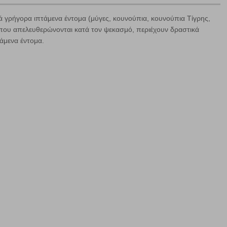
μά γρήγορα ιπτάμενα έντομα (μύγες, κoυνoύπια, κουνούπια Τίγρης,
 που απελευθερώνονται κατά τον ψεκασμό, περιέχουν δραστικά
άμενα έντομα.
ήγησή σας, οι οποίες είναι μη εξατομικευμένες και σπάνια
ία, μέσω του προγράμματος περιήγησης εγκαθίστανται στον
ή, εφ΄ όσον το επιλέξετε, απομνημονεύοντας τις προτιμήσεις
τότητα να επιλέξετε τις λοιπές κατηγορίες κάνοντας κλικ στο
ν cookies, μπορεί να επηρεάσει την εμπειρία της περιήγησής
να ορισθούν από εμάς ή /και από τρίτους παρόχους, των
ειτουργίες ενδέχεται να μην λειτουργούν σωστά.