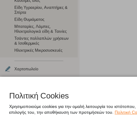
Καύσιμες ύλες
Είδη Υγραερίου, Αναπτήρες &
Σπίρτα
Είδη Θυμιάματος
Μπαταρίες, Λάμπες,
Ηλεκτρολογικά είδη & Ταινίες
Τσάντες πολλαπλών χρήσεων
& Ισοθερμικές
Ηλεκτρικές Μικροσυσκευές
Χαρτοπωλείο
Πολιτική Cookies
Χρησιμοποιούμε cookies για την ομαλή λειτουργία του ιστότοπου,
επιλογής του, την αποθήκευση των προτιμήσεών του.
Πολιτική Co