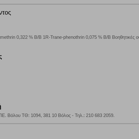
άτες μας (με αντικείμενο τη διαφήμιση) μέσω του ιστότοπού μας. Εφ’ όσον τ
ντος
ι για την εμφάνιση σχετικών διαφημίσεων σε άλλες τοποθεσίες. Τα cookies 
έξετε τη συγκεκριμένη κατηγορία cookies, δεν θα λαμβάνετε στοχευμένες δι
methrin 0,322 % Β/Β 1R-Trane-phenothrin 0,075 % Β/Β Βοηθητικές 
τα να ενημερωνόμαστε για την επισκεψιμότητα του ιστότοπού μας, ώστε να 
ς
ερο δημοφιλείς και να βλέπουμε την αλληλεπίδραση του χρήστη και το χρόνο
 Αν δεν επιτρέψετε την αποδοχή αυτής της κατηγορίας cookies, δεν θα γνωρί
τη λειτουργία του ιστότοπου και ενεργοποιημένη. Έχετε ωστόσο τη δυνατότη
, με το ενδεχόμενο σε αυτήν την περίπτωση ορισμένα τμήματα του ιστότοπου 
ή
. Βόλου ΤΘ: 1094, 381 10 Βόλος - Τηλ.: 210 683 2059.
Αποθήκευση ρυθμίσεων
Α