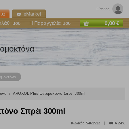
Είσοδος
τα
eMarket
0,00 €
αλάθι μου
Η Παραγγελία μου
τομοκτόνα
ομοκτόνα
τόνα
AROXOL Plus Εντομοκτόνο Σπρέι 300ml
τόνο Σπρέι 300ml
Κωδικός:
5461512
ΦΠΑ 24%
ε