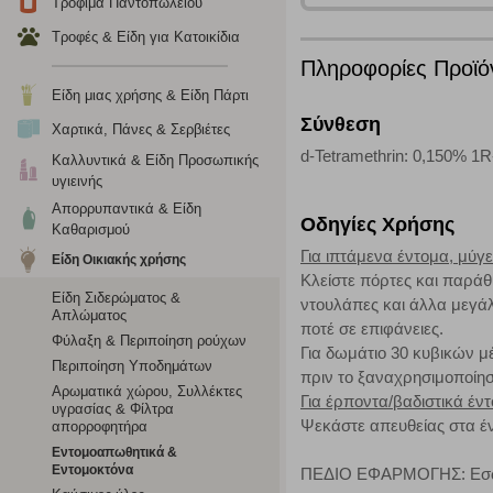
Τρόφιμα Παντοπωλείου
υπολογιστή ή την ηλεκτρονική συσκευή σας, προσθέτοντας λε
σας. Η κατηγορία των απολύτως απαραίτητων cookies για την 
Τροφές & Είδη για Κατοικίδια
σχετικό κουμπί επάνω δεξιά, αφού ενημερωθείτε σχετικά. Ωσ
Πληροφορίες Προϊό
σας ή/και της χρήσης των υπηρεσιών μας.
Δείτε περισσότερα
Είδη μιας χρήσης & Είδη Πάρτι
Σύνθεση
Χαρτικά, Πάνες & Σερβιέτες
Λειτουργικά cookies
d-Tetramethrin: 0,150% 1R
Καλλυντικά & Είδη Προσωπικής
υγιεινής
Τα λειτουργικά cookies επιτρέπουν την παροχή βελτιωμέν
οποίων τις υπηρεσίες έχουμε επιλέξει. Αν δεν επιτρέψετε 
Απορρυπαντικά & Είδη
Οδηγίες Χρήσης
Καθαρισμού
Για ιπτάμενα έντομα, μύγε
Είδη Οικιακής χρήσης
Cookies στόχευσης
Κλείστε πόρτες και παράθ
Είδη Σιδερώματος &
ντουλάπες και άλλα μεγάλ
Απλώματος
Η συγκεκριμένη κατηγορία cookies ρυθμίζεται από συνεργ
ποτέ σε επιφάνειες.
για τη δημιουργία ενός προφίλ των ενδιαφερόντων σας κα
Φύλαξη & Περιποίηση ρούχων
Για δωμάτιο 30 κυβικών μ
το πρόγραμμα περιήγησης και τη συσκευή σας. Αν δεν επιλ
Περιποίηση Υποδημάτων
πριν το ξαναχρησιμοποίησ
Αρωματικά χώρου, Συλλέκτες
Για έρποντα/βαδιστικά έν
υγρασίας & Φίλτρα
Ψεκάστε απευθείας στα έν
Cookies απόδοσης
απορροφητήρα
Εντομοαπωθητικά &
Η συγκεκριμένη κατηγορία cookies μας δίνει τη δυνατότη
Εντομοκτόνα
ΠΕΔΙΟ ΕΦΑΡΜΟΓΗΣ: Εσωτερ
να γνωρίζουμε ποιες σελίδες είναι περισσότερο, ή λιγότ