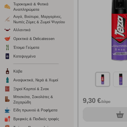
Τυροκομικά & Φυτικά
Αναπληρώματα
Αυγά, Βούτυρα, Μαργαρίνες,
Νωπές Ζύμες & Ζωμοί Ψυγείου
Αλλαντικά
Ορεκτικά & Delicatessen
Έτοιμα Γεύματα
Κατεψυγμένα
Κάβα
Αναψυκτικά, Νερά & Χυμοί
Ρυθμίσεις
Ξηροί Καρποί & Σνακ
Μπισκότα, Σοκολάτες &
9,30 €
/λίτρο
Ζαχαρώδη
Ενημέρωση
Είδη πρωινού & Ροφήματα
0
τεμ.
Κατά την απλή περιήγηση ή/και χρήση του ιστότοπου συλλέ
Βρεφικές & Παιδικές τροφές
περιέχουν προσωποποιημένα χαρακτηριστικά που υποδεικνύ