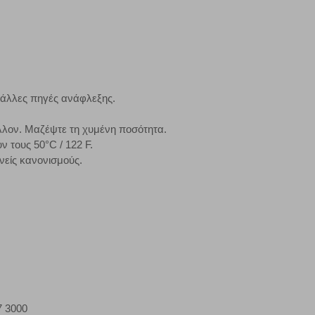
ζουμε πότε έχετε επισκεφθεί την τοποθεσία μας.
Πάντα Ενεργό
τα να ρυθμίσετε το πρόγραμμα περιήγησής σας ώστε να
να μη λειτουργούν.
 άλλες πηγές ανάφλεξης.
λλον. Μαζέψτε τη χυμένη ποσότητα.
πόρριψη όλων
Αποδοχή όλων
ν τους 50°C / 122 F.
νείς κανονισμούς.
7 3000