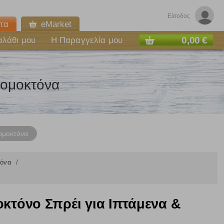
Είσοδος
τα
eMarket
0,00 €
αλάθι μου
Η Παραγγελία μου
τομοκτόνα
ομοκτόνα
τόνα
κτόνο Σπρέι για Ιπτάμενα &