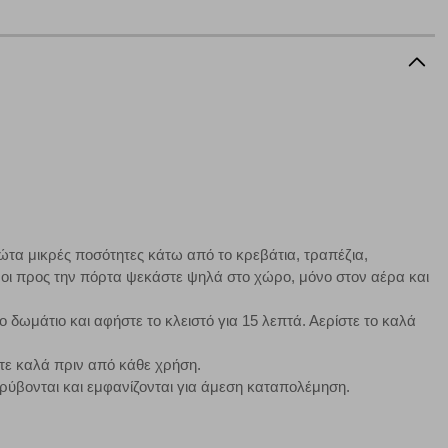
ή, εφ΄ όσον το επιλέξετε, απομνημονεύοντας τις προτιμήσεις
τότητα να επιλέξετε τις λοιπές κατηγορίες κάνοντας κλικ στο
ν cookies, μπορεί να επηρεάσει την εμπειρία της περιήγησής
να ορισθούν από εμάς ή /και από τρίτους παρόχους, των
ειτουργίες ενδέχεται να μην λειτουργούν σωστά.
ώτα μικρές ποσότητες κάτω από το κρεβάτια, τραπέζια,
νοι προς την πόρτα ψεκάστε ψηλά στο χώρο, μόνο στον αέρα και
α επιλέξετε, μπορεί να χρησιμοποιηθούν από τους ανωτέρω
στόχευσης λειτουργούν αναγνωρίζοντας με μοναδικό τρόπο
δωμάτιο και αφήστε το κλειστό για 15 λεπτά. Αερίστε το καλά
αφημίσεις μας σε διαφορετικούς ιστότοπους.
τε καλά πριν από κάθε χρήση.
ρύβονται και εμφανίζονται για άμεση καταπολέμηση.
μπορούμε να βελτιώσουμε την απόδοσή του. Μας βοηθούν
 παραμονής του. Οι πληροφορίες που συλλέγονται από αυτά