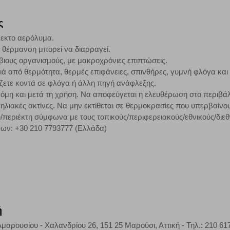
 Αν δεν επιτρέψετε την αποδοχή αυτής της κατηγορίας cookies, δεν θα γνωρί
ς
λεκτο αερόλυμα.
η θέρμανση μπορεί να διαρραγεί.
τη λειτουργία του ιστότοπου και ενεργοποιημένη. Έχετε ωστόσο τη δυνατότη
όβιους οργανισμούς, με μακροχρόνιες επιπτώσεις.
, με το ενδεχόμενο σε αυτήν την περίπτωση ορισμένα τμήματα του ιστότοπου 
ά από θερμότητα, θερμές επιφάνειες, σπινθήρες, γυμνή φλόγα και
ζετε κοντά σε φλόγα ή άλλη πηγή ανάφλεξης.
κόμη και μετά τη χρήση. Να αποφεύγεται η ελευθέρωση στο περιβά
Αποθήκευση ρυθμίσεων
Α
ηλιακές ακτίνες. Να μην εκτίθεται σε θερμοκρασίες που υπερβαίνου
/περιέκτη σύμφωνα με τους τοπικούς/περιφερειακούς/εθνικούς/διεθ
εων: +30 210 7793777 (Ελλάδα)
ή
μαρουσίου - Χαλανδρίου 26, 151 25 Μαρούσι, Αττική - Τηλ.: 210 61