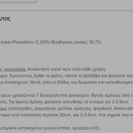
ιτουργικότητα στην ιστοσελίδα και βελτιώνοντας την εμπειρία περιήγησης 
Αναζήτηση
ομαλή λειτουργία του ιστότοπου είναι η μόνη ενεργοποιημένη. Έχετε τη δυνα
τόσο θα πρέπει να γνωρίζετε ότι αποκλεισμός ορισμένων κατηγοριών αρχείω
ντος
-trans-Phenothrin: 0,150% Βοηθητικές ουσίες: 99,7%.
ων λειτουργιών και εξατομίκευσης, όπως π.χ. ζωντανή συνομιλία. Μπορούν 
την αποδοχή αυτής της κατηγορίας cookies, ορισμένες ή όλες από αυτές τις λ
ς, κουνούπια.
Ανακινήστε καλά πριν από κάθε χρήση.
υρα. Κρατώντας όρθια τη φιάλη, πιέστε τη βαλβίδα και ψεκάστε πρ
α αντικείμενα. Μετά, από το βάθος του δωματίου και κατευθυνόμε
άτες μας (με αντικείμενο τη διαφήμιση) μέσω του ιστότοπού μας. Εφ’ όσον τ
ι για την εμφάνιση σχετικών διαφημίσεων σε άλλες τοποθεσίες. Τα cookies 
έτρων χρειάζονται 7 δευτερόλεπτα ψεκασμού. Βγείτε αμέσως από το 
έξετε τη συγκεκριμένη κατηγορία cookies, δεν θα λαμβάνετε στοχευμένες δι
ετε. Για άμεση δράση, ψεκάστε απευθείας τα έντομα για 2-3 δευτ.
τομα
(κατσαρίδες, μυρμήγκια, ψύλλοι, αράχνες, ψαράκια). Ανακινήσ
τομα από απόσταση περίπου 30cm, για 2-3 δευτ. στα σημεία που κ
τα να ενημερωνόμαστε για την επισκεψιμότητα του ιστότοπού μας, ώστε να 
ικοί κατοικημένοι χώροι (σπίτια, γραφεία κλπ).
ερο δημοφιλείς και να βλέπουμε την αλληλεπίδραση του χρήστη και το χρόνο