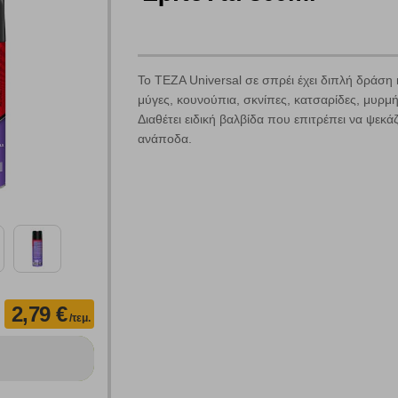
Το ΤΕΖΑ Universal σε σπρέι έχει διπλή δράση
μύγες, κουνούπια, σκνίπες, κατσαρίδες, μυρμή
Διαθέτει ειδική βαλβίδα που επιτρέπει να ψεκ
ανάποδα.
Πολλαπλή αναζήτηση
Χρησιμοποιήστε τη για πιο γρήγορη αναζήτηση προϊόντων.
Γράψτε τα προϊόντα που επιθυμείτε, με κόμμα ανάμεσά τους, και κάντ
κλικ στο κουμπί "Αναζήτηση". Θα εμφανιστούν αποτελέσματα από
όλες τις Κατηγορίες και για κάθε προϊόν.
 Cookies
2,79 €
/τεμ.
γουμε αυτόματα δεδομένα σύνδεσης και πληροφορίες σχετικές με την περι
ουν την ταυτότητά σας. Τα cookies είναι μικρά αρχεία κειμένου τα οπο