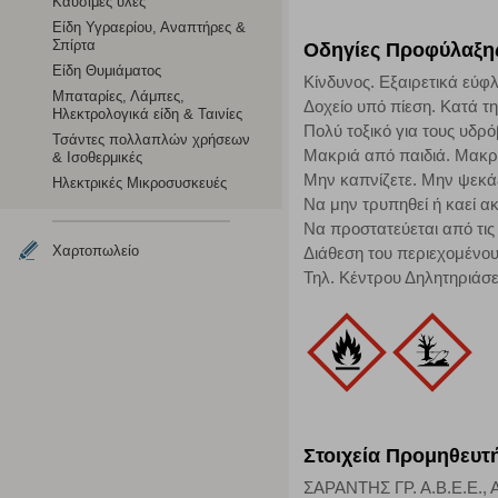
Καύσιμες ύλες
τα cookies είναι συγκεντρωτικές και, συνεπώς, ανώνυμες.
Είδη Υγραερίου, Αναπτήρες &
Σπίρτα
Οδηγίες Προφύλαξη
Είδη Θυμιάματος
Κίνδυνος. Εξαιρετικά εύφ
Απολύτως απαραίτητα cookies
Μπαταρίες, Λάμπες,
Δοχείο υπό πίεση. Κατά τ
Ηλεκτρολογικά είδη & Ταινίες
Η συγκεκριμένη κατηγορία cookies είναι απαραίτητη για 
Πολύ τοξικό για τους υδρ
Τσάντες πολλαπλών χρήσεων
αποκλείει ή να σας ειδοποιεί σχετικά με αυτά τα cookies
Μακριά από παιδιά. Μακρι
& Ισοθερμικές
Μην καπνίζετε. Μην ψεκά
Ηλεκτρικές Μικροσυσκευές
Να μην τρυπηθεί ή καεί α
Να προστατεύεται από τις 
Χαρτοπωλείο
Διάθεση του περιεχομένου
Τηλ. Κέντρου Δηλητηριάσ
Στοιχεία Προμηθευτ
ΣΑΡΑΝΤΗΣ ΓΡ. Α.Β.Ε.Ε., Α