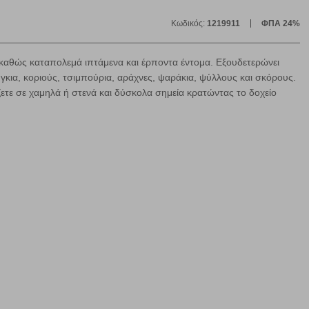
Κωδικός:
1219911
ΦΠΑ 24%
 καθώς καταπολεμά ιπτάμενα και έρποντα έντομα. Εξουδετερώνει
γκια, κοριούς, τσιμπούρια, αράχνες, ψαράκια, ψύλλους και σκόρους.
άζετε σε χαμηλά ή στενά και δύσκολα σημεία κρατώντας το δοχείο
ε
ήγησή σας, οι οποίες είναι μη εξατομικευμένες και σπάνια
ία, μέσω του προγράμματος περιήγησης εγκαθίστανται στον