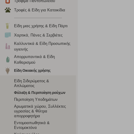
Τρόφιμα Παντοπωλείου
το πρόγραμμα περιήγησης και τη συσκευή σας. Αν δεν επιλ
Τροφές & Είδη για Κατοικίδια
Cookies απόδοσης
Είδη μιας χρήσης & Είδη Πάρτι
Η συγκεκριμένη κατηγορία cookies μας δίνει τη δυνατότη
Χαρτικά, Πάνες & Σερβιέτες
να γνωρίζουμε ποιες σελίδες είναι περισσότερο, ή λιγότ
Καλλυντικά & Είδη Προσωπικής
τα cookies είναι συγκεντρωτικές και, συνεπώς, ανώνυμες.
υγιεινής
Απορρυπαντικά & Είδη
Απολύτως απαραίτητα cookies
Καθαρισμού
Είδη Οικιακής χρήσης
Η συγκεκριμένη κατηγορία cookies είναι απαραίτητη για 
αποκλείει ή να σας ειδοποιεί σχετικά με αυτά τα cookies
Είδη Σιδερώματος &
Απλώματος
Φύλαξη & Περιποίηση ρούχων
Περιποίηση Υποδημάτων
Αρωματικά χώρου, Συλλέκτες
υγρασίας & Φίλτρα
απορροφητήρα
Εντομοαπωθητικά &
Εντομοκτόνα