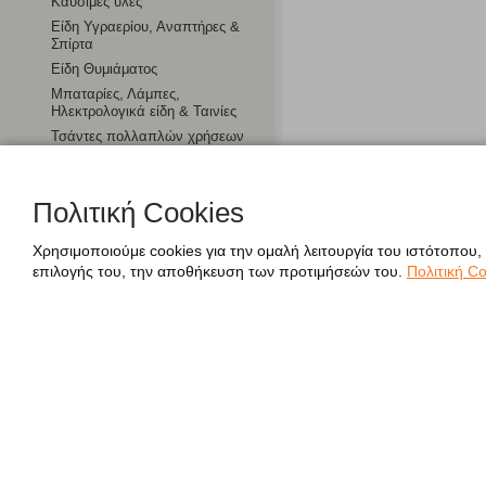
Καύσιμες ύλες
Είδη Υγραερίου, Αναπτήρες &
Σπίρτα
Είδη Θυμιάματος
Μπαταρίες, Λάμπες,
Ηλεκτρολογικά είδη & Ταινίες
Τσάντες πολλαπλών χρήσεων
& Ισοθερμικές
Ηλεκτρικές Μικροσυσκευές
Πολιτική Cookies
Χαρτοπωλείο
Χρησιμοποιούμε cookies για την ομαλή λειτουργία του ιστότοπου,
επιλογής του, την αποθήκευση των προτιμήσεών του.
Πολιτική Co