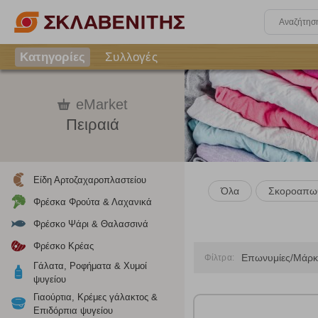
Κατηγορίες
Συλλογές
eMarket
Πειραιά
Είδη Αρτοζαχαροπλαστείου
Όλα
Σκοροαπωθ
Φρέσκα Φρούτα & Λαχανικά
Φρέσκο Ψάρι & Θαλασσινά
Φρέσκο Κρέας
Επωνυμίες/Μάρκ
Φίλτρα:
Γάλατα, Ροφήματα & Χυμοί
ψυγείου
Ρυθμίσεις
Γιαούρτια, Κρέμες γάλακτος &
Επιδόρπια ψυγείου