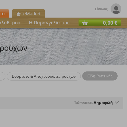
Είσοδος
τα
eMarket
0,00 €
αλάθι μου
Η Παραγγελία μου
 ρούχων
Είδη Ραπτικής
ν
Βούρτσες & Αποχνουδωτές ρούχων
Δημοφιλή
Ταξινόμηση:
ε