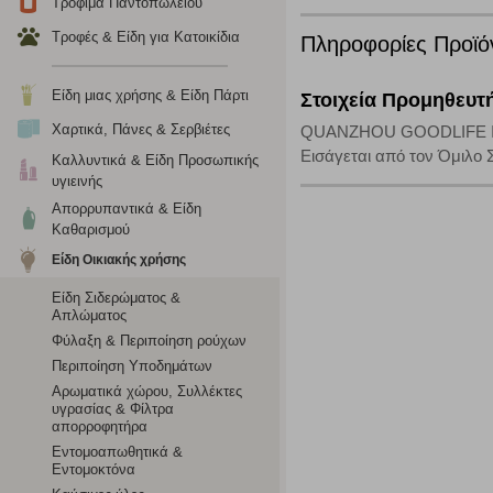
Τρόφιμα Παντοπωλείου
το πρόγραμμα περιήγησης και τη συσκευή σας. Αν δεν επιλ
Τροφές & Είδη για Κατοικίδια
Πληροφορίες Προϊό
Cookies απόδοσης
Είδη μιας χρήσης & Είδη Πάρτι
Στοιχεία Προμηθευτ
Η συγκεκριμένη κατηγορία cookies μας δίνει τη δυνατότη
Χαρτικά, Πάνες & Σερβιέτες
QUANZHOU GOODLIFE I
να γνωρίζουμε ποιες σελίδες είναι περισσότερο, ή λιγότ
Εισάγεται από τον Όμιλο 
Καλλυντικά & Είδη Προσωπικής
τα cookies είναι συγκεντρωτικές και, συνεπώς, ανώνυμες.
υγιεινής
Απορρυπαντικά & Είδη
Απολύτως απαραίτητα cookies
Καθαρισμού
Είδη Οικιακής χρήσης
Η συγκεκριμένη κατηγορία cookies είναι απαραίτητη για 
αποκλείει ή να σας ειδοποιεί σχετικά με αυτά τα cookies
Είδη Σιδερώματος &
Απλώματος
Φύλαξη & Περιποίηση ρούχων
Περιποίηση Υποδημάτων
Αρωματικά χώρου, Συλλέκτες
υγρασίας & Φίλτρα
απορροφητήρα
Εντομοαπωθητικά &
Εντομοκτόνα