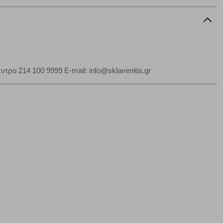
αφημίσεις μας σε διαφορετικούς ιστότοπους.
μπορούμε να βελτιώσουμε την απόδοσή του. Μας βοηθούν
 παραμονής του. Οι πληροφορίες που συλλέγονται από αυτά
ρο 214 100 9999 E-mail: info@sklavenitis.gr
ζουμε πότε έχετε επισκεφθεί την τοποθεσία μας.
Πάντα Ενεργό
τα να ρυθμίσετε το πρόγραμμα περιήγησής σας ώστε να
να μη λειτουργούν.
πόρριψη όλων
Αποδοχή όλων