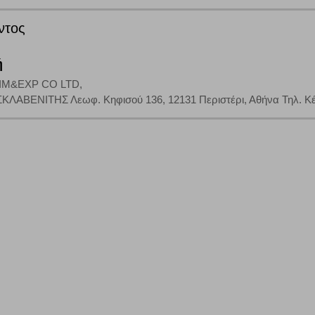
έξετε τη συγκεκριμένη κατηγορία cookies, δεν θα λαμβάνετε στοχευμένες δι
ντος
ή
τα να ενημερωνόμαστε για την επισκεψιμότητα του ιστότοπού μας, ώστε να 
M&EXP CO LTD,
ερο δημοφιλείς και να βλέπουμε την αλληλεπίδραση του χρήστη και το χρόνο
ΣΚΛΑΒΕΝΙΤΗΣ Λεωφ. Κηφισού 136, 12131 Περιστέρι, Αθήνα Τηλ. Κέντ
 Αν δεν επιτρέψετε την αποδοχή αυτής της κατηγορίας cookies, δεν θα γνωρί
τη λειτουργία του ιστότοπου και ενεργοποιημένη. Έχετε ωστόσο τη δυνατότη
, με το ενδεχόμενο σε αυτήν την περίπτωση ορισμένα τμήματα του ιστότοπου 
Αποθήκευση ρυθμίσεων
Α