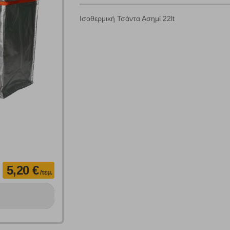
Ισοθερμική Τσάντα Ασημί 22lt
γουμε αυτόματα δεδομένα σύνδεσης και πληροφορίες σχετικές με την περι
ουν την ταυτότητά σας. Τα cookies είναι μικρά αρχεία κειμένου τα οπο
ιτουργικότητα στην ιστοσελίδα και βελτιώνοντας την εμπειρία περιήγησης 
Αναζήτηση
ομαλή λειτουργία του ιστότοπου είναι η μόνη ενεργοποιημένη. Έχετε τη δυνα
τόσο θα πρέπει να γνωρίζετε ότι αποκλεισμός ορισμένων κατηγοριών αρχείω
ων λειτουργιών και εξατομίκευσης, όπως π.χ. ζωντανή συνομιλία. Μπορούν 
την αποδοχή αυτής της κατηγορίας cookies, ορισμένες ή όλες από αυτές τις λ
5,20 €
/τεμ.
άτες μας (με αντικείμενο τη διαφήμιση) μέσω του ιστότοπού μας. Εφ’ όσον τ
ι για την εμφάνιση σχετικών διαφημίσεων σε άλλες τοποθεσίες. Τα cookies 