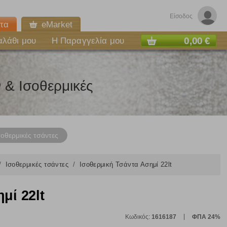
Είσοδος
τα
eMarket
0,00 €
αλάθι μου
Η Παραγγελία μου
& Ισοθερμικές
σοθερμικές τσάντες
Ισοθερμικές τσάντες
Ισοθερμική Τσάντα Ασημί 22lt
ε
μί 22lt
Κωδικός:
1616187
ΦΠΑ 24%