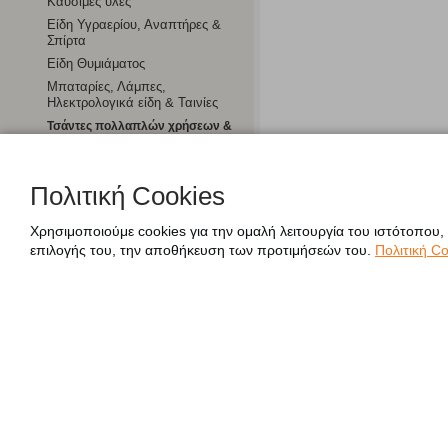
Καύσιμες ύλες
Είδη Υγραερίου, Αναπτήρες &
Σπίρτα
Είδη Θυμιάματος
Μπαταρίες, Λάμπες,
Ηλεκτρολογικά είδη & Ταινίες
Τσάντες πολλαπλών χρήσεων &
Ισοθερμικές
Ηλεκτρικές Μικροσυσκευές
Πολιτική Cookies
Χαρτοπωλείο
Χρησιμοποιούμε cookies για την ομαλή λειτουργία του ιστότοπου,
επιλογής του, την αποθήκευση των προτιμήσεών του.
Πολιτική Co