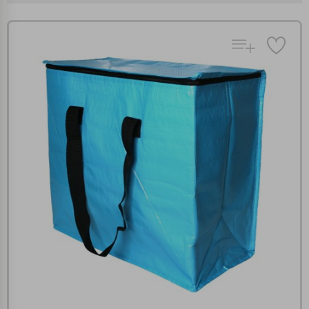
Πολλαπλή αναζήτηση
Χρησιμοποιήστε τη για πιο γρήγορη αναζήτηση
προϊόντων.
Γράψτε τα προϊόντα που επιθυμείτε, με κόμμα ανάμεσά
τους, και κάντε κλικ στο κουμπί "Αναζήτηση". Θα
Ρυθμίσεις Cookies
εμφανιστούν αποτελέσματα από όλες τις Κατηγορίες και
για κάθε προϊόν.
Ενημέρωση
Κατά την απλή περιήγηση ή/και χρήση του ιστότοπου συλλέγουμε
αυτόματα δεδομένα σύνδεσης και πληροφορίες σχετικές με την
περιήγησή σας, οι οποίες είναι μη εξατομικευμένες και σπάνια
περιέχουν προσωποποιημένα χαρακτηριστικά που υποδεικνύουν την
ταυτότητά σας. Τα cookies είναι μικρά αρχεία κειμένου τα οποία,