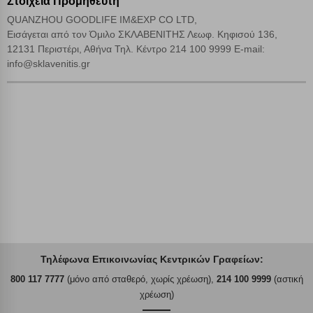
Στοιχεία Προμηθευτή
QUANZHOU GOODLIFE IM&EXP CO LTD,
Αποθήκευση ρυθμίσεων
Εισάγεται από τον Όμιλο ΣΚΛΑΒΕΝΙΤΗΣ Λεωφ. Κηφισού 136,
12131 Περιστέρι, Αθήνα Τηλ. Κέντρο 214 100 9999 E-mail:
Απόρριψη όλων
info@sklavenitis.gr
Αποδοχή όλων
Τηλέφωνα Επικοινωνίας Κεντρικών Γραφείων:
800 117 7777
(μόνο από σταθερό, χωρίς χρέωση),
214 100 9999
(αστική
χρέωση)