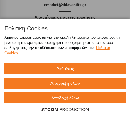
emarket@sklavenitis.gr
Απαντήσεις σε συχνές ερωτήσεις
Πολιτική Cookies
τόσο φθηνά όσο πουθενά
Χρησιμοποιούμε cookies για την ομαλή λειτουργία του ιστότοπου, τη
βελτίωση της εμπειρίας περιήγησης του χρήστη και, υπό τον όρο
επιλογής του, την αποθήκευση των προτιμήσεών του.
Πολιτική
Cookies.
Καταστήματα
Ρυθμίσεις
eMarket
Απόρριψη όλων
800 117 7777
(μόνο από σταθερό, χωρίς χρέωση)
,
Αποδοχή όλων
214 100 9999
(αστική χρέωση)
info@sklavenitis.gr
©2026
Όροι Χρήσης
Πολιτική Απορρήτου