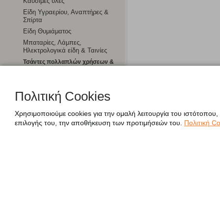
Καύσιμες ύλες
Είδη Υγραερίου, Αναπτήρες &
Σπίρτα
Είδη Θυμιάματος
Μπαταρίες, Λάμπες,
Ηλεκτρολογικά είδη & Ταινίες
Τσάντες πολλαπλών χρήσεων &
Ισοθερμικές
Ηλεκτρικές Μικροσυσκευές
Πολιτική Cookies
Χαρτοπωλείο
Χρησιμοποιούμε cookies για την ομαλή λειτουργία του ιστότοπου,
επιλογής του, την αποθήκευση των προτιμήσεών του.
Πολιτική Co