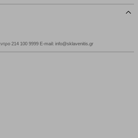
αφημίσεις μας σε διαφορετικούς ιστότοπους.
μπορούμε να βελτιώσουμε την απόδοσή του. Μας βοηθούν
 παραμονής του. Οι πληροφορίες που συλλέγονται από αυτά
ρο 214 100 9999 E-mail: info@sklavenitis.gr
ζουμε πότε έχετε επισκεφθεί την τοποθεσία μας.
Πάντα Ενεργό
τα να ρυθμίσετε το πρόγραμμα περιήγησής σας ώστε να
να μη λειτουργούν.
πόρριψη όλων
Αποδοχή όλων