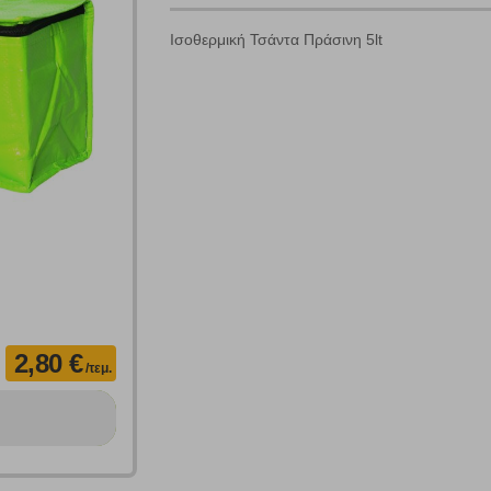
Ισοθερμική Τσάντα Πράσινη 5lt
γουμε αυτόματα δεδομένα σύνδεσης και πληροφορίες σχετικές με την περι
ουν την ταυτότητά σας. Τα cookies είναι μικρά αρχεία κειμένου τα οπο
ιτουργικότητα στην ιστοσελίδα και βελτιώνοντας την εμπειρία περιήγησης 
Αναζήτηση
ομαλή λειτουργία του ιστότοπου είναι η μόνη ενεργοποιημένη. Έχετε τη δυνα
τόσο θα πρέπει να γνωρίζετε ότι αποκλεισμός ορισμένων κατηγοριών αρχείω
ων λειτουργιών και εξατομίκευσης, όπως π.χ. ζωντανή συνομιλία. Μπορούν 
την αποδοχή αυτής της κατηγορίας cookies, ορισμένες ή όλες από αυτές τις λ
2,80 €
/τεμ.
άτες μας (με αντικείμενο τη διαφήμιση) μέσω του ιστότοπού μας. Εφ’ όσον τ
ι για την εμφάνιση σχετικών διαφημίσεων σε άλλες τοποθεσίες. Τα cookies 