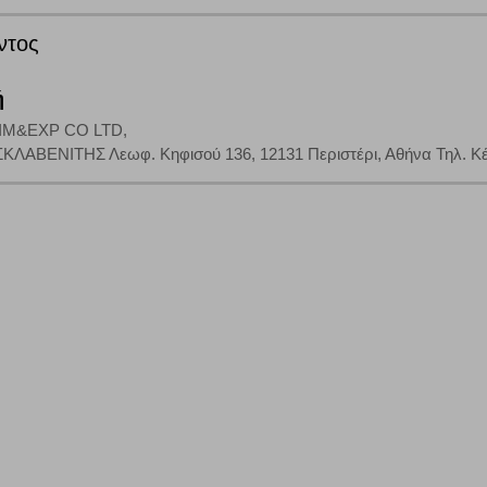
έξετε τη συγκεκριμένη κατηγορία cookies, δεν θα λαμβάνετε στοχευμένες δι
ντος
ή
τα να ενημερωνόμαστε για την επισκεψιμότητα του ιστότοπού μας, ώστε να 
M&EXP CO LTD,
ερο δημοφιλείς και να βλέπουμε την αλληλεπίδραση του χρήστη και το χρόνο
ΣΚΛΑΒΕΝΙΤΗΣ Λεωφ. Κηφισού 136, 12131 Περιστέρι, Αθήνα Τηλ. Κέντ
 Αν δεν επιτρέψετε την αποδοχή αυτής της κατηγορίας cookies, δεν θα γνωρί
τη λειτουργία του ιστότοπου και ενεργοποιημένη. Έχετε ωστόσο τη δυνατότη
, με το ενδεχόμενο σε αυτήν την περίπτωση ορισμένα τμήματα του ιστότοπου 
Αποθήκευση ρυθμίσεων
Α