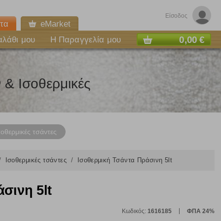
Είσοδος
τα
eMarket
0,00 €
αλάθι μου
Η Παραγγελία μου
& Ισοθερμικές
σοθερμικές τσάντες
Ισοθερμικές τσάντες
Ισοθερμική Τσάντα Πράσινη 5lt
ε
σινη 5lt
Κωδικός:
1616185
ΦΠΑ 24%