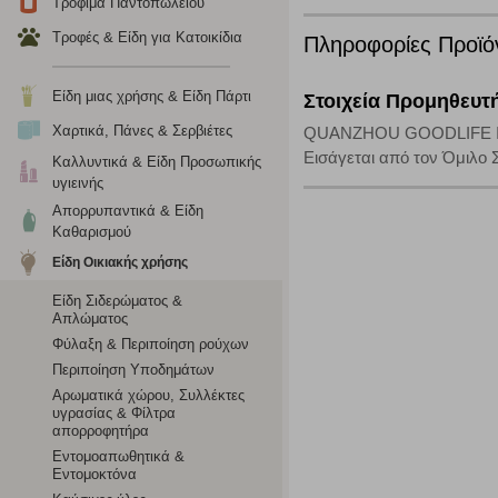
Τρόφιμα Παντοπωλείου
το πρόγραμμα περιήγησης και τη συσκευή σας. Αν δεν επιλ
Τροφές & Είδη για Κατοικίδια
Πληροφορίες Προϊό
Cookies απόδοσης
Είδη μιας χρήσης & Είδη Πάρτι
Στοιχεία Προμηθευτ
Η συγκεκριμένη κατηγορία cookies μας δίνει τη δυνατότη
Χαρτικά, Πάνες & Σερβιέτες
QUANZHOU GOODLIFE I
να γνωρίζουμε ποιες σελίδες είναι περισσότερο, ή λιγότ
Εισάγεται από τον Όμιλο 
Καλλυντικά & Είδη Προσωπικής
τα cookies είναι συγκεντρωτικές και, συνεπώς, ανώνυμες.
υγιεινής
Απορρυπαντικά & Είδη
Απολύτως απαραίτητα cookies
Καθαρισμού
Είδη Οικιακής χρήσης
Η συγκεκριμένη κατηγορία cookies είναι απαραίτητη για 
αποκλείει ή να σας ειδοποιεί σχετικά με αυτά τα cookies
Είδη Σιδερώματος &
Απλώματος
Φύλαξη & Περιποίηση ρούχων
Περιποίηση Υποδημάτων
Αρωματικά χώρου, Συλλέκτες
υγρασίας & Φίλτρα
απορροφητήρα
Εντομοαπωθητικά &
Εντομοκτόνα