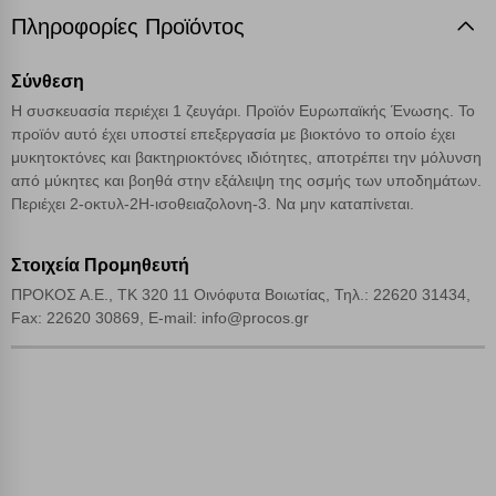
Cookies απόδοσης
Πληροφορίες Προϊόντος
Σύνθεση
Απολύτως απαραίτητα cookies
Πάντα Ενεργό
Η συσκευασία περιέχει 1 ζευγάρι. Προϊόν Ευρωπαϊκής Ένωσης. Το
προϊόν αυτό έχει υποστεί επεξεργασία με βιοκτόνο το οποίο έχει
Αποθήκευση ρυθμίσεων
μυκητοκτόνες και βακτηριοκτόνες ιδιότητες, αποτρέπει την μόλυνση
από μύκητες και βοηθά στην εξάλειψη της οσμής των υποδημάτων.
Περιέχει 2-οκτυλ-2Η-ισοθειαζολονη-3. Να μην καταπίνεται.
Απόρριψη όλων
Αποδοχή όλων
Στοιχεία Προμηθευτή
ΠΡΟΚΟΣ Α.Ε., ΤΚ 320 11 Οινόφυτα Βοιωτίας, Τηλ.: 22620 31434,
Fax: 22620 30869, E-mail: info@procos.gr