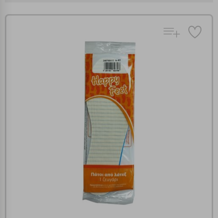
Πολλαπλή αναζήτηση
Χρησιμοποιήστε τη για πιο γρήγορη αναζήτηση
προϊόντων.
Γράψτε τα προϊόντα που επιθυμείτε, με κόμμα ανάμεσά
τους, και κάντε κλικ στο κουμπί "Αναζήτηση". Θα
Ρυθμίσεις Cookies
εμφανιστούν αποτελέσματα από όλες τις Κατηγορίες και
για κάθε προϊόν.
Ενημέρωση